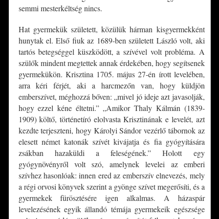
semmi mesterkéltség nincs.
Hat gyermekük született, közülük hárman kisgyermekként
hunytak el. Első fiuk az 1689-ben született László volt, aki
tartós betegséggel küszködött, a szívével volt probléma. A
szülők mindent megtettek annak érdekében, hogy segítsenek
gyermekükön. Krisztina 1705. május 27-én írott levelében,
arra kéri férjét, aki a harcmezőn van, hogy küldjön
emberszívet, méghozzá bőven: „mivel jó ideje azt javasolják,
hogy ezzel kéne éltetni.” „Amikor Thaly Kálmán (1839-
1909) költő, történetíró elolvasta Krisztinának e levelét, azt
kezdte terjeszteni, hogy Károlyi Sándor vezérlő tábornok az
elesett német katonák szívét kivájatja és fia gyógyítására
zsákban hazaküldi a feleségének.” Holott egy
gyógynövényről volt szó, amelynek levelei az emberi
szívhez hasonlóak: innen ered az emberszív elnevezés, mely
a régi orvosi könyvek szerint a gyönge szívet megerősíti, és a
gyermekek fürösztésére igen alkalmas. A házaspár
levelezésének egyik állandó témája gyermekeik egészsége