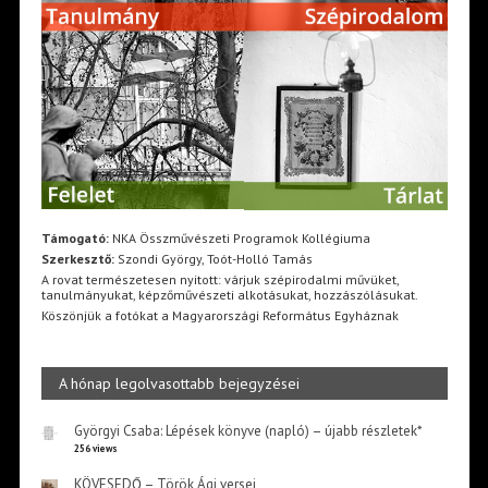
Támogató:
NKA Összművészeti Programok Kollégiuma
Szerkesztő:
Szondi György, Toót-Holló Tamás
A rovat természetesen nyitott: várjuk szépirodalmi művüket,
tanulmányukat, képzőművészeti alkotásukat, hozzászólásukat.
Köszönjük a fotókat a Magyarországi Református Egyháznak
A hónap legolvasottabb bejegyzései
Györgyi Csaba: Lépések könyve (napló) – újabb részletek*
256 views
KÖVESEDŐ – Török Ági versei