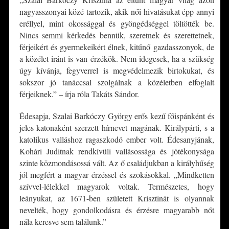
nagyasszonyai közé tartozik, akik női hivatásukat épp annyi
eréllyel, mint okossággal és gyöngédséggel töltötték be.
Nincs semmi kérkedés bennük, szeretnek és szerettetnek,
férjeikért és gyermekeikért élnek, kitűnő gazdasszonyok, de
a közélet iránt is van érzékök. Nem idegesek, ha a szükség
úgy kívánja, fegyverrel is megvédelmezik birtokukat, és
sokszor jó tanáccsal szolgálnak a közéletben elfoglalt
férjeiknek.” – írja róla Takáts Sándor.
Édesapja, Szalai Barkóczy György erős kezű főispánként és
jeles katonaként szerzett hírnevet magának. Királypárti, s a
katolikus valláshoz ragaszkodó ember volt. Édesanyjának,
Kohári Juditnak rendkívüli vallásossága és jótékonysága
szinte közmondásossá vált. Az ő családjukban a királyhűség
jól megfért a magyar érzéssel és szokásokkal. „Mindketten
szívvel-lélekkel magyarok voltak. Természetes, hogy
leányukat, az 1671-ben született Krisztinát is olyannak
nevelték, hogy gondolkodásra és érzésre magyarabb nőt
nála keresve sem találunk.”