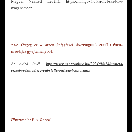
Magyar Nemzeti Levéltár https://mnl.gov.hu.karolyi-sandor-a-
maganember
*
*
*Az
összefoglaló című Cédrus-
Ötszáz év – ötven hölgylevél
nívódíjas gyűjteményből.
Az előző levél:
http://www.naputonline.hu/2024/08/16/nemeth-
erzsebet-baumberg-gabriella-batsanyi-janosnak/
*
*
*
Illusztráció: P. A. Rotari