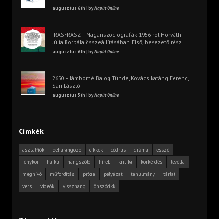
augusztus 6th | by
Napút Online
ÍRÁSFRÁSZ – Magánszociográfiák 1956-ról Horváth
Júlia Borbála összeállításában. Első, bevezető rész
augusztus 6th | by
Napút Online
2650 – Jámborné Balog Tünde, Kovács katáng Ferenc,
Sári László
augusztus 5th | by
Napút Online
Címkék
asztalfiók
beharangozó
cikkek
cédrus
dráma
esszé
fénykör
haiku
hangszóló
hírek
kritika
körkérdés
levélfa
meghívó
műfordítás
próza
pályázat
tanulmány
tárlat
vers
videók
visszhang
önszócikk