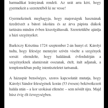
harmadikat leányának rendeli. Az urát arra kéri, hogy
gyermekeit a szeretetéből ki ne vesse!
Gyermekeinek meghagyja, hogy majorságuk hasznának
tizedrészét a bátori iskolára és az árva pápista diákok
tartására minden évben kiszolgáltassák. Szeretetükbe ajánlja
a házi szegényeket.
Barkóczy Krisztina 1724 szeptember 2-án hunyt el. Károlyi
tudta, hogy felesége mennyire szívén viselte a szegények
sorsát: elrendelte, hogy halálának évfordulóján a
szegényeknek alamizsnát osszanak, ételt, italt adjanak, a
templomokban pedig istentiszteletet tartsanak.
A házaspár bensőséges, szoros kapcsolatát mutatja, hogy
Károlyi Sándor feleségének korán (53 évesen) bekövetkezett
halála után – a kor szokásai ellenére – sem nősült újra. Majd
húsz évig élt özvegységben.
*