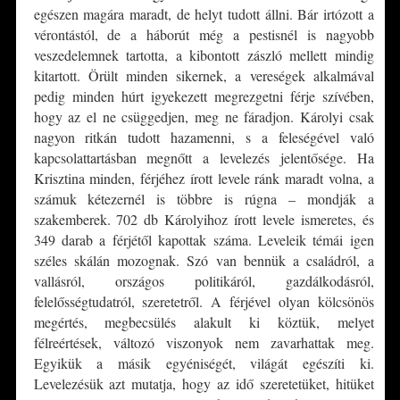
egészen magára maradt, de helyt tudott állni. Bár irtózott a
vérontástól, de a háborút még a pestisnél is nagyobb
veszedelemnek tartotta, a kibontott zászló mellett mindig
kitartott. Örült minden sikernek, a vereségek alkalmával
pedig minden húrt igyekezett megrezgetni férje szívében,
hogy az el ne csüggedjen, meg ne fáradjon. Károlyi csak
nagyon ritkán tudott hazamenni, s a feleségével való
kapcsolattartásban megnőtt a levelezés jelentősége. Ha
Krisztina minden, férjéhez írott levele ránk maradt volna, a
számuk kétezernél is többre is rúgna – mondják a
szakemberek. 702 db Károlyihoz írott levele ismeretes, és
349 darab a férjétől kapottak száma. Leveleik témái igen
széles skálán mozognak. Szó van bennük a családról, a
vallásról, országos politikáról, gazdálkodásról,
felelősségtudatról, szeretetről. A férjével olyan kölcsönös
megértés, megbecsülés alakult ki köztük, melyet
félreértések, változó viszonyok nem zavarhattak meg.
Egyikük a másik egyéniségét, világát egészíti ki.
Levelezésük azt mutatja, hogy az idő szeretetüket, hitüket