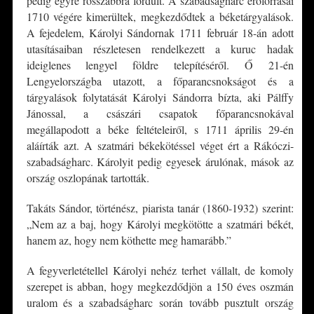
pedig egyre rosszabbra fordult. A szabadságharc erőforrásai
1710 végére kimerültek, megkezdődtek a béketárgyalások.
A fejedelem, Károlyi Sándornak 1711 február 18-án adott
utasításaiban részletesen rendelkezett a kuruc hadak
ideiglenes lengyel földre telepítéséről. Ő 21-én
Lengyelországba utazott, a főparancsnokságot és a
tárgyalások folytatását Károlyi Sándorra bízta, aki Pálffy
Jánossal, a császári csapatok főparancsnokával
megállapodott a béke feltételeiről, s 1711 április 29-én
aláírták azt. A szatmári békekötéssel véget ért a Rákóczi-
szabadságharc. Károlyit pedig egyesek árulónak, mások az
ország oszlopának tartották.
Takáts Sándor, történész, piarista tanár (1860-1932) szerint:
„Nem az a baj, hogy Károlyi megkötötte a szatmári békét,
hanem az, hogy nem köthette meg hamarább.”
A fegyverletétellel Károlyi nehéz terhet vállalt, de komoly
szerepet is abban, hogy megkezdődjön a 150 éves oszmán
uralom és a szabadságharc során tovább pusztult ország