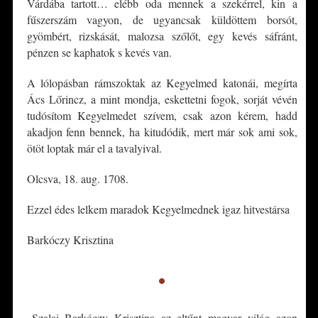
Várdába tartott… elébb oda mennek a szekérrel, kin a
fűszerszám vagyon, de ugyancsak küldöttem borsót,
gyömbért, rizskását, malozsa szőlőt, egy kevés sáfránt,
pénzen se kaphatok s kevés van.
A lólopásban rámszoktak az Kegyelmed katonái, megírta
Ács Lőrincz, a mint mondja, eskettetni fogok, sorját vévén
tudósítom Kegyelmedet szívem, csak azon kérem, hadd
akadjon fenn bennek, ha kitudódik, mert már sok ami sok,
ötöt loptak már el a tavalyival.
Olcsva, 18. aug. 1708.
Ezzel édes lelkem maradok Kegyelmednek igaz hitvestársa
Barkóczy Krisztina
•
„Szalai Barkóczy Krisztina az eltűnt magyar világ azon