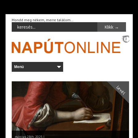
Mondd meg nékem, merre találom…
Levél
március 28th, 2025 |