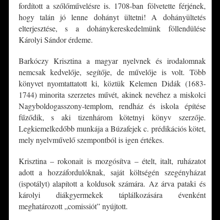
fordított a szőlőművelésre is. 1708-ban fölvetette férjének,
hogy talán jó lenne dohányt ültetni! A dohányültetés
elterjesztése, s a dohánykereskedelmünk föllendülése
Károlyi Sándor érdeme.
Barkóczy Krisztina a magyar nyelvnek és irodalomnak
nemcsak kedvelője, segítője, de művelője is volt. Több
könyvet nyomtattatott ki, köztük Kelemen Didák (1683-
1744) minorita szerzetes művét, akinek nevéhez a miskolci
Nagyboldogasszony-templom, rendház és iskola építése
fűződik, s aki tizenhárom kötetnyi könyv szerzője.
Legkiemelkedőbb munkája a Búzafejek c. prédikációs kötet,
mely nyelvművelő szempontból is igen értékes.
Krisztina – rokonait is mozgósítva – ételt, italt, ruházatot
adott a hozzáfordulóknak, saját költségén szegényházat
(ispotályt) alapított a koldusok számára. Az árva pataki és
károlyi diákgyermekek táplálkozására évenként
meghatározott „comissiót” nyújtott.