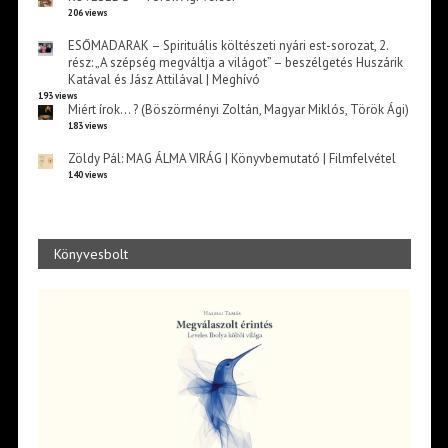
206 views
ESŐMADARAK – Spirituális költészeti nyári est-sorozat, 2.
rész: „A szépség megváltja a világot” – beszélgetés Huszárik
Katával és Jász Attilával | Meghívó
193 views
Miért írok… ? (Böszörményi Zoltán, Magyar Miklós, Török Ági)
183 views
Zöldy Pál: MAG ÁLMA VIRÁG | Könyvbemutató | Filmfelvétel
140 views
Könyvesbolt