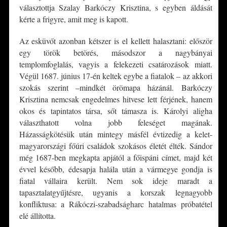
választottja Szalay Barkóczy Krisztina, s egyben áldását
kérte a frigyre, amit meg is kapott.
Az esküvőt azonban kétszer is el kellett halasztani: először
egy török betörés, másodszor a nagybányai
templomfoglalás, vagyis a felekezeti csatározások miatt.
Végül 1687. június 17-én keltek egybe a fiatalok – az akkori
szokás szerint –mindkét örömapa házánál. Barkóczy
Krisztina nemcsak engedelmes hitvese lett férjének, hanem
okos és tapintatos társa, sőt támasza is. Károlyi aligha
választhatott volna jobb feleséget magának.
Házasságkötésük után mintegy másfél évtizedig a kelet-
magyarországi főúri családok szokásos életét élték. Sándor
még 1687-ben megkapta apjától a főispáni címet, majd két
évvel később, édesapja halála után a vármegye gondja is
fiatal vállaira került. Nem sok ideje maradt a
tapasztalatgyűjtésre, ugyanis a korszak legnagyobb
konfliktusa: a Rákóczi-szabadságharc hatalmas próbatétel
elé állította.