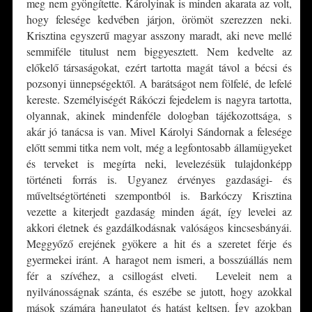
meg nem gyöngítette. Károlyinak is minden akarata az volt,
hogy felesége kedvében járjon, örömöt szerezzen neki.
Krisztina egyszerű magyar asszony maradt, aki neve mellé
semmiféle titulust nem biggyesztett. Nem kedvelte az
előkelő társaságokat, ezért tartotta magát távol a bécsi és
pozsonyi ünnepségektől. A barátságot nem fölfelé, de lefelé
kereste. Személyiségét Rákóczi fejedelem is nagyra tartotta,
olyannak, akinek mindenféle dologban tájékozottsága, s
akár jó tanácsa is van. Mivel Károlyi Sándornak a felesége
előtt semmi titka nem volt, még a legfontosabb államügyeket
és terveket is megírta neki, levelezésük tulajdonképp
történeti forrás is. Ugyanez érvényes gazdasági- és
műveltségtörténeti szempontból is. Barkóczy Krisztina
vezette a kiterjedt gazdaság minden ágát, így levelei az
akkori életnek és gazdálkodásnak valóságos kincsesbányái.
Meggyőző erejének gyökere a hit és a szeretet férje és
gyermekei iránt. A haragot nem ismeri, a bosszúállás nem
fér a szívéhez, a csillogást elveti. Leveleit nem a
nyilvánosságnak szánta, és eszébe se jutott, hogy azokkal
mások számára hangulatot és hatást keltsen. Így azokban