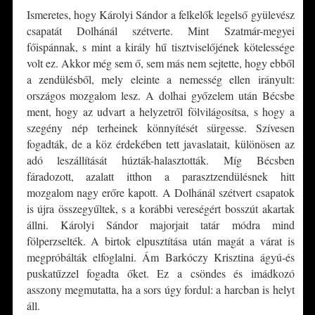
Ismeretes, hogy Károlyi Sándor a felkelők legelső gyülevész
csapatát Dolhánál szétverte. Mint Szatmár-megyei
főispánnak, s mint a király hű tisztviselőjének kötelessége
volt ez. Akkor még sem ő, sem más nem sejtette, hogy ebből
a zendülésből, mely eleinte a nemesség ellen irányult:
országos mozgalom lesz. A dolhai győzelem után Bécsbe
ment, hogy az udvart a helyzetről fölvilágosítsa, s hogy a
szegény nép terheinek könnyítését sürgesse. Szívesen
fogadták, de a köz érdekében tett javaslatait, különösen az
adó leszállítását húzták-halasztották. Míg Bécsben
fáradozott, azalatt itthon a parasztzendülésnek hitt
mozgalom nagy erőre kapott. A Dolhánál szétvert csapatok
is újra összegyűltek, s a korábbi vereségért bosszút akartak
állni. Károlyi Sándor majorjait tatár módra mind
fölperzselték. A birtok elpusztítása után magát a várat is
megpróbálták elfoglalni. Ám Barkóczy Krisztina ágyú-és
puskatűzzel fogadta őket. Ez a csöndes és imádkozó
asszony megmutatta, ha a sors úgy fordul: a harcban is helyt
áll.