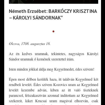
Németh Erzsébet: BARKÓCZY KRISZTINA
– KÁROLYI SÁNDORNAK*
•
Olcsva, 1708. augusztus 18.
Az én kedves uramnak, tekintetes, nagyságos Károlyi
Sándor uramnak ő kemének szeretettel írám.
Isten minden jókkal áldja meg Kegyelmedet, édes szívem!
Épen most délben kerülék haza, itt találván Kegyelmed két
rendbeli levelét. Édes szívem Kozovics uram az Kegyelmed
levelét kezembe adván, kiben az itt való tiszteknek
parancsol, felszakasztván azonnal indítottam az Kegyelmed
szekereit, kiket Krucsai uram magával elhozván, csak