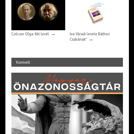
→
Czilczer Olga: Két levél
Joe Váradi levele Báthori
→
Csabának*
Kiemelt