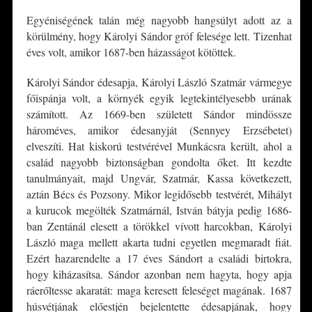
Egyéniségének talán még nagyobb hangsúlyt adott az a
körülmény, hogy Károlyi Sándor gróf felesége lett. Tizenhat
éves volt, amikor 1687-ben házasságot kötöttek.
Károlyi Sándor édesapja, Károlyi László Szatmár vármegye
főispánja volt, a környék egyik legtekintélyesebb urának
számított. Az 1669-ben született Sándor mindössze
hároméves, amikor édesanyját (Sennyey Erzsébetet)
elveszíti. Hat kiskorú testvérével Munkácsra került, ahol a
család nagyobb biztonságban gondolta őket. Itt kezdte
tanulmányait, majd Ungvár, Szatmár, Kassa következett,
aztán Bécs és Pozsony. Mikor legidősebb testvérét, Mihályt
a kurucok megölték Szatmárnál, István bátyja pedig 1686-
ban Zentánál elesett a törökkel vívott harcokban, Károlyi
László maga mellett akarta tudni egyetlen megmaradt fiát.
Ezért hazarendelte a 17 éves Sándort a családi birtokra,
hogy kiházasítsa. Sándor azonban nem hagyta, hogy apja
ráerőltesse akaratát: maga keresett feleséget magának. 1687
húsvétjának előestjén bejelentette édesapjának, hogy