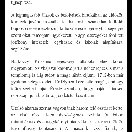
újjáépítése.
A legmagasabb állások és befolyások birtokában az üldözött
kurucok javára használta fel hatalmát, számtalan külföldi
bujdosó részére eszközölt ki hazatérési engedélyt, a segélyre
szorulókat támogatni igyekezett. Nagy összegeket fordított
jótékony intézetek, egyházak és iskolák alapítására,
segítésére.
Barkóczy Krisztina egészségi állapota elég korán
megromlott. Szívbajával karöltve járt a nehéz légzés, s már a
templomig is alig tudott a maga lábán eljutni. 1712-ben már
gyakran betegeskedett. Erdélyben kezeltette magát, ami egy
időre segített rajta. Érezte azonban, hogy bajára nincsen
orvosság, jónak látta végrendeletet készíttetni.
Utolsó akarata szerint vagyonának három felé osztását kérte:
az első részt Isten dicsőségének szánta (a bátori
minoritáknak és a nagykárolyi piaristáknak „az ezen földön
levő ifjúság tanítására.”) A második részt fiának, a