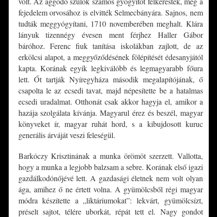
volt. Az aggódó szülők számos gyógyítót felkerestek, még a
fejedelem orvosához is elvitték Selmecbányára. Sajnos, nem
tudták meggyógyítani, 1710 novemberében meghalt. Klára
lányuk tizennégy évesen ment férjhez Haller Gábor
báróhoz. Ferenc fiuk tanítása iskolákban zajlott, de az
erkölcsi alapot, a meggyőződésének fölépítését édesanyjától
kapta. Korának egyik legkiválóbb és legmagyarabb főura
lett. Őt tartják Nyíregyháza második megalapítójának, ő
csapolta le az ecsedi tavat, majd népesítette be a hatalmas
ecsedi uradalmat. Otthonát csak akkor hagyja el, amikor a
hazája szolgálata kívánja. Magyarul érez és beszél, magyar
könyveket ír, magyar ruhát hord, s a kibujdosott kuruc
generális árváját veszi feleségül.
Barkóczy Krisztinának a munka örömöt szerzett. Vallotta,
hogy a munka a legjobb balzsam a sebre. Korának első igazi
gazdálkodónőjévé lett. A gazdasági életnek nem volt olyan
ága, amihez ő ne értett volna. A gyümölcsből régi magyar
módra készítette a „liktáriumokat”: lekvárt, gyümölcsízt,
préselt sajtot, télére uborkát, répát tett el. Nagy gondot