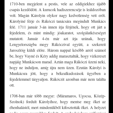
1710-ben megjelent a pestis, vele az eddigiekhez újabb
csapás kezdődött. A kurucok hadiszerencséje is leáldozóban
volt. Magán Károlyin olykor nagy kedvetlenség vett erőt.
Károlyiné férje és Rákóczi tanácsára megindult Munkács
felé. 1711 január 3-án innen írja férjének, hogy ott járt a
fejedelem, és mint mindig: jóakaratot, szolgálatkészséget
mutatott. Január 4-én már azt írja urának, hogy
Lengyelországba megy Rákóczival együtt, a szekereit
Jaroszlóig küldi előre. Három nappal később arról számol
be, hogy Vayné és Kéry addig marasztalták, hogy vízkereszt
napjáig Munkácson marad. Aztán maga Rákóczi üzeni neki,
hogy ne induljon, amíg újra nem üzen. Ezután Károlyi is
Munkácsra jött, hogy a békealkudozások ügyében a
fejedelemmel tárgyaljon. Rákóczit azonban már nem találta
ott.
1708-ban már több megye: (Máramaros, Ugocsa, Közép-
Szolnok) fordult Károlyihoz, hogy mentse meg őket az
éhenhalástól, mert mindenükből kifosztották őket. A helyzet