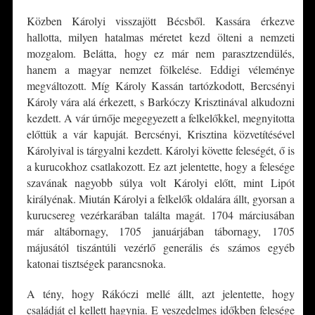
Közben Károlyi visszajött Bécsből. Kassára érkezve
hallotta, milyen hatalmas méretet kezd ölteni a nemzeti
mozgalom. Belátta, hogy ez már nem parasztzendülés,
hanem a magyar nemzet fölkelése. Eddigi véleménye
megváltozott. Míg Károly Kassán tartózkodott, Bercsényi
Károly vára alá érkezett, s Barkóczy Krisztinával alkudozni
kezdett. A vár úrnője megegyezett a felkelőkkel, megnyitotta
előttük a vár kapuját. Bercsényi, Krisztina közvetítésével
Károlyival is tárgyalni kezdett. Károlyi követte feleségét, ő is
a kurucokhoz csatlakozott. Ez azt jelentette, hogy a felesége
szavának nagyobb súlya volt Károlyi előtt, mint Lipót
királyénak. Miután Károlyi a felkelők oldalára állt, gyorsan a
kurucsereg vezérkarában találta magát. 1704 márciusában
már altábornagy, 1705 januárjában tábornagy, 1705
májusától tiszántúli vezérlő generális és számos egyéb
katonai tisztségek parancsnoka.
A tény, hogy Rákóczi mellé állt, azt jelentette, hogy
családját el kellett hagynia. E veszedelmes időkben felesége