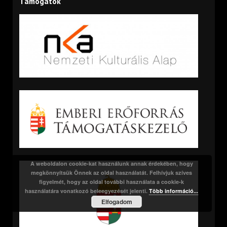
Támogatók
A weboldalon cookie-kat használunk annak érdekében, hogy
megkönnyítsük Önnek az oldal használatát. Felhívjuk szíves
figyelmét, hogy az oldal további használata a cookie-k
használatára vonatkozó beleegyezését jelenti.
Több információ...
Elfogadom