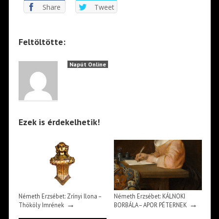
Share
Tweet
Feltöltötte:
Napút Online
Ezek is érdekelhetik!
Németh Erzsébet: Zrínyi Ilona –
Németh Erzsébet: KÁLNOKI
→
→
Thököly Imrének
BORBÁLA – APOR PÉTERNEK