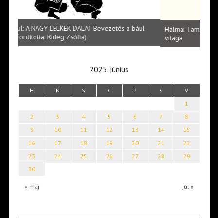
l
Halmai Tamás: Megválaszolt érintés. Leveles Ibolya költői
Laka
világa
2025. június
H
K
S
C
P
S
V
1
2
3
4
5
6
7
8
9
10
11
12
13
14
15
16
17
18
19
20
21
22
23
24
25
26
27
28
29
30
« máj
júl »