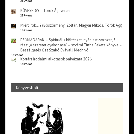
256 views
KÖVESEDŐ – Török Ági versei
229 views
Miért írok… ? (Böszörményi Zoltán, Magyar Miklós, Török Ági)
156 views
ESŐMADARAK – Spirituális költészeti nyári est-sorozat, 3.
rész: „A szeretet gyakorlása” – szvámí Tírtha Fekete könyve –
Beszélgetés Ősz Szabó Évával | Meghívó
139 views
Kortárs irodalmi alkotások pályázata 2026
138 views
Könyvesbolt