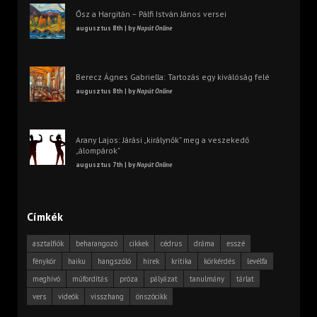
Ősz a Hargitán – Pálfi István János versei
augusztus 8th | by
Napút Online
Berecz Ágnes Gabriella: Tartozás egy kiválóság felé
augusztus 8th | by
Napút Online
Arany Lajos: Járási „királynők” meg a veszekedő
„álompárok”
augusztus 7th | by
Napút Online
Címkék
asztalfiók
beharangozó
cikkek
cédrus
dráma
esszé
fénykör
haiku
hangszóló
hírek
kritika
körkérdés
levélfa
meghívó
műfordítás
próza
pályázat
tanulmány
tárlat
vers
videók
visszhang
önszócikk