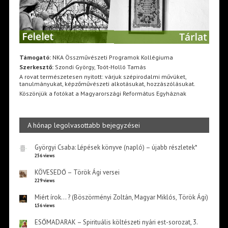
Támogató:
NKA Összművészeti Programok Kollégiuma
Szerkesztő:
Szondi György, Toót-Holló Tamás
A rovat természetesen nyitott: várjuk szépirodalmi művüket,
tanulmányukat, képzőművészeti alkotásukat, hozzászólásukat.
Köszönjük a fotókat a Magyarországi Református Egyháznak
A hónap legolvasottabb bejegyzései
Györgyi Csaba: Lépések könyve (napló) – újabb részletek*
256 views
KÖVESEDŐ – Török Ági versei
229 views
Miért írok… ? (Böszörményi Zoltán, Magyar Miklós, Török Ági)
156 views
ESŐMADARAK – Spirituális költészeti nyári est-sorozat, 3.