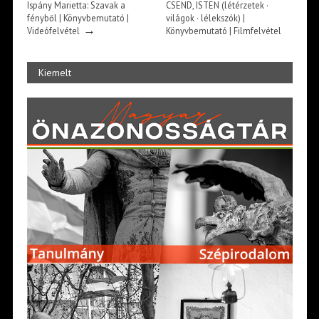
Ispány Marietta: Szavak a
CSEND, ISTEN (létérzetek ·
fényből | Könyvbemutató |
világok · lélekszók) |
→
Videófelvétel
Könyvbemutató | Filmfelvétel
→
Kiemelt