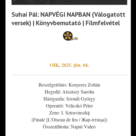
Suhai Pál: NAPVÉGI NAPBAN (Válogatott
versek) | Könyvbemutató | Filmfelvétel
*
OIK, 2025. jún. 04.
Beszélgetőtárs: Kenyeres Zoltán
Hegedű: Alszászy Sarolta
Házigazda: Szondi György
Operatőr: Velicskó Péter
Zene: I. Sztravinszkij
(Finale [L’Oiseau de feu / Жар-птица])
Összeállította: Napút Videó