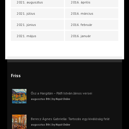
2021. augusztus
2016. április
2021. július
2016. március
2021. június
2016. február
2021. május
2016. január
Friss
Ősz a Hargitán – Pálfi István János versei
augusztus 8th | by
Napút Online
Berecz Ágnes Gabriella: Tartozás egy kiválóság felé
augusztus 8th | by
Napút Online