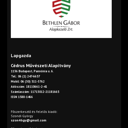
Lapgazda
Cédrus Művészeti Alapítvány
1136 Budapest, Pannónia u. 6.
Tel.: 06 (1) 247-6657
Mobil: 06 (30) 511-3762
Adószám: 18110661-2-41
Számlaszám: 11713012-21181665
ISSN 1588-1466
Főszerkesztő és felelős kiadó:
Szondi György
szon46gy@gmail.com