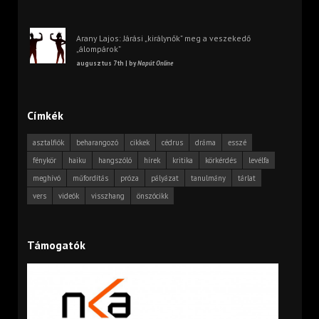
Arany Lajos: Járási „királynők” meg a veszekedő
„álompárok”
augusztus 7th | by
Napút Online
Címkék
asztalfiók
beharangozó
cikkek
cédrus
dráma
esszé
fénykör
haiku
hangszóló
hírek
kritika
körkérdés
levélfa
meghívó
műfordítás
próza
pályázat
tanulmány
tárlat
vers
videók
visszhang
önszócikk
Támogatók