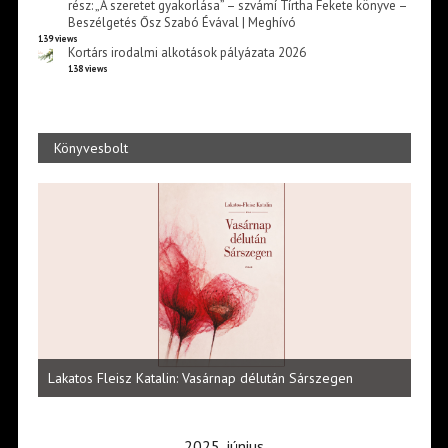
rész: „A szeretet gyakorlása” – szvámí Tírtha Fekete könyve –
Beszélgetés Ősz Szabó Évával | Meghívó
139 views
Kortárs irodalmi alkotások pályázata 2026
138 views
Könyvesbolt
Vité
ltői
irod
Lakatos Fleisz Katalin: Vasárnap délután Sárszegen
erej
2025. június