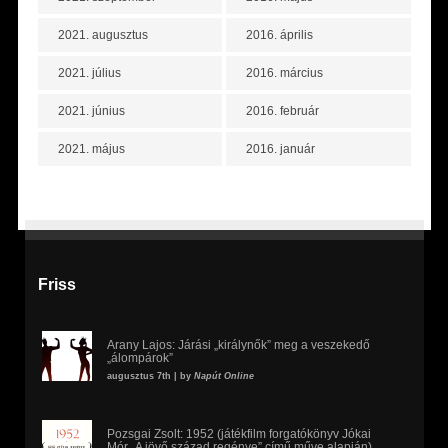
2021. augusztus
2016. április
2021. július
2016. március
2021. június
2016. február
2021. május
2016. január
Friss
Arany Lajos: Járási „királynők” meg a veszekedő
„álompárok”
augusztus 7th | by
Napút Online
Pozsgai Zsolt: 1952 (játékfilm forgatókönyv Jókai
Mór „A jövő század regénye” című műve alapján)