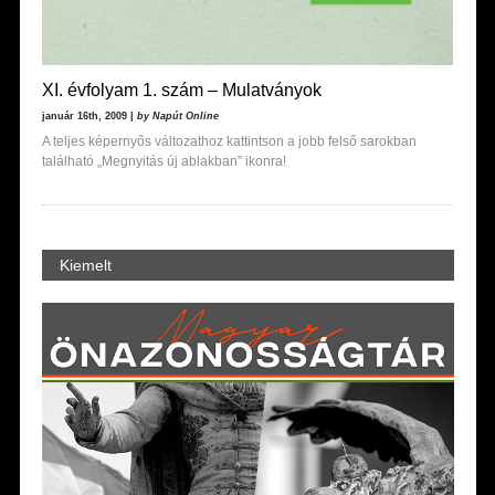
XI. évfolyam 1. szám – Mulatványok
január 16th, 2009 |
by Napút Online
A teljes képernyős változathoz kattintson a jobb felső sarokban
található „Megnyitás új ablakban” ikonra!
Kiemelt