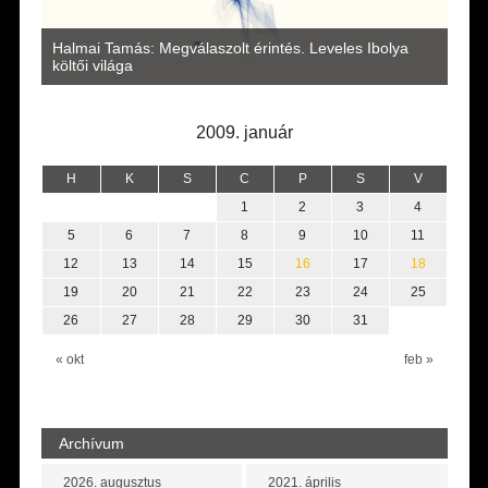
a
Halmai Tamás: Megválaszolt érintés. Leveles Ibolya
Laka
költői világa
2009. január
H
K
S
C
P
S
V
1
2
3
4
5
6
7
8
9
10
11
12
13
14
15
16
17
18
19
20
21
22
23
24
25
26
27
28
29
30
31
« okt
feb »
Archívum
2026. augusztus
2021. április