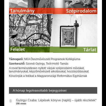
Támogató:
NKA Összművészeti Programok Kollégiuma
Szerkesztő:
Szondi György, Toót-Holló Tamás
A rovat természetesen nyitott: várjuk szépirodalmi művüket,
tanulmányukat, képzőművészeti alkotásukat, hozzászólásukat.
Köszönjük a fotókat a Magyarországi Református Egyháznak
A hónap legolvasottabb bejegyzései
Györgyi Csaba: Lépések könyve (napló) – újabb részletek*
256 views