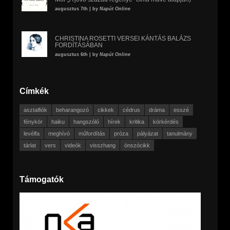
augusztus 7th | by
Napút Online
CHRISTINA ROSETTI VERSEI KÁNTÁS BALÁZS
FORDÍTÁSÁBAN
augusztus 6th | by
Napút Online
Címkék
asztalfiók
beharangozó
cikkek
cédrus
dráma
esszé
fénykör
haiku
hangszóló
hírek
kritika
körkérdés
levélfa
meghívó
műfordítás
próza
pályázat
tanulmány
tárlat
vers
videók
visszhang
önszócikk
Támogatók