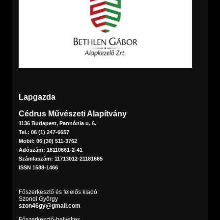
Lapgazda
Cédrus Művészeti Alapítvány
1136 Budapest, Pannónia u. 6.
Tel.: 06 (1) 247-6657
Mobil: 06 (30) 511-3762
Adószám: 18110661-2-41
Számlaszám: 11713012-21181665
ISSN 1588-1466
Főszerkesztő és felelős kiadó:
Szondi György
szon46gy@gmail.com
Főszerkesztő-helyettes