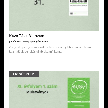
Káva Téka 31. szám
január 18th, 2009 |
by Napút Online
A teljes képernyős változathoz kattintson a jobb felső sarokban
található „Megnyitás új ablakban” ikonra!
Napút 2009