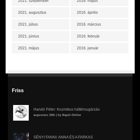
2021. szeptember
2016. május
2021. augusztus
2016. április
2021. július
2016. március
2021. június
2016. február
2021. május
2016. január
Friss
Handó Péter: Kozmikus háttérsugárzás
augusztus 10th | by
Napút Online
SÉNYI FANNI: ANNA ÉS A FARKAS