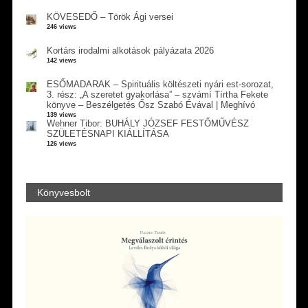
KÖVESEDŐ – Török Ági versei
246 views
Kortárs irodalmi alkotások pályázata 2026
142 views
ESŐMADARAK – Spirituális költészeti nyári est-sorozat,
3. rész: „A szeretet gyakorlása” – szvámí Tírtha Fekete
könyve – Beszélgetés Ősz Szabó Évával | Meghívó
139 views
Wehner Tibor: BUHÁLY JÓZSEF FESTŐMŰVÉSZ
SZÜLETÉSNAPI KIÁLLÍTÁSA
126 views
Könyvesbolt