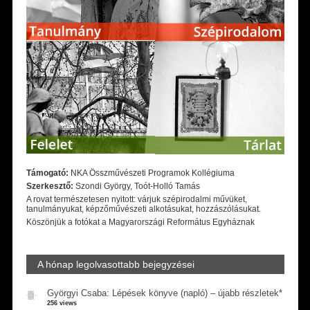
Támogató:
NKA Összművészeti Programok Kollégiuma
Szerkesztő:
Szondi György, Toót-Holló Tamás
A rovat természetesen nyitott: várjuk szépirodalmi művüket,
tanulmányukat, képzőművészeti alkotásukat, hozzászólásukat.
Köszönjük a fotókat a Magyarországi Református Egyháznak
A hónap legolvasottabb bejegyzései
Györgyi Csaba: Lépések könyve (napló) – újabb részletek*
256 views