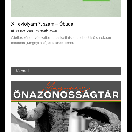
XI. évfolyam 7. szám – Óbuda
július 16th, 2009 |
by Napút Online
A teljes képernyős változathoz kattintson a jobb felső sarokban
található „Megnyitás új ablakban” ikonra!
Kiemelt