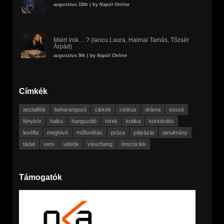
augusztus 10th | by
Napút Online
Miért írok… ? (Iancu Laura, Halmai Tamás, Tőzsér
Árpád)
augusztus 9th | by
Napút Online
Címkék
asztalfiók
beharangozó
cikkek
cédrus
dráma
esszé
fénykör
haiku
hangszóló
hírek
kritika
körkérdés
levélfa
meghívó
műfordítás
próza
pályázat
tanulmány
tárlat
vers
videók
visszhang
önszócikk
Támogatók