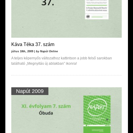
Káva Téka 37. szám
július 18th, 2009 |
by Napút Online
A teljes képernyős változathoz kattintson a jobb felső sarokban
található „Megnyitás új ablakban” ikonra!
Napút 2009