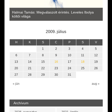
a
Halmai Tamás: Megválaszolt érintés. Leveles Ibolya
Laka
költői világa
2009. július
H
K
S
C
P
S
V
1
2
3
4
5
6
7
8
9
10
11
12
13
14
15
16
17
18
19
20
21
22
23
24
25
26
27
28
29
30
31
« jún
aug »
Archívum