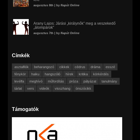
augusztus 8th | by
Napút Online
Arany Lajos: Járási „királynők” meg a veszekedő
„álompárok”
augusztus 7th | by
Napút Online
Címkék
asztalfiók
beharangozó
cikkek
cédrus
dráma
esszé
fénykör
haiku
hangszóló
hírek
kritika
körkérdés
levélfa
meghívó
műfordítás
próza
pályázat
tanulmány
tárlat
vers
videók
visszhang
önszócikk
Támogatók