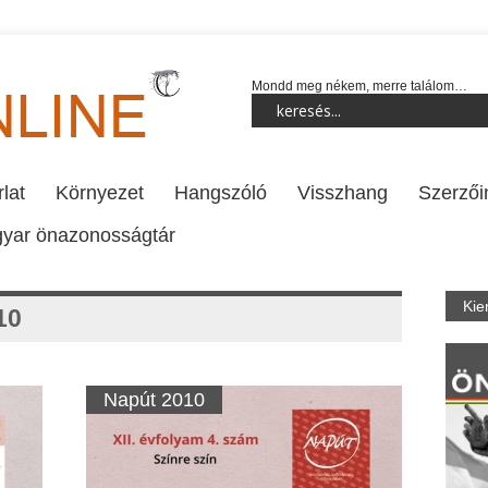
Mondd meg nékem, merre találom…
lat
Környezet
Hangszóló
Visszhang
Szerzői
yar önazonosságtár
Kie
10
Napút 2010