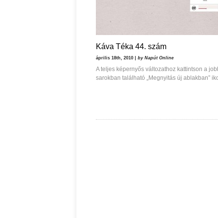
Káva Téka 44. szám
április 18th, 2010 |
by Napút Online
A teljes képernyős változathoz kattintson a job
sarokban található „Megnyitás új ablakban” ik