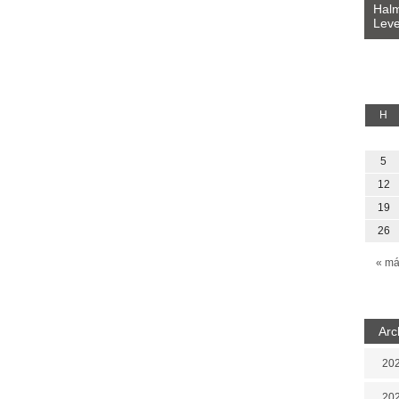
Bevezetés a bául ösvénybe (Fordította:
Halm
Rideg Zsófia)
Leve
lauz
H
5
12
19
26
« má
Arc
202
202