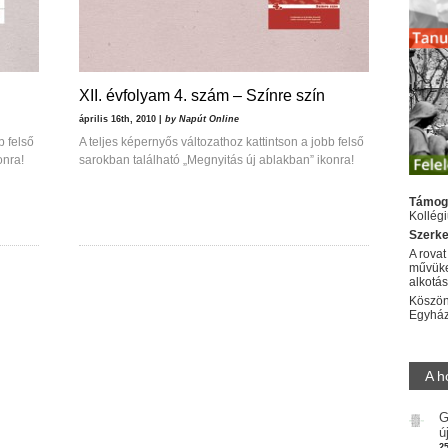
XII. évfolyam 4. szám – Színre szín
április 16th, 2010 |
by Napút Online
b felső
A teljes képernyős változathoz kattintson a jobb felső
onra!
sarokban található „Megnyitás új ablakban” ikonra!
Támog
Kollég
Szerke
A rovat
művüke
alkotá
Köszön
Egyhá
A h
G
ú
2