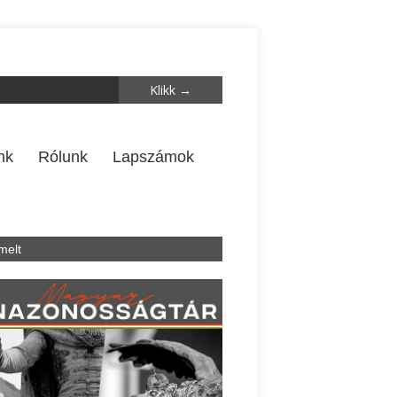
nk
Rólunk
Lapszámok
melt