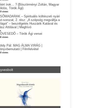
iért írok… ? (Böszörményi Zoltán, Magyar
iklós, Török Ági)
19 views
SŐMADARAK – Spirituális költészeti nyári
st-sorozat, 2. rész: „A szépség megváltja a
ilágot” – beszélgetés Huszárik Katával és
ász Attilával | Meghívó
s
ÖVESEDŐ – Török Ági versei
86 views
öldy Pál: MAG ÁLMA VIRÁG |
önyvbemutató | Filmfelvétel
40 views
yvesbolt