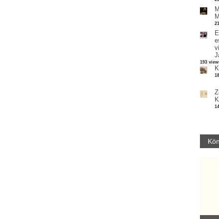
M
M
2
E
e
v
J
193 view
K
1
Z
K
1
Kön
Parvathy Baul: A NAGY LELKEK DALAI.