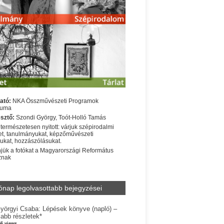
ató:
NKA Összművészeti Programok
iuma
sztő:
Szondi György, Toót-Holló Tamás
 természetesen nyitott: várjuk szépirodalmi
t, tanulmányukat, képzőművészeti
sukat, hozzászólásukat.
jük a fotókat a Magyarországi Református
znak
ónap legolvasottabb bejegyzései
yörgyi Csaba: Lépések könyve (napló) –
jabb részletek*
56 views