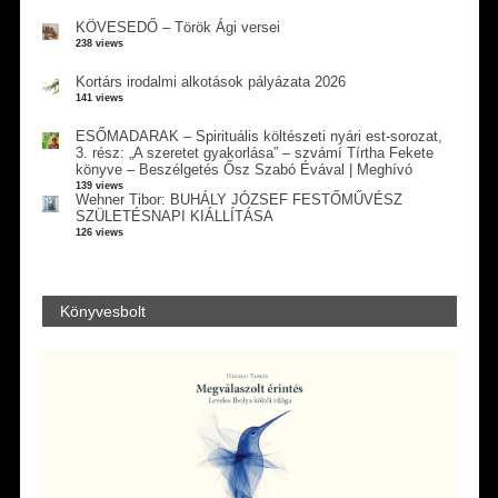
KÖVESEDŐ – Török Ági versei
238 views
Kortárs irodalmi alkotások pályázata 2026
141 views
ESŐMADARAK – Spirituális költészeti nyári est-sorozat,
3. rész: „A szeretet gyakorlása” – szvámí Tírtha Fekete
könyve – Beszélgetés Ősz Szabó Évával | Meghívó
139 views
Wehner Tibor: BUHÁLY JÓZSEF FESTŐMŰVÉSZ
SZÜLETÉSNAPI KIÁLLÍTÁSA
126 views
Könyvesbolt