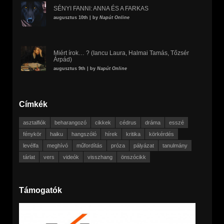
SÉNYI FANNI: ANNA ÉS A FARKAS
augusztus 10th | by
Napút Online
Miért írok… ? (Iancu Laura, Halmai Tamás, Tőzsér
Árpád)
augusztus 9th | by
Napút Online
Címkék
asztalfiók
beharangozó
cikkek
cédrus
dráma
esszé
fénykör
haiku
hangszóló
hírek
kritika
körkérdés
levélfa
meghívó
műfordítás
próza
pályázat
tanulmány
tárlat
vers
videók
visszhang
önszócikk
Támogatók