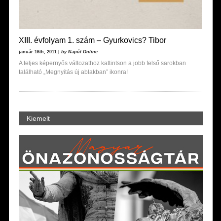
XIII. évfolyam 1. szám – Gyurkovics? Tibor
január 16th, 2011 |
by Napút Online
A teljes képernyős változathoz kattintson a jobb felső sarokban
található „Megnyitás új ablakban” ikonra!
Kiemelt