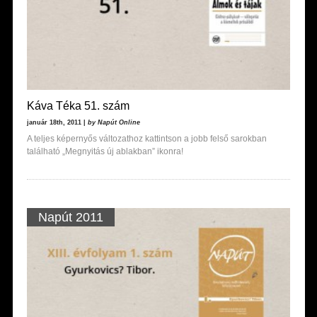
Káva Téka 51. szám
január 18th, 2011 |
by Napút Online
A teljes képernyős változathoz kattintson a jobb felső sarokban
található „Megnyitás új ablakban” ikonra!
Napút 2011