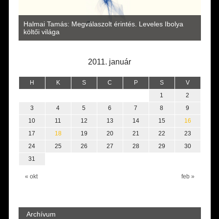
a
Halmai Tamás: Megválaszolt érintés. Leveles Ibolya
Laka
költői világa
2011. január
H
K
S
C
P
S
V
1
2
3
4
5
6
7
8
9
10
11
12
13
14
15
16
17
18
19
20
21
22
23
24
25
26
27
28
29
30
31
« okt
feb »
Archívum