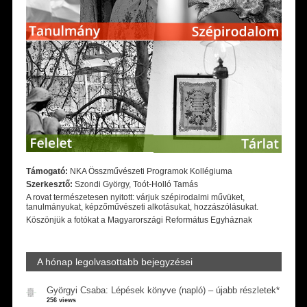
Támogató:
NKA Összművészeti Programok Kollégiuma
Szerkesztő:
Szondi György, Toót-Holló Tamás
A rovat természetesen nyitott: várjuk szépirodalmi művüket,
tanulmányukat, képzőművészeti alkotásukat, hozzászólásukat.
Köszönjük a fotókat a Magyarországi Református Egyháznak
A hónap legolvasottabb bejegyzései
Györgyi Csaba: Lépések könyve (napló) – újabb részletek*
256 views