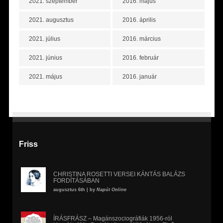
2021. szeptember
2016. május
2021. augusztus
2016. április
2021. július
2016. március
2021. június
2016. február
2021. május
2016. január
Friss
CHRISTINA ROSETTI VERSEI KÁNTÁS BALÁZS
FORDÍTÁSÁBAN
augusztus 6th | by
Napút Online
ÍRÁSFRÁSZ – Magánszociográfiák 1956-ról