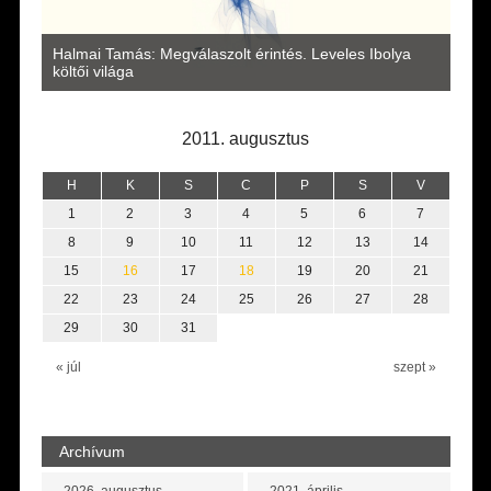
a
Halmai Tamás: Megválaszolt érintés. Leveles Ibolya
Laka
költői világa
2011. augusztus
H
K
S
C
P
S
V
1
2
3
4
5
6
7
8
9
10
11
12
13
14
15
16
17
18
19
20
21
22
23
24
25
26
27
28
29
30
31
« júl
szept »
Archívum