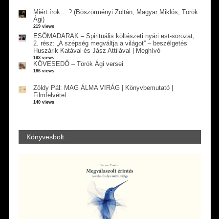
Miért írok… ? (Böszörményi Zoltán, Magyar Miklós, Török
Ági)
219 views
ESŐMADARAK – Spirituális költészeti nyári est-sorozat,
2. rész: „A szépség megváltja a világot” – beszélgetés
Huszárik Katával és Jász Attilával | Meghívó
193 views
KÖVESEDŐ – Török Ági versei
186 views
Zöldy Pál: MAG ÁLMA VIRÁG | Könyvbemutató |
Filmfelvétel
140 views
Könyvesbolt