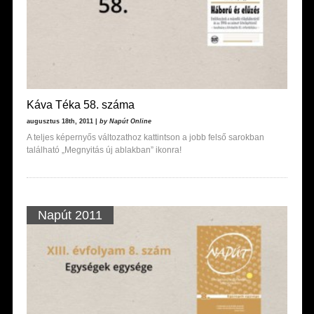
Káva Téka 58. száma
augusztus 18th, 2011 |
by Napút Online
A teljes képernyős változathoz kattintson a jobb felső sarokban
található „Megnyitás új ablakban” ikonra!
Napút 2011