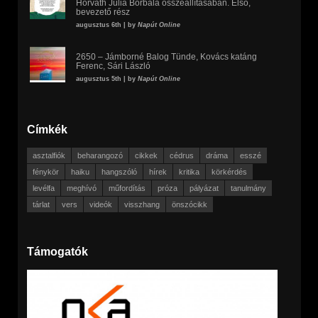
Horváth Júlia Borbála összeállításában. Első,
bevezető rész
augusztus 6th | by
Napút Online
2650 – Jámborné Balog Tünde, Kovács katáng
Ferenc, Sári László
augusztus 5th | by
Napút Online
Címkék
asztalfiók
beharangozó
cikkek
cédrus
dráma
esszé
fénykör
haiku
hangszóló
hírek
kritika
körkérdés
levélfa
meghívó
műfordítás
próza
pályázat
tanulmány
tárlat
vers
videók
visszhang
önszócikk
Támogatók