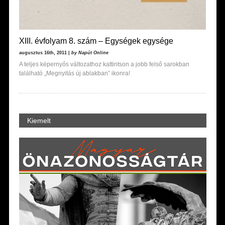
XIII. évfolyam 8. szám – Egységek egysége
augusztus 16th, 2011 |
by Napút Online
A teljes képernyős változathoz kattintson a jobb felső sarokban
található „Megnyitás új ablakban” ikonra!
Kiemelt