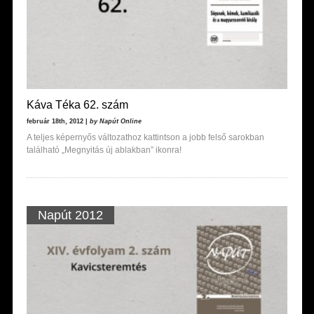
Káva Téka 62. szám
február 18th, 2012 |
by Napút Online
A teljes képernyős változathoz kattintson a jobb felső sarokban
található „Megnyitás új ablakban” ikonra!
Napút 2012