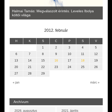
a
Halmai Tamás: Megválaszolt érintés. Leveles Ibolya
Laka
költői világa
2012. február
H
K
S
C
P
S
V
1
2
3
4
5
6
7
8
9
10
11
12
13
14
15
16
17
18
19
20
21
22
23
24
25
26
27
28
29
« jan
márc »
Archívum
2026. augusztus
2021. április