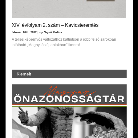
XIV. évfolyam 2. szám – Kavicsteremtés
február 16th, 2012 |
by Napút Online
A teljes képernyős változathoz kattintson a jobb felső sarokban
található „Megnyitás új ablakban” ikonra!
Kiemelt