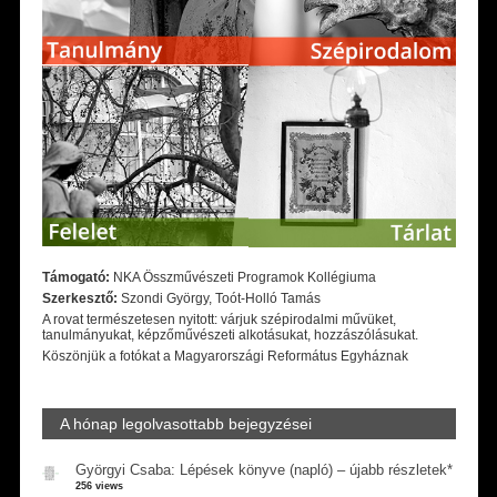
Támogató:
NKA Összművészeti Programok Kollégiuma
Szerkesztő:
Szondi György, Toót-Holló Tamás
A rovat természetesen nyitott: várjuk szépirodalmi művüket,
tanulmányukat, képzőművészeti alkotásukat, hozzászólásukat.
Köszönjük a fotókat a Magyarországi Református Egyháznak
A hónap legolvasottabb bejegyzései
Györgyi Csaba: Lépések könyve (napló) – újabb részletek*
256 views