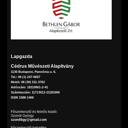
Lapgazda
Cédrus Művészeti Alapítvány
1136 Budapest, Pannónia u. 6.
Tel.: 06 (1) 247-6657
Mobil: 06 (30) 511-3762
Adószám: 18110661-2-41
Számlaszám: 11713012-21181665
ISSN 1588-1466
Főszerkesztő és felelős kiadó:
Szondi György
szon46gy@gmail.com
Főszerkesztő-helyettes