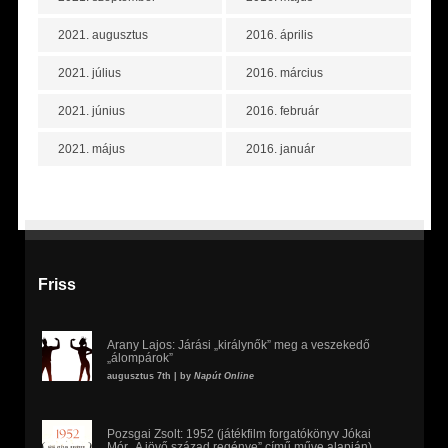
2021. augusztus
2016. április
2021. július
2016. március
2021. június
2016. február
2021. május
2016. január
Friss
Arany Lajos: Járási „királynők” meg a veszekedő
„álompárok”
augusztus 7th | by
Napút Online
Pozsgai Zsolt: 1952 (játékfilm forgatókönyv Jókai
Mór „A jövő század regénye” című műve alapján)