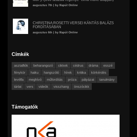
augusztus 7th | by
Napút Online
CHRISTINA ROSETTI VERSEI KÁNTÁS BALÁZS
FORDÍTÁSÁBAN
augusztus 6th | by
Napút Online
Címkék
asztalfiók
beharangozó
cikkek
cédrus
dráma
esszé
fénykör
haiku
hangszóló
hírek
kritika
körkérdés
levélfa
meghívó
műfordítás
próza
pályázat
tanulmány
tárlat
vers
videók
visszhang
önszócikk
Támogatók