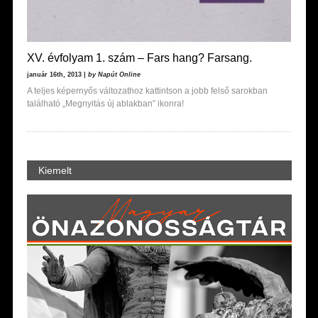
XV. évfolyam 1. szám – Fars hang? Farsang.
január 16th, 2013 |
by Napút Online
A teljes képernyős változathoz kattintson a jobb felső sarokban
található „Megnyitás új ablakban” ikonra!
Kiemelt