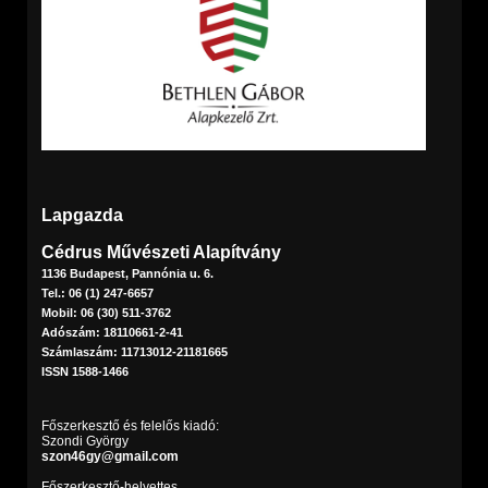
Lapgazda
Cédrus Művészeti Alapítvány
1136 Budapest, Pannónia u. 6.
Tel.: 06 (1) 247-6657
Mobil: 06 (30) 511-3762
Adószám: 18110661-2-41
Számlaszám: 11713012-21181665
ISSN 1588-1466
Főszerkesztő és felelős kiadó:
Szondi György
szon46gy@gmail.com
Főszerkesztő-helyettes