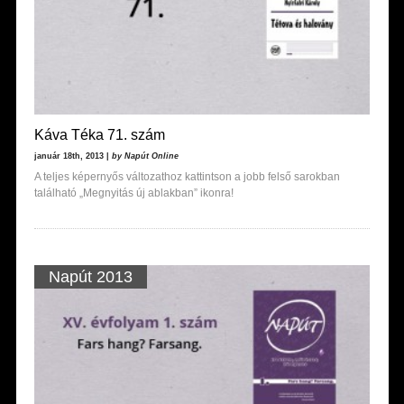
Káva Téka 71. szám
január 18th, 2013 |
by Napút Online
A teljes képernyős változathoz kattintson a jobb felső sarokban
található „Megnyitás új ablakban” ikonra!
Napút 2013