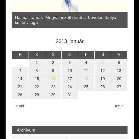
a
Halmai Tamás: Megválaszolt érintés. Leveles Ibolya
Laka
költői világa
2013. január
H
K
S
C
P
S
V
1
2
3
4
5
6
7
8
9
10
11
12
13
14
15
16
17
18
19
20
21
22
23
24
25
26
27
28
29
30
31
« okt
feb »
Archívum