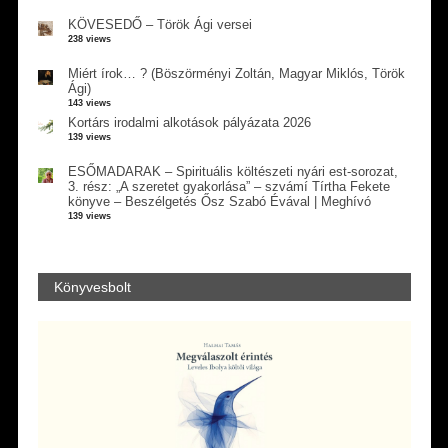
KÖVESEDŐ – Török Ági versei
238 views
Miért írok… ? (Böszörményi Zoltán, Magyar Miklós, Török
Ági)
143 views
Kortárs irodalmi alkotások pályázata 2026
139 views
ESŐMADARAK – Spirituális költészeti nyári est-sorozat,
3. rész: „A szeretet gyakorlása” – szvámí Tírtha Fekete
könyve – Beszélgetés Ősz Szabó Évával | Meghívó
139 views
Könyvesbolt