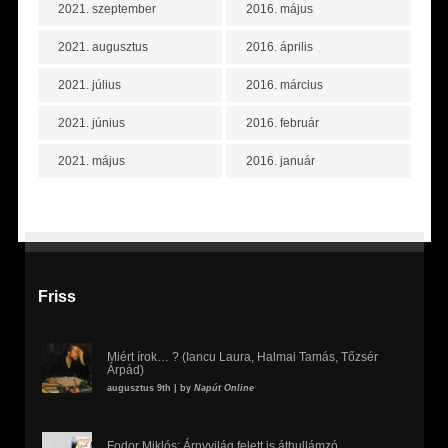
2021. szeptember
2016. május
2021. augusztus
2016. április
2021. július
2016. március
2021. június
2016. február
2021. május
2016. január
Friss
Miért írok… ? (Iancu Laura, Halmai Tamás, Tőzsér
Árpád)
augusztus 9th | by
Napút Online
Fodor Miklós: Árnyvilág felett is áthullámzó,