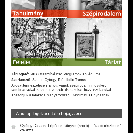
Támogató:
NKA Összművészeti Programok Kollégiuma
Szerkesztő:
Szondi György, Toót-Holló Tamás
A rovat természetesen nyitott: várjuk szépirodalmi művüket,
tanulmányukat, képzőművészeti alkotásukat, hozzászólásukat.
Köszönjük a fotókat a Magyarországi Református Egyháznak
A hónap legolvasottabb bejegyzései
Györgyi Csaba: Lépések könyve (napló) – újabb részletek*
256 views