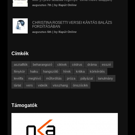
augusztus 7th | by
Napút Online
CHRISTINA ROSETTI VERSEI KÁNTÁS BALÁZS
FORDÍTÁSÁBAN
augusztus 6th | by
Napút Online
Címkék
asztalfiók
beharangozó
cikkek
cédrus
dráma
esszé
fénykör
haiku
hangszóló
hírek
kritika
körkérdés
levélfa
meghívó
műfordítás
próza
pályázat
tanulmány
tárlat
vers
videók
visszhang
önszócikk
Támogatók