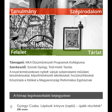
Támogató:
NKA Összművészeti Programok Kollégiuma
Szerkesztő:
Szondi György, Toót-Holló Tamás
A rovat természetesen nyitott: várjuk szépirodalmi művüket,
tanulmányukat, képzőművészeti alkotásukat, hozzászólásukat.
Köszönjük a fotókat a Magyarországi Református Egyháznak
A hónap legolvasottabb bejegyzései
Györgyi Csaba: Lépések könyve (napló) – újabb részletek*
256 views