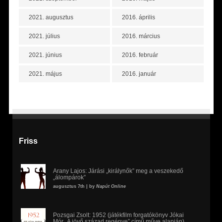
2021. augusztus
2016. április
2021. július
2016. március
2021. június
2016. február
2021. május
2016. január
Friss
Arany Lajos: Járási „királynők” meg a veszekedő
„álompárok”
augusztus 7th | by
Napút Online
Pozsgai Zsolt: 1952 (játékfilm forgatókönyv Jókai
Mór „A jövő század regénye” című műve alapján)