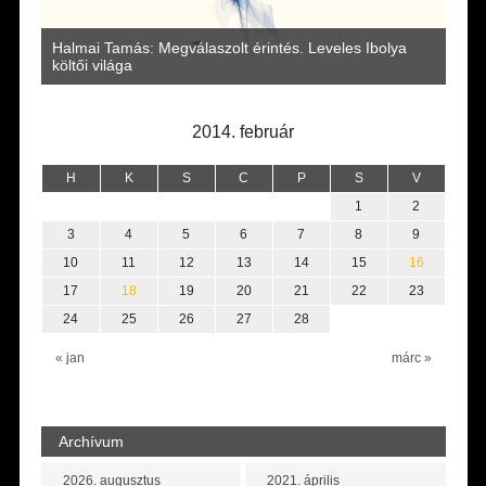
a
Halmai Tamás: Megválaszolt érintés. Leveles Ibolya
Laka
költői világa
2014. február
H
K
S
C
P
S
V
1
2
3
4
5
6
7
8
9
10
11
12
13
14
15
16
17
18
19
20
21
22
23
24
25
26
27
28
« jan
márc »
Archívum
2026. augusztus
2021. április