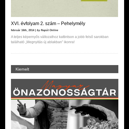
XVI. évfolyam 2. szám – Pehelymély
február 16th, 2014 |
by Napút Online
A teljes képernyős változathoz kattintson a jobb felső sarokban
található „Megnyitás új ablakban” ikonra!
Kiemelt