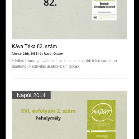
Káva Téka 82. szám
február 18th, 2014 |
by Napút Online
A teljes képernyős változathoz kattintson a jobb felső sarokban
található „Megnyitás új ablakban” ikonra!
Napút 2014