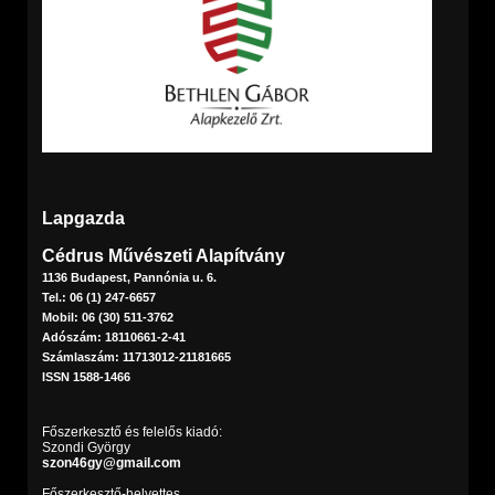
Lapgazda
Cédrus Művészeti Alapítvány
1136 Budapest, Pannónia u. 6.
Tel.: 06 (1) 247-6657
Mobil: 06 (30) 511-3762
Adószám: 18110661-2-41
Számlaszám: 11713012-21181665
ISSN 1588-1466
Főszerkesztő és felelős kiadó:
Szondi György
szon46gy@gmail.com
Főszerkesztő-helyettes