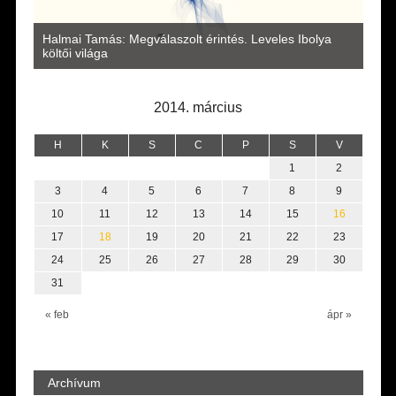
s Ibolya
Lakatos Fleisz Katalin: Vasárnap délután Sárszegen
2014. március
H
K
S
C
P
S
V
1
2
3
4
5
6
7
8
9
10
11
12
13
14
15
16
17
18
19
20
21
22
23
24
25
26
27
28
29
30
31
« feb
ápr »
Archívum