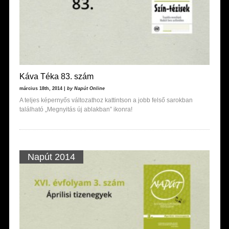
Káva Téka 83. szám
március 18th, 2014 |
by Napút Online
A teljes képernyős változathoz kattintson a jobb felső sarokban
található „Megnyitás új ablakban” ikonra!
Napút 2014