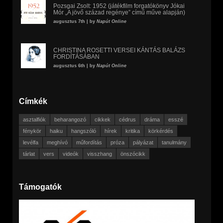
Pozsgai Zsolt: 1952 (játékfilm forgatókönyv Jókai
Mór „A jövő század regénye” című műve alapján)
augusztus 7th | by
Napút Online
CHRISTINA ROSETTI VERSEI KÁNTÁS BALÁZS
FORDÍTÁSÁBAN
augusztus 6th | by
Napút Online
Címkék
asztalfiók
beharangozó
cikkek
cédrus
dráma
esszé
fénykör
haiku
hangszóló
hírek
kritika
körkérdés
levélfa
meghívó
műfordítás
próza
pályázat
tanulmány
tárlat
vers
videók
visszhang
önszócikk
Támogatók