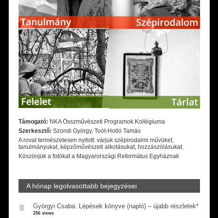
Támogató:
NKA Összművészeti Programok Kollégiuma
Szerkesztő:
Szondi György, Toót-Holló Tamás
A rovat természetesen nyitott: várjuk szépirodalmi művüket,
tanulmányukat, képzőművészeti alkotásukat, hozzászólásukat.
Köszönjük a fotókat a Magyarországi Református Egyháznak
A hónap legolvasottabb bejegyzései
Györgyi Csaba: Lépések könyve (napló) – újabb részletek*
256 views