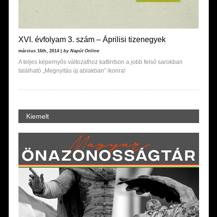
XVI. évfolyam 3. szám – Áprilisi tizenegyek
március 16th, 2014 |
by Napút Online
A teljes képernyős változathoz kattintson a jobb felső sarokban
található „Megnyitás új ablakban” ikonra!
Kiemelt