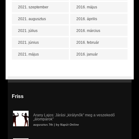
2021. szeptember
2016. május
2021. augusztus
2016. április
2021. július
2016. március
2021. június
2016. február
2021. május
2016. január
Friss
Arany Lajos: Járási „királynők” meg a veszekedő
„álompárok”
augusztus 7th | by
Napút Online