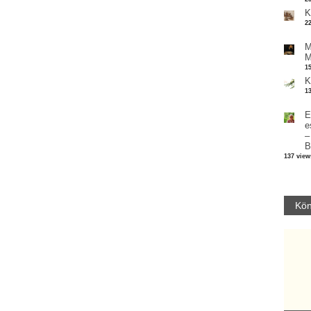
K
2
M
M
1
K
1
E
e
–
B
137 view
Kön
Parvathy Baul: A NAGY LELKEK DALAI.