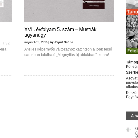
XVII. évfolyam 5. szám – Mustrák
ugyanúgy
május 17th, 2015 |
by Napút Online
b felső
onra!
A teljes képernyős változathoz kattintson a jobb felső
sarokban található „Megnyitás új ablakban” ikonra!
Támog
Kollég
Szerke
A rovat
művüke
alkotá
Köszön
Egyhá
A h
G
ú
2