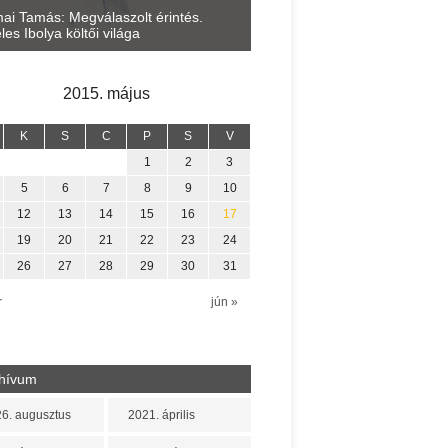
Lakatos Fleisz Katalin: Vasár
ai Tamás: Megválaszolt érintés.
Sárszegen
les Ibolya költői világa
2015. május
K
S
C
P
S
V
1
2
3
5
6
7
8
9
10
12
13
14
15
16
17
19
20
21
22
23
24
26
27
28
29
30
31
r
jún »
hívum
6. augusztus
2021. április