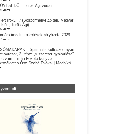
ÖVESEDŐ – Török Ági versei
25 views
iért írok… ? (Böszörményi Zoltán, Magyar
iklós, Török Ági)
56 views
ortárs irodalmi alkotások pályázata 2026
37 views
SŐMADARAK – Spirituális költészeti nyári
st-sorozat, 3. rész: „A szeretet gyakorlása”
 szvámí Tírtha Fekete könyve –
eszélgetés Ősz Szabó Évával | Meghívó
s
yvesbolt