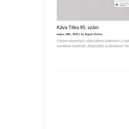
Káva Téka 95. szám
május 18th, 2015 |
by Napút Online
A teljes képernyős változathoz kattintson a job
sarokban található „Megnyitás új ablakban” ik