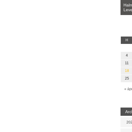
Bevezetés a bául ösvénybe (Fordította:
Halm
Rideg Zsófia)
Leve
lauz
H
4
11
18
25
« áp
Arc
202