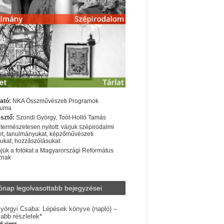
ató:
NKA Összművészeti Programok
iuma
sztő:
Szondi György, Toót-Holló Tamás
 természetesen nyitott: várjuk szépirodalmi
t, tanulmányukat, képzőművészeti
sukat, hozzászólásukat.
jük a fotókat a Magyarországi Református
znak
ónap legolvasottabb bejegyzései
yörgyi Csaba: Lépések könyve (napló) –
jabb részletek*
56 views