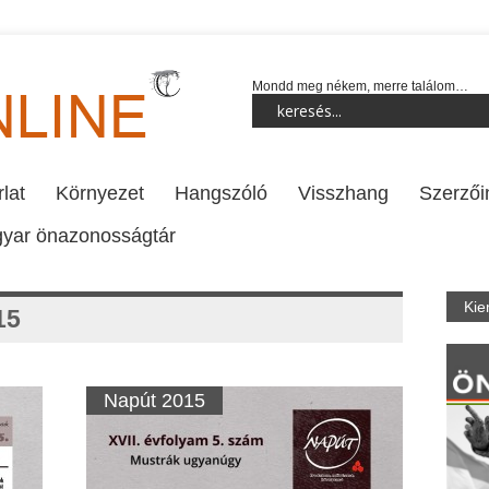
Mondd meg nékem, merre találom…
lat
Környezet
Hangszóló
Visszhang
Szerzői
yar önazonosságtár
Kie
15
Napút 2015