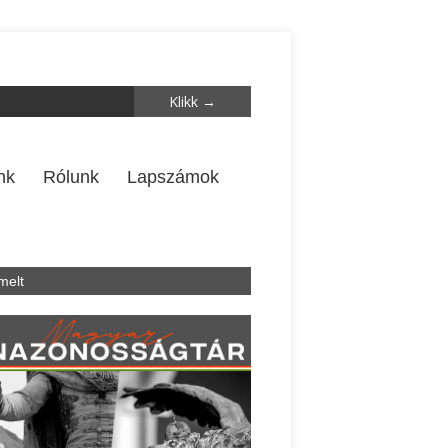
nk
Rólunk
Lapszámok
melt