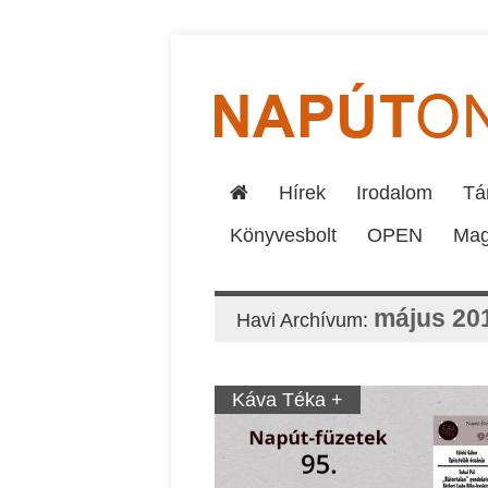
Hírek
Irodalom
Tár
Könyvesbolt
OPEN
Mag
május 20
Havi Archívum:
Káva Téka +