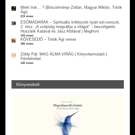
Miért írok… ? (Böszörményi Zoltán, Magyar Miklós, Török
Ági)
219 views
ESŐMADARAK – Spirituális költészeti nyári est-sorozat,
2. rész: „A szépség megváltja a világot” – beszélgetés
Huszárik Katával és Jász Attilával | Meghívó
193 views
KÖVESEDŐ – Török Ági versei
186 views
Zöldy Pál: MAG ÁLMA VIRÁG | Könyvbemutató |
Filmfelvétel
140 views
Könyvesbolt