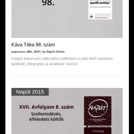
Káva Téka 98. szám
augusztus 18th, 2015 |
by Napút Online
A teljes képernyős változathoz kattintson a jobb felső sarokban
található „Megnyitás új ablakban” ikonra!
Napút 2015