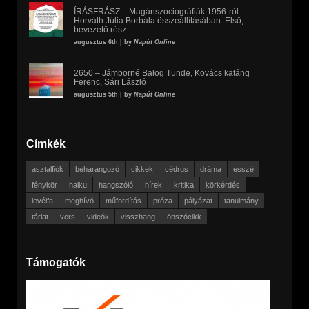
ÍRÁSFRÁSZ – Magánszociográfiák 1956-ról
Horváth Júlia Borbála összeállításában. Első,
bevezető rész
augusztus 6th | by
Napút Online
2650 – Jámborné Balog Tünde, Kovács katáng
Ferenc, Sári László
augusztus 5th | by
Napút Online
Címkék
asztalfiók
beharangozó
cikkek
cédrus
dráma
esszé
fénykör
haiku
hangszóló
hírek
kritika
körkérdés
levélfa
meghívó
műfordítás
próza
pályázat
tanulmány
tárlat
vers
videók
visszhang
önszócikk
Támogatók