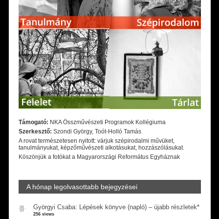
Támogató:
NKA Összművészeti Programok Kollégiuma
Szerkesztő:
Szondi György, Toót-Holló Tamás
A rovat természetesen nyitott: várjuk szépirodalmi művüket,
tanulmányukat, képzőművészeti alkotásukat, hozzászólásukat.
Köszönjük a fotókat a Magyarországi Református Egyháznak
A hónap legolvasottabb bejegyzései
Györgyi Csaba: Lépések könyve (napló) – újabb részletek*
256 views