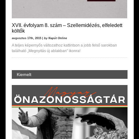
XVII. évfolyam 8. szám – Szellemidézés, elfeledett
költők
augusztus 17th, 2015 |
by Napút Online
A teljes képernyős változathoz kattintson a jobb felső sarokban
található „Megnyitás új ablakban” ikonra!
Kiemelt