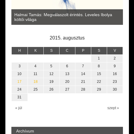
a
Halmai Tamás: Megválaszolt érintés. Leveles Ibolya
Laka
költői világa
2015. augusztus
H
K
S
C
P
S
V
1
2
3
4
5
6
7
8
9
10
11
12
13
14
15
16
17
18
19
20
21
22
23
24
25
26
27
28
29
30
31
« júl
szept »
Archívum