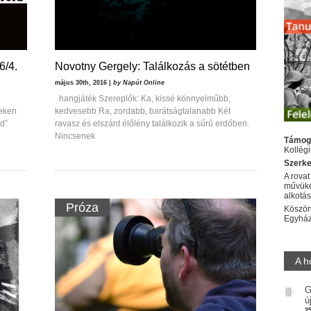
6/4.
Novotny Gergely: Találkozás a sötétben
május 30th, 2016 |
by Napút Online
hangjáték Szereplők: Ka, kissé könnyelműbb,
yeken
kedvesebb Ra, zordabb, barátságtalanabb Két
ld”
ravasz és elszánt élőlény találkozik a sűrű erdőben.
Nincsenek
Támog
Kollég
Szerke
A rovat
művüke
alkotá
Próza
Köszön
Egyhá
A h
G
ú
2