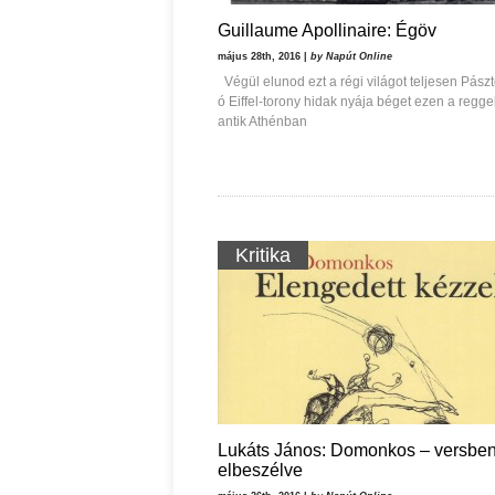
Guillaume Apollinaire: Égöv
május 28th, 2016 |
by Napút Online
Végül elunod ezt a régi világot teljesen Pász
ó Eiffel-torony hidak nyája béget ezen a regge
antik Athénban
Kritika
Lukáts János: Domonkos – versbe
elbeszélve