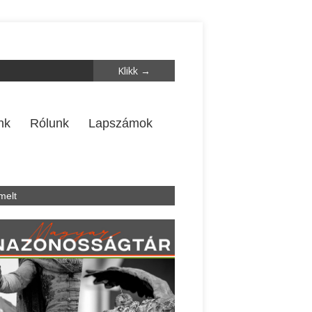
nk
Rólunk
Lapszámok
melt