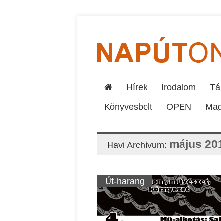
Hírek
Irodalom
Tár
Könyvesbolt
OPEN
Mag
május 20
Havi Archívum:
Út-harang