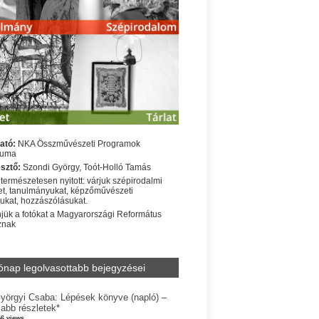
ató:
NKA Összművészeti Programok
iuma
sztő:
Szondi György, Toót-Holló Tamás
 természetesen nyitott: várjuk szépirodalmi
t, tanulmányukat, képzőművészeti
sukat, hozzászólásukat.
jük a fotókat a Magyarországi Református
znak
ónap legolvasottabb bejegyzései
yörgyi Csaba: Lépések könyve (napló) –
jabb részletek*
56 views