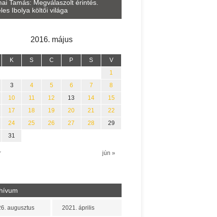
Lakatos Fleisz Katalin: Vasár
ai Tamás: Megválaszolt érintés.
Sárszegen
les Ibolya költői világa
2016. május
K
S
C
P
S
V
1
3
4
5
6
7
8
10
11
12
13
14
15
17
18
19
20
21
22
24
25
26
27
28
29
31
r
jún »
hívum
6. augusztus
2021. április