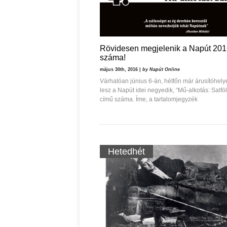
Rövidesen megjelenik a Napút 201
száma!
május 30th, 2016 |
by Napút Online
Várhatóan június 6-án, hétfőn már árusítóhel
lesz a Napút idei negyedik, “Mű-alkotás: Salfö
című száma. Íme, a tartalomjegyzék
Hetedhét