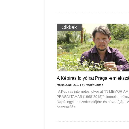
Cikkek
A Képírás folyóirat Prágai-emléks
május 22nd, 2016 |
by Napút Online
A Képírás internetes folyóirat “IN MEMORIAM
PRÁGAI TAMÁS (1968-2015)” címmel emlékez
Napút egykori szerkesztőjére és névadójára. 
összeállítás