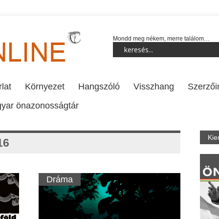
Mondd meg nékem, merre találom…
lat
Környezet
Hangszóló
Visszhang
Szerzői
yar önazonosságtár
Kie
16
Dráma