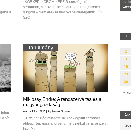
Bevezetés a bául ösvénybe (Fordította:
Halm
KÓRKÉP; KOROM KÉPE Sebesség-mánia:
Rideg Zsófia)
Leve
t
lauz
sehonnan, sehova! TISZAVIRÁGÉNEK „Sikerem:
agába a
sürgős! – Nem érek rá másokat elismergetni!” ÖT
SZÓ
H
Tanulmány
2
9
16
23
30
« áp
Miklóssy Endre: A rendszerváltás és a
magyar gazdaság
május 23rd, 2016 |
by Napút Online
 talán
Arc
 a sír
„Ész, pénz ád mindent, de csak együtt osztanak
áldást, Nép esze a törvény, mely nélkül pénz veszélyt
202
hoz. Míg