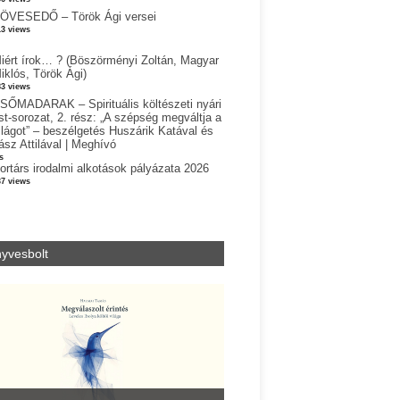
ÖVESEDŐ – Török Ági versei
13 views
iért írok… ? (Böszörményi Zoltán, Magyar
iklós, Török Ági)
83 views
SŐMADARAK – Spirituális költészeti nyári
st-sorozat, 2. rész: „A szépség megváltja a
ilágot” – beszélgetés Huszárik Katával és
ász Attilával | Meghívó
s
ortárs irodalmi alkotások pályázata 2026
37 views
yvesbolt