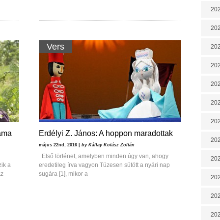
202
202
Vers
202
202
202
202
202
záma
Erdélyi Z. János: A hoppon maradottak
20
május 22nd, 2016 |
by Kállay Kotász Zoltán
Első történet, amelyben minden úgy van, ahogy
20
ik a
eredetileg írva vagyon Tüzesen sütött a nyári nap
Az
sugára [1], mikor a
202
202
202