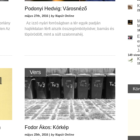
K
Podonyi Hedvig: Városnéző
2
május 27th, 2016 |
by Napút Online
M
torlány
Az izzó nyári forróságban a tér egyik padján
M
len Az
hajléktalan férfi alszik összegömbölyödve; barnás és
1
töpörödött, mint a sült szalonnahéj.
E
e
v
J
149 view
K
1
Vers
Kön
n
Fodor Ákos: Kórkép
május 25th, 2016 |
by Napút Online
Parvathy Baul: A NAGY LELKEK DALAI.