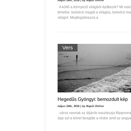
május 26th, 2016 |
by Napút Online
Ispány Marietta: Szavak a fényből
A költő a környező világból építkezik? Mi más
Káplán Géza: Erotikai ka
tehetne: beleérzi magát a világba, beleérzi m
világot. Megfogalmazza a
Vers
Hegedűs Gyöngyi: bemozdult kép
május 24th, 2016 |
by Napút Online
zárva vannak az átjárók nasztaszja filippovna
épp azt a követ faragták a résbe amit az angyal