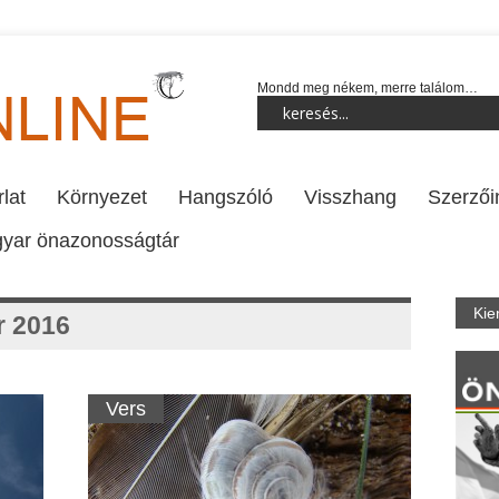
Mondd meg nékem, merre találom…
lat
Környezet
Hangszóló
Visszhang
Szerzői
yar önazonosságtár
Kie
 2016
Vers