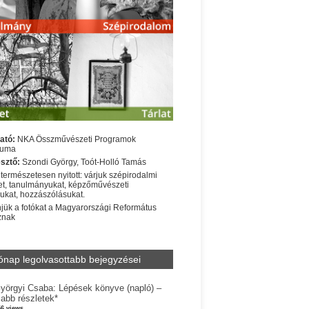
ató:
NKA Összművészeti Programok
iuma
sztő:
Szondi György, Toót-Holló Tamás
 természetesen nyitott: várjuk szépirodalmi
t, tanulmányukat, képzőművészeti
sukat, hozzászólásukat.
jük a fotókat a Magyarországi Református
znak
ónap legolvasottabb bejegyzései
yörgyi Csaba: Lépések könyve (napló) –
jabb részletek*
56 views