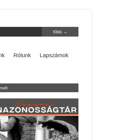
nk
Rólunk
Lapszámok
melt