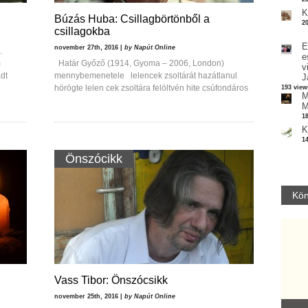
K
Búzás Huba: Csillagbörtönből a
2
csillagokba
E
november 27th, 2016 |
by Napút Online
.
e
m
Határ Győző (1914, Gyoma – 2006, London)
v
dt
mennybemenetele lelencek zsoltárát hazátlanul
J
hörögte lelen cek zsoltára felöltvén hite csúfondáros
193 view
M
M
1
K
1
Önszócikk
Kön
Vass Tibor: Önszócsikk
november 25th, 2016 |
by Napút Online
Parvathy Baul: A NAGY LELKEK DALAI.