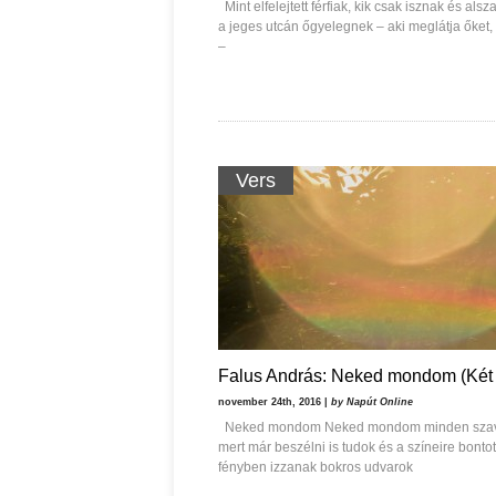
Mint elfelejtett férfiak, kik csak isznak és alsz
Ispány Marietta: Szavak a fényből
a jeges utcán őgyelegnek – aki meglátja őket, 
Káplán Géza: Erotikai ka
–
Vers
Falus András: Neked mondom (Két 
november 24th, 2016 |
by Napút Online
Neked mondom Neked mondom minden sz
mert már beszélni is tudok és a színeire bontot
fényben izzanak bokros udvarok