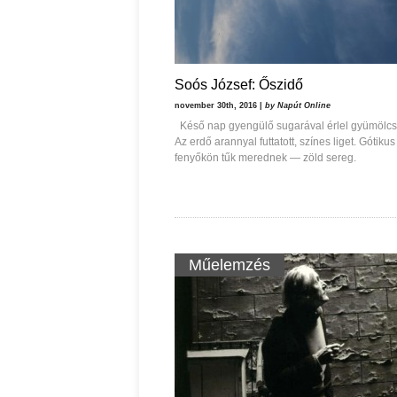
Soós József: Őszidő
november 30th, 2016 |
by Napút Online
Késő nap gyengülő sugarával érlel gyümölcs
Az erdő arannyal futtatott, színes liget. Gótikus
fenyőkön tűk merednek — zöld sereg.
Műelemzés