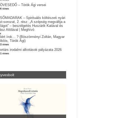
ÖVESEDŐ – Török Ági versei
06 views
SŐMADARAK – Spirituális költészeti nyári
st-sorozat, 2. rész: „A szépség megváltja a
ilágot” – beszélgetés Huszárik Katával és
ász Attilával | Meghívó
s
iért írok… ? (Böszörményi Zoltán, Magyar
iklós, Török Ági)
83 views
ortárs irodalmi alkotások pályázata 2026
41 views
yvesbolt