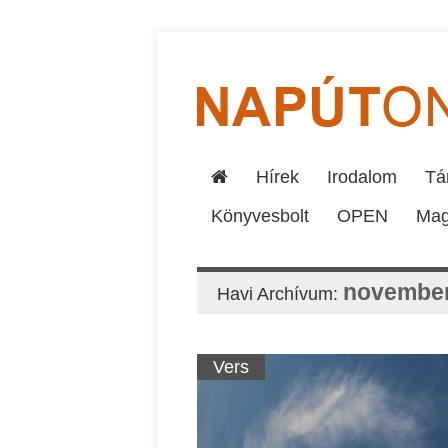
Hírek
Irodalom
Tár
Könyvesbolt
OPEN
Mag
november
Havi Archívum:
Vers