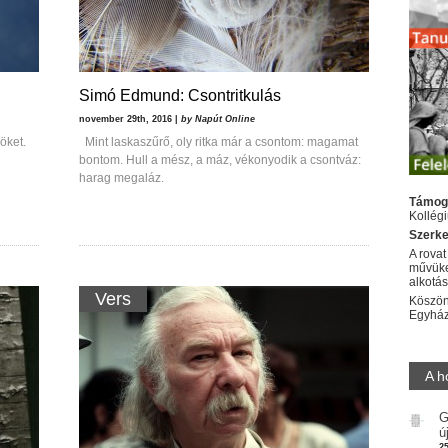
Simó Edmund: Csontritkulás
november 29th, 2016 |
by Napút Online
öket.
Mint laskaszűrő, oly ritka már a csontom: magamat
bontom. Hull a mész, a máz, vékonyodik a csontváz:
harag megaláz.
Támog
Kollég
Szerke
A rovat
művüke
alkotá
Vers
Köszön
Egyhá
A h
G
ú
2