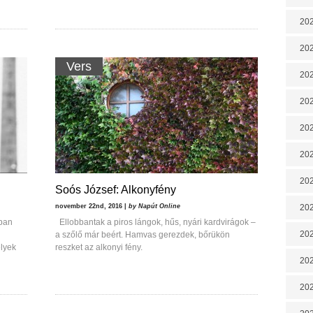
202
202
Vers
202
202
202
202
20
Soós József: Alkonyfény
november 22nd, 2016 |
by Napút Online
20
ban
Ellobbantak a piros lángok, hűs, nyári kardvirágok –
202
a szőlő már beért. Hamvas gerezdek, bőrükön
elyek
reszket az alkonyi fény.
202
202