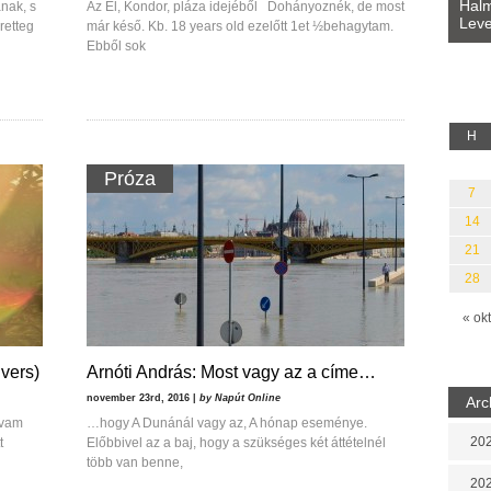
Bevezetés a bául ösvénybe (Fordította:
Halm
anak, s
Az El, Kondor, pláza idejéből Dohányoznék, de most
Rideg Zsófia)
Leve
retteg
lauz
már késő. Kb. 18 years old ezelőtt 1et ½behagytam.
Ebből sok
H
Próza
7
14
21
28
« okt
vers)
Arnóti András: Most vagy az a címe…
november 23rd, 2016 |
by Napút Online
Arc
avam
…hogy A Dunánál vagy az, A hónap eseménye.
202
t
Előbbivel az a baj, hogy a szükséges két áttételnél
több van benne,
202