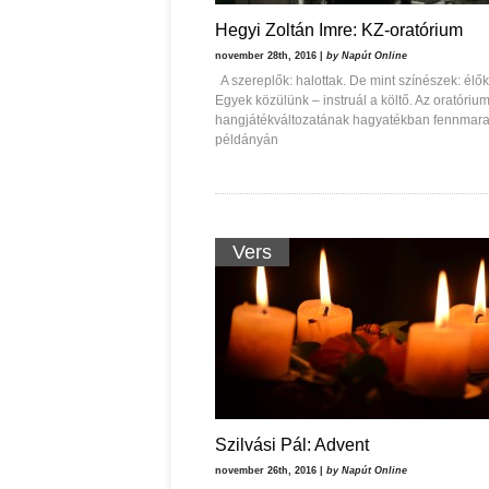
Hegyi Zoltán Imre: KZ-oratórium
november 28th, 2016 |
by Napút Online
A szereplők: halottak. De mint színészek: élők
Egyek közülünk – instruál a költő. Az oratóriu
hangjátékváltozatának hagyatékban fennmara
példányán
Vers
Szilvási Pál: Advent
november 26th, 2016 |
by Napút Online