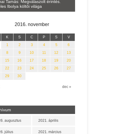
Lakatos Fleisz Katalin: Vasár
ai Tamás: Megválaszolt érintés.
Sárszegen
les Ibolya költői világa
2016. november
K
S
C
P
S
V
1
2
3
4
5
6
8
9
10
11
12
13
15
16
17
18
19
20
22
23
24
25
26
27
29
30
dec »
hívum
6. augusztus
2021. április
6. július
2021. március