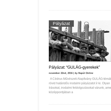
Pályázat
Pályázat: “GULÁG-gyerekek”
november 22nd, 2016 |
by Napút Online
A Cédrus Művészeti Alapítvány GULÁG-témá
rövid határidős irodalmi pályázatot ír ki. Olyan
írásokat, irodalmi feldolgozásokat várunk, am
középpontjában a