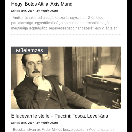
Hegyi Botos Attila: Axis Mundi
április 29th, 2017 |
by Napút Online
Amikor útnak ered a sugárkoszorús egyszülött. S önfeledt
parttalansága, egyedülvalósága halhatatlan harmóniái mögött
megtalálja legdrágább, legelveszettebb hangszerét: egy világtalan
Műelemzés
E lucevan le stelle – Puccini: Tosca, Levél-ária
április 28th, 2017 |
by Napút Online
Bocskai István és Fodor Miklós beszélgetése (Meghallgatandó