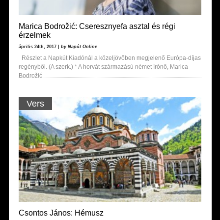
Marica Bodrožić: Cseresznyefa asztal és régi
érzelmek
április 24th, 2017 |
by Napút Online
Részlet a Napkút Kiadónál a közeljövőben megjelenő Európa-díjas
regényből. (A szerk.) * A horvát származású német írónő, Marica
Bodrožić
Vers
Csontos János: Hémusz