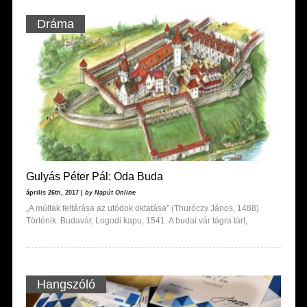
Dráma
Gulyás Péter Pál: Oda Buda
április 26th, 2017 |
by Napút Online
„A múltak feltárása az utódok oktatása” (Thuróczy János, 1488)
Történik: Budavár, Logodi kapu, 1541. A budai vár tágra tárt,
Hangszóló