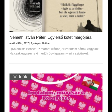
Németh István Péter: Egy első kötet margójára
április 30th, 2017 |
by Napút Online
(Kálomista Bence: Ez maradt utánad) “Szerintem bátrak vagyunk.
Ha csak egyszer is ki mertük úgy igazán nyitni a szívünket,
Videók