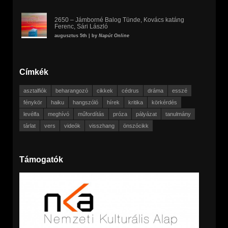
2650 – Jámborné Balog Tünde, Kovács katáng
Ferenc, Sári László
augusztus 5th | by
Napút Online
Címkék
asztalfiók
beharangozó
cikkek
cédrus
dráma
esszé
fénykör
haiku
hangszóló
hírek
kritika
körkérdés
levélfa
meghívó
műfordítás
próza
pályázat
tanulmány
tárlat
vers
videók
visszhang
önszócikk
Támogatók