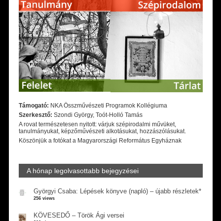
Támogató:
NKA Összművészeti Programok Kollégiuma
Szerkesztő:
Szondi György, Toót-Holló Tamás
A rovat természetesen nyitott: várjuk szépirodalmi művüket,
tanulmányukat, képzőművészeti alkotásukat, hozzászólásukat.
Köszönjük a fotókat a Magyarországi Református Egyháznak
A hónap legolvasottabb bejegyzései
Györgyi Csaba: Lépések könyve (napló) – újabb részletek*
256 views
KÖVESEDŐ – Török Ági versei