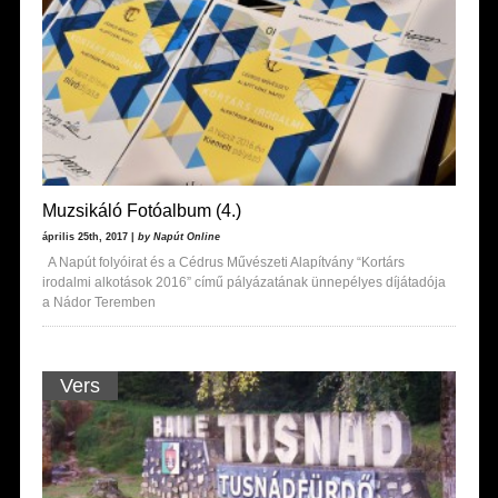
Muzsikáló Fotóalbum (4.)
április 25th, 2017 |
by Napút Online
A Napút folyóirat és a Cédrus Művészeti Alapítvány “Kortárs
irodalmi alkotások 2016” című pályázatának ünnepélyes díjátadója
a Nádor Teremben
Vers