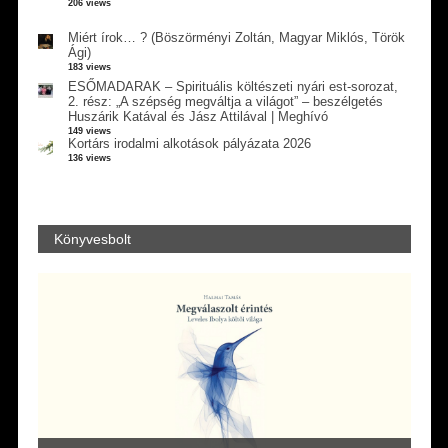
206 views
Miért írok… ? (Böszörményi Zoltán, Magyar Miklós, Török
Ági)
183 views
ESŐMADARAK – Spirituális költészeti nyári est-sorozat,
2. rész: „A szépség megváltja a világot” – beszélgetés
Huszárik Katával és Jász Attilával | Meghívó
149 views
Kortárs irodalmi alkotások pályázata 2026
136 views
Könyvesbolt