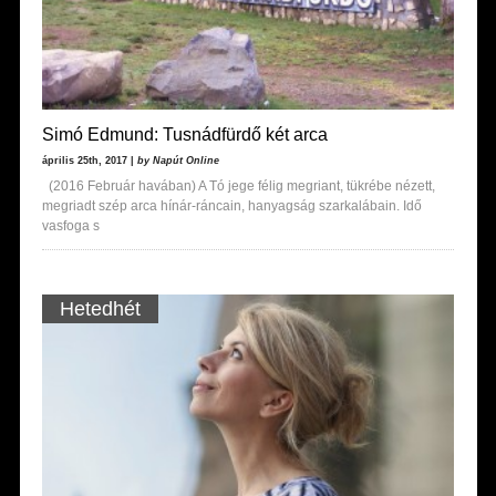
Simó Edmund: Tusnádfürdő két arca
április 25th, 2017 |
by Napút Online
(2016 Február havában) A Tó jege félig megriant, tükrébe nézett,
megriadt szép arca hínár-ráncain, hanyagság szarkalábain. Idő
vasfoga s
Hetedhét