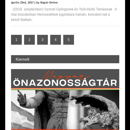
április 23rd, 2017 |
by Napút Online
(2016. szeptember) Szondi Györgynek és Toót-Holló Tamásnak A
rilai kolostorban Nemzedékek egymásra halván, kolostort rejt a
belső Balkán,
1
2
3
4
5
Kiemelt