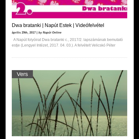
Dwa bratanki | Napút Estek | Videófelvétel
április 29th, 2017 |
by Napút Online
A Napút folyóirat Dwa bratanki c., 2017/2. lapszámának bemutató
estje (Lengyel Intézet, 2017. 04. 03.). A felvételt Velicskó Péter
Vers