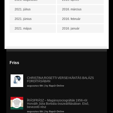
2021. július
2016. március
2021. június
2016. február
2021. május
2016. január
Friss
CHRISTINA ROSETTI VERSEI KÁNTÁS BALÁZS
FORDÍTÁSÁBAN
augusztus 6th | by
Napút Online
ÍRÁSFRÁSZ – Magánszociográfiák 1956-ról
Horváth Júlia Borbála összeállításában. Első,
bevezető rész
augusztus 6th | by
Napút Online