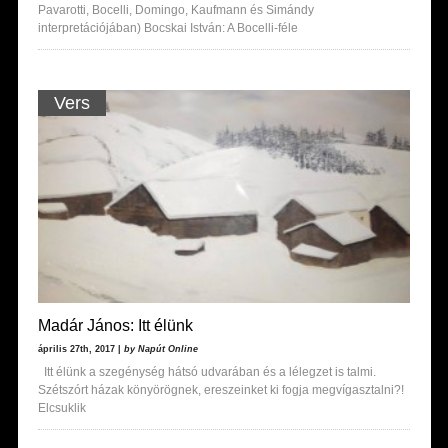
Pavarotti, Bocelli, Domingo, Kaufmann és Simándy
interpretációjában) Bocskai István: A Bocelli-féle
Vers
Madár János: Itt élünk
április 27th, 2017 |
by Napút Online
Itt élünk a szegénység hátsó udvarában és a lélegzet is talmi.
Szétszórt házak könyörögnek, ereszeinket ki fogja megvígasztalni?!
Elcsuklik