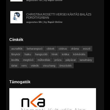
augusztus 7th | by
Napút Online
CHRISTINA ROSETTI VERSEI KÁNTÁS BALÁZS
FORDÍTÁSÁBAN
augusztus 6th | by
Napút Online
Címkék
asztalfiók
beharangozó
cikkek
cédrus
dráma
esszé
fénykör
haiku
hangszóló
hírek
kritika
körkérdés
levélfa
meghívó
műfordítás
próza
pályázat
tanulmány
tárlat
vers
videók
visszhang
önszócikk
Támogatók