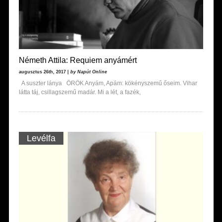
Németh Attila: Requiem anyámért
augusztus 26th, 2017 |
by Napút Online
A suszter lánya ÖRÖK Anyám, Apám: kökényszemű őseim. Vihar
látta táj, csillagszemű madár. Mi a lét, a fazék,
Levélfa