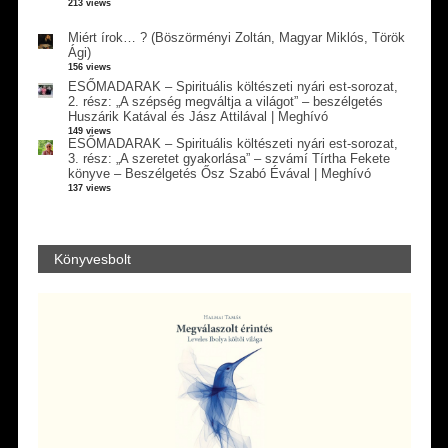
213 views
Miért írok… ? (Böszörményi Zoltán, Magyar Miklós, Török
Ági)
156 views
ESŐMADARAK – Spirituális költészeti nyári est-sorozat,
2. rész: „A szépség megváltja a világot” – beszélgetés
Huszárik Katával és Jász Attilával | Meghívó
149 views
ESŐMADARAK – Spirituális költészeti nyári est-sorozat,
3. rész: „A szeretet gyakorlása” – szvámí Tírtha Fekete
könyve – Beszélgetés Ősz Szabó Évával | Meghívó
137 views
Könyvesbolt