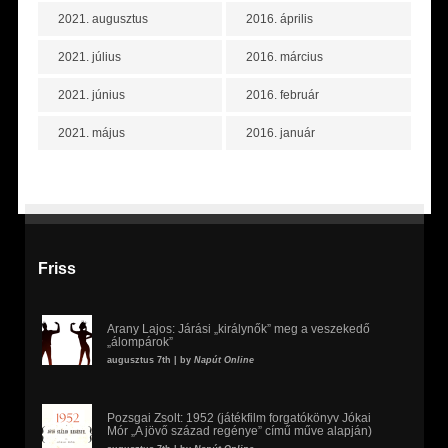
2021. augusztus
2016. április
2021. július
2016. március
2021. június
2016. február
2021. május
2016. január
Friss
Arany Lajos: Járási „királynők” meg a veszekedő
„álompárok”
augusztus 7th | by
Napút Online
Pozsgai Zsolt: 1952 (játékfilm forgatókönyv Jókai
Mór „A jövő század regénye” című műve alapján)