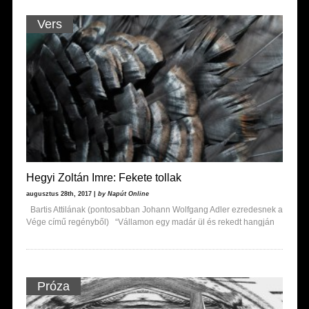
Vers
Hegyi Zoltán Imre: Fekete tollak
augusztus 28th, 2017 |
by Napút Online
Bartis Attilának (pontosabban Johann Wolfgang Adler ezredesnek a
Vége című regényből) “Vállamon egy madár ül és rekedt hangján
Próza