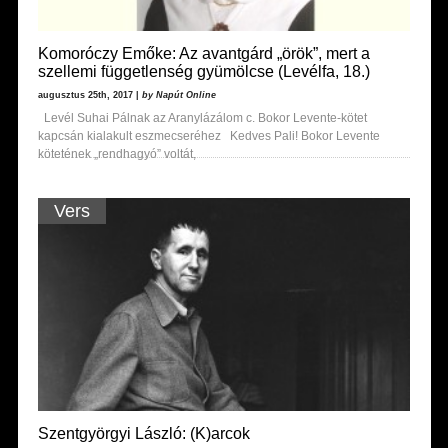
Komoróczy Emőke: Az avantgárd „örök”, mert a
szellemi függetlenség gyümölcse (Levélfa, 18.)
augusztus 25th, 2017 |
by Napút Online
Levél Suhai Pálnak az Aranylázálom c. Bokor Levente-kötet
kapcsán kialakult eszmecseréhez Kedves Pali! Bokor Levente
kötetének „rendhagyó” voltát,
Vers
Szentgyörgyi László: (K)arcok