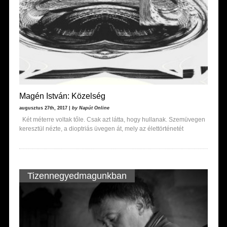
Magén István: Közelség
augusztus 27th, 2017 |
by Napút Online
Két méterre voltak tőle. Csak azt látta, hogy hullanak. Szemüvegen
keresztül nézte, a dioptriás üvegen át, mely az élettörténetét
Tizennegyedmagunkban