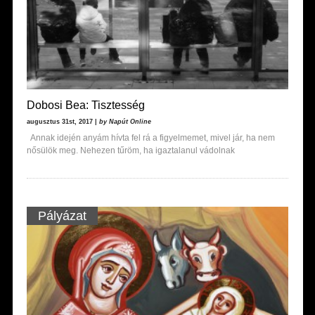
Dobosi Bea: Tisztesség
augusztus 31st, 2017 |
by Napút Online
Annak idején anyám hívta fel rá a figyelmemet, mivel jár, ha nem
nősülök meg. Nehezen tűröm, ha igaztalanul vádolnak
Pályázat