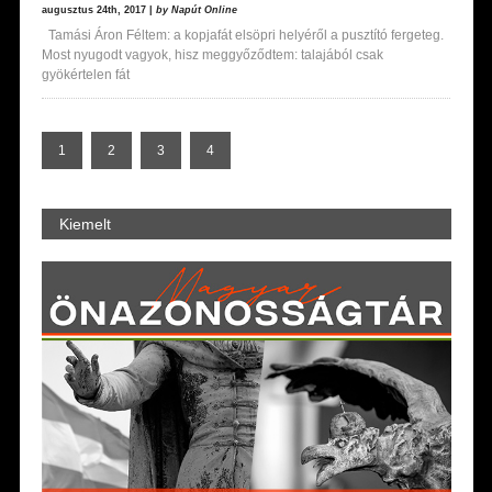
augusztus 24th, 2017 |
by Napút Online
Tamási Áron Féltem: a kopjafát elsöpri helyéről a pusztító fergeteg.
Most nyugodt vagyok, hisz meggyőződtem: talajából csak
gyökértelen fát
1
2
3
4
Kiemelt