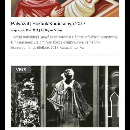
Pályázat | Sokunk Karácsonya 2017
augusztus 31st, 2017 |
by Napút Online
Rövid határidejű „pályázatot” hirdet a Cédrus Művészeti Alapítvány.
Nincsen pénzjutalom. Van közös gyűjtőmunka, remélünk
összeredményt. Előttünk 2017 Karácsonya. Az
Vers