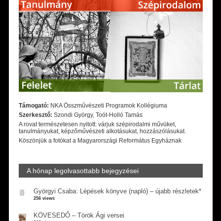
Támogató:
NKA Összművészeti Programok Kollégiuma
Szerkesztő:
Szondi György, Toót-Holló Tamás
A rovat természetesen nyitott: várjuk szépirodalmi művüket,
tanulmányukat, képzőművészeti alkotásukat, hozzászólásukat.
Köszönjük a fotókat a Magyarországi Református Egyháznak
A hónap legolvasottabb bejegyzései
Györgyi Csaba: Lépések könyve (napló) – újabb részletek*
256 views
KÖVESEDŐ – Török Ági versei