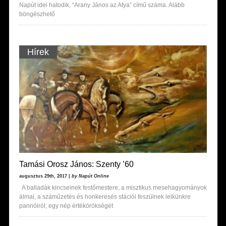
Napút idei hatodik, “Arany János az Atya” című száma. Alább
böngészhető
Hírek
Tamási Orosz János: Szenty ’60
augusztus 29th, 2017 |
by Napút Online
A balladák kincseinek festőmestere, a misztikus mesehagyományok
álmai, a száműzetés és honkeresés stációi feszülnek lelkünkre
pannóiról; egy nép értékörökségét