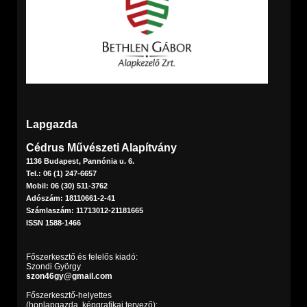
Lapgazda
Cédrus Művészeti Alapítvány
1136 Budapest, Pannónia u. 6.
Tel.: 06 (1) 247-6657
Mobil: 06 (30) 511-3762
Adószám: 18110661-2-41
Számlaszám: 11713012-21181665
ISSN 1588-1466
Főszerkesztő és felelős kiadó:
Szondi György
szon46gy@gmail.com
Főszerkesztő-helyettes
(honlapgazda, képgrafikai tervező):