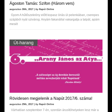
Ágoston Tamás: Szifon (Három vers)
augusztus 30th, 2017 |
by Napút Online
Gyom A hűtőszekrény előtt kopasz óriás ül pelenkában, cserepes
szájából nyál szivárog. Anyám fakanállal vakargatja a talpát, apám
mesét
Út-harang
Rövidesen megjelenik a Napút 2017/6. száma!
augusztus 29th, 2017 |
by Napút Online
Várhatóan szeptember 7-én, szerdán árusítóhelyeken lesz már a