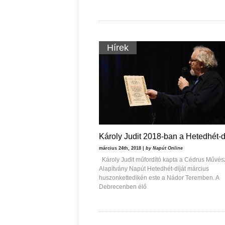
Hírek
Károly Judit 2018-ban a Hetedhét-d
március 24th, 2018 |
by Napút Online
Károly Judit műfordító kapta a Cédrus Művész
Alapítvány Napút Hetedhét-díját március
huszonkettedikén este a Nádor Teremben. A
Debrecenben élő