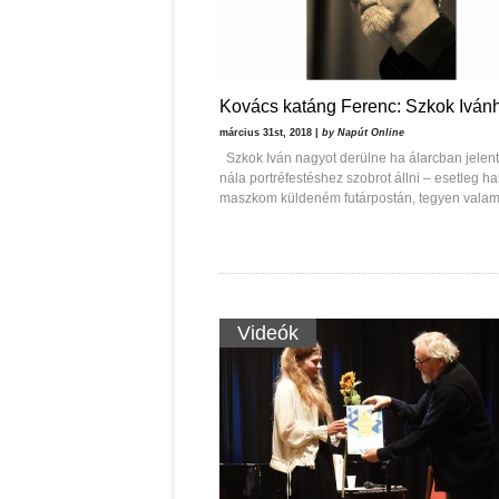
Kovács katáng Ferenc: Szkok Iván
március 31st, 2018 |
by Napút Online
Szkok Iván nagyot derülne ha álarcban jelen
nála portréfestéshez szobrot állni – esetleg hal
maszkom küldeném futárpostán, tegyen valam
Videók