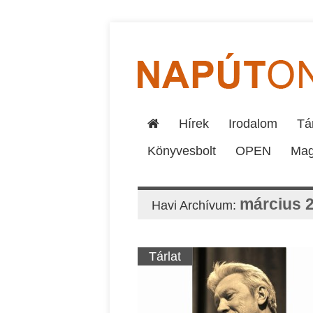
Hírek
Irodalom
Tár
Könyvesbolt
OPEN
Mag
március 
Havi Archívum:
Tárlat