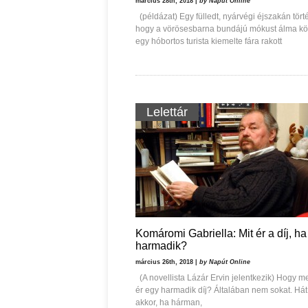
március 28th, 2018 |
by Napút Online
Zöldy Pál: MAG ÁLMA V
(példázat) Egy fülledt, nyárvégi éjszakán törté
Babics Imre: Rövidülés
(Összegyűjtött és váloga
hogy a vörösesbarna bundájú mókust álma k
egy hóbortos turista kiemelte fára rakott
Lelettár
Komáromi Gabriella: Mit ér a díj, ha
harmadik?
március 26th, 2018 |
by Napút Online
(A novellista Lázár Ervin jelentkezik) Hogy m
ér egy harmadik díj? Általában nem sokat. Há
akkor, ha hárman,