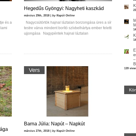
K
Hegedűs Gyöngyi: Nagyheti kaszkád
2
március 29th, 2018 |
by Napút Online
M
je és a
Nagycsütörtök hajnal láztalan borzongása üres a sír
M
llami
testre várva mindent borító szívbelhártya ember feletti
1
ujjongása Nagypéntek hajnal láztalan
K
1
E
e
–
B
139 view
Vers
Kön
Barna Júlia: Napút – Napkút
sága
március 27th, 2018 |
by Napút Online