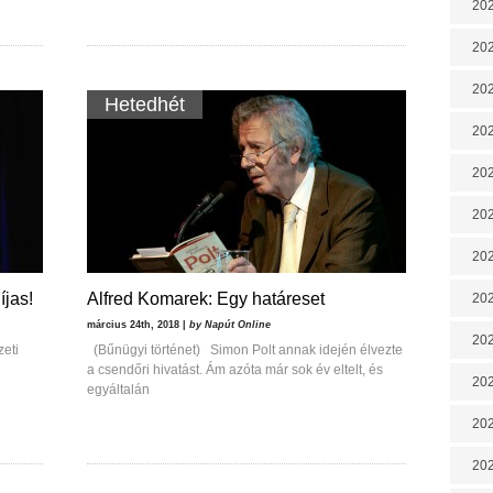
202
202
202
Hetedhét
202
202
202
202
íjas!
Alfred Komarek: Egy határeset
20
március 24th, 2018 |
by Napút Online
20
eti
(Bűnügyi történet) Simon Polt annak idején élvezte
a csendőri hivatást. Ám azóta már sok év eltelt, és
202
egyáltalán
202
202