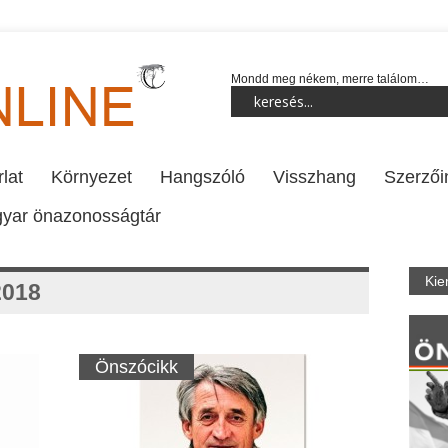
Mondd meg nékem, merre találom…
lat
Környezet
Hangszóló
Visszhang
Szerzői
yar önazonosságtár
Kie
2018
Önszócikk