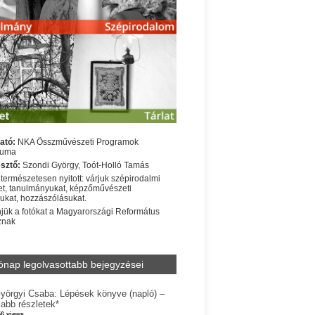
ató:
NKA Összművészeti Programok
iuma
sztő:
Szondi György, Toót-Holló Tamás
 természetesen nyitott: várjuk szépirodalmi
t, tanulmányukat, képzőművészeti
sukat, hozzászólásukat.
jük a fotókat a Magyarországi Református
znak
ónap legolvasottabb bejegyzései
yörgyi Csaba: Lépések könyve (napló) –
jabb részletek*
56 views