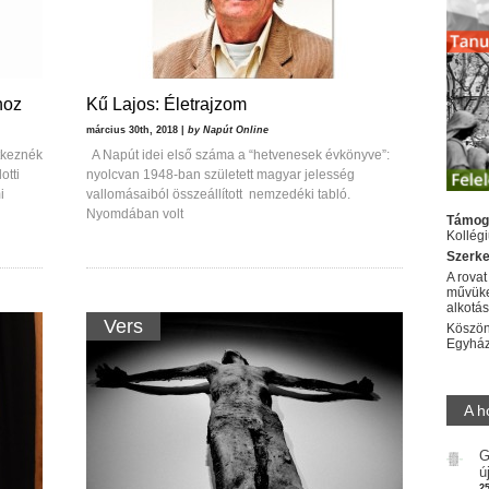
hoz
Kű Lajos: Életrajzom
március 30th, 2018 |
by Napút Online
tkeznék
A Napút idei első száma a “hetvenesek évkönyve”:
otti
nyolcvan 1948-ban született magyar jelesség
i
vallomásaiból összeállított nemzedéki tabló.
Nyomdában volt
Támog
Kollég
Szerke
A rovat
művüke
alkotá
Vers
Köszön
Egyhá
A h
G
ú
2