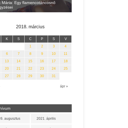
 Mária: Egy flamencotáncosnő
egyzései
Ispány Marietta: Szavak a fé
2018. március
K
S
C
P
S
V
1
2
3
4
6
7
8
9
10
11
13
14
15
16
17
18
20
21
22
23
24
25
27
28
29
30
31
b
ápr »
hívum
6. augusztus
2021. április