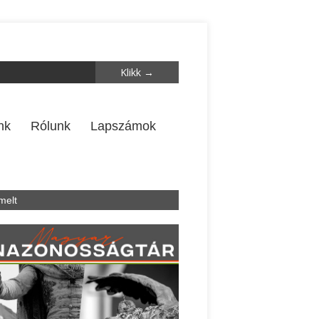
nk
Rólunk
Lapszámok
melt