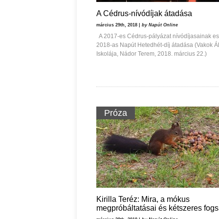
A Cédrus-nívódíjak átadása
március 29th, 2018 |
by Napút Online
A 2017-es Cédrus-pályázat nívódíjasainak est
2018-as Napút Hetedhét-díj átadása (Vakok Á
Iskolája, Nádor Terem, 2018. március 22.)
Próza
Kirilla Teréz: Mira, a mókus
megpróbáltatásai és kétszeres fog