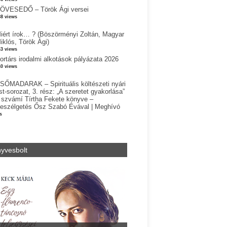
ÖVESEDŐ – Török Ági versei
38 views
iért írok… ? (Böszörményi Zoltán, Magyar
iklós, Török Ági)
43 views
ortárs irodalmi alkotások pályázata 2026
40 views
SŐMADARAK – Spirituális költészeti nyári
st-sorozat, 3. rész: „A szeretet gyakorlása”
 szvámí Tírtha Fekete könyve –
eszélgetés Ősz Szabó Évával | Meghívó
s
yvesbolt