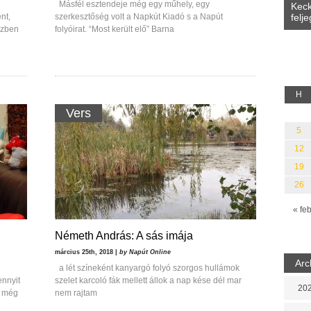
Másfél esztendeje még egy műhely, egy
Keck
Halmai Tamás: A földi bázis (Balla Zsófia
IRÁG
felj
nt,
szerkesztőség volt a Napkút Kiadó s a Napút
és Báthori Csaba verskultúrája)
tott szépprózák)
özben
folyóirat. “Most került elő” Barna
H
Vers
5
12
19
26
« fe
Németh András: A sás imája
március 25th, 2018 |
by Napút Online
Arc
a lét színeként kanyargó folyó szorgos hullámok
ennyit
szelet karcoló fák mellett állok a nap kése dél mar
202
t még
nem rajtam