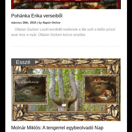
Pohánka Erika verseiből
március 26th, 2019 |
by Napút Online
Úttalan őszben Levél-konfettit vedlenek a fák szél a tetőn pózol
avar lesz a nyár. Úttalan őszben kócos anyóka
Esszé
Molnár Miklós: A tengerrel egybeolvadó Nap