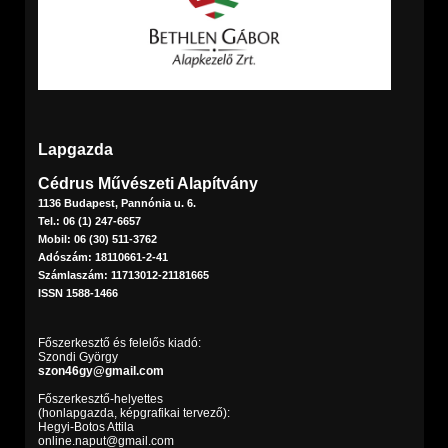
Lapgazda
Cédrus Művészeti Alapítvány
1136 Budapest, Pannónia u. 6.
Tel.: 06 (1) 247-6657
Mobil: 06 (30) 511-3762
Adószám: 18110661-2-41
Számlaszám: 11713012-21181665
ISSN 1588-1466
Főszerkesztő és felelős kiadó:
Szondi György
szon46gy@gmail.com
Főszerkesztő-helyettes
(honlapgazda, képgrafikai tervező):
Hegyi-Botos Attila
online.naput@gmail.com