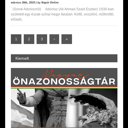
március 26th, 2019 |
by Napút Online
(Sorok Adoniszról) Adonisz (Ali Ahmad Szaid Eszber) 1930-ban
született egy észak-szíriai hegyi faluban. Költő, esszéíró, műfordító,
előadó,
1
2
3
›
»
Kiemelt