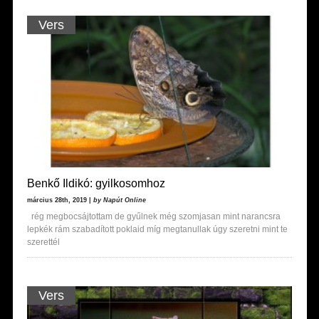
Vers
Benkő Ildikó: gyilkosomhoz
március 28th, 2019 |
by Napút Online
rég megbocsájtottam de gyűlnek még szomjasan mint narancsra
lepkék rám szabadított poklaid míg megtanullak úgy szeretni mint te
szerettél
Vers