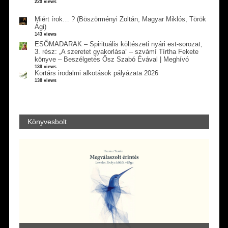
229 views
Miért írok… ? (Böszörményi Zoltán, Magyar Miklós, Török
Ági)
143 views
ESŐMADARAK – Spirituális költészeti nyári est-sorozat,
3. rész: „A szeretet gyakorlása” – szvámí Tírtha Fekete
könyve – Beszélgetés Ősz Szabó Évával | Meghívó
139 views
Kortárs irodalmi alkotások pályázata 2026
138 views
Könyvesbolt