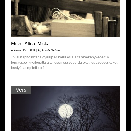
Mezei Attila: Miska
március 31st, 2019 |
by Napút Online
Misi naphosszat a gyalupad körül és alatta tevékenykedett, a
forgácsból kiválogatta a teljesen összeperdülőket, és csövecskéket,
bástyákat épített belőlük.
Vers