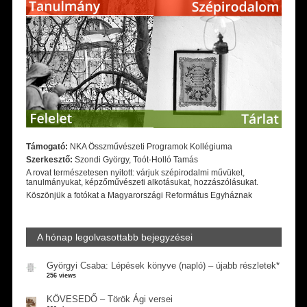
Támogató:
NKA Összművészeti Programok Kollégiuma
Szerkesztő:
Szondi György, Toót-Holló Tamás
A rovat természetesen nyitott: várjuk szépirodalmi művüket,
tanulmányukat, képzőművészeti alkotásukat, hozzászólásukat.
Köszönjük a fotókat a Magyarországi Református Egyháznak
A hónap legolvasottabb bejegyzései
Györgyi Csaba: Lépések könyve (napló) – újabb részletek*
256 views
KÖVESEDŐ – Török Ági versei