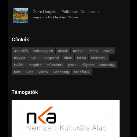
Ősz a Hargitán – Pálfi István János versei
augusztus 8th | by
Napút Online
Címkék
asztalfiók
beharangozó
cikkek
cédrus
dráma
esszé
fénykör
haiku
hangszóló
hírek
kritika
körkérdés
levélfa
meghívó
műfordítás
próza
pályázat
tanulmány
tárlat
vers
videók
visszhang
önszócikk
Támogatók