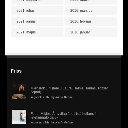
2021. július
2016. március
2021. június
2016. február
2021. május
2016. január
Friss
Miért írok… ? (Iancu Laura, Halmai Tamás, Tőzsér
Árpád)
augusztus 9th | by
Napút Online
Fodor Miklós: Árnyvilág felett is áthullámzó,
lélekringató dalok
augusztus 9th | by
Napút Online