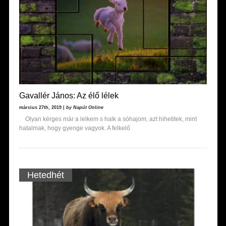
Gavallér János: Az élő lélek
március 27th, 2019 |
by Napút Online
Olyan kérges már a lelkem s halk a sóhajom, azt hihetitek, mint
hatalmak, hogy gyenge vagyok. A felkelő
Hetedhét