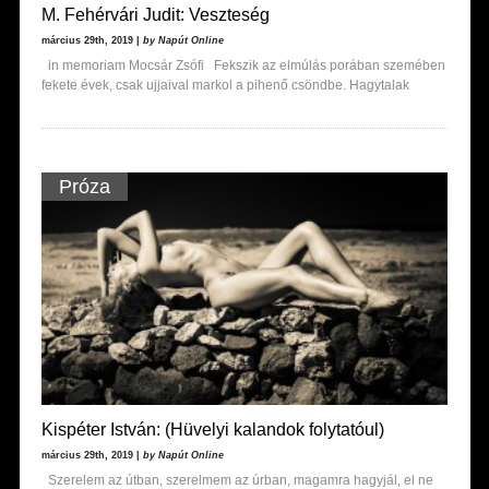
M. Fehérvári Judit: Veszteség
március 29th, 2019 |
by Napút Online
in memoriam Mocsár Zsófi Fekszik az elmúlás porában szemében
fekete évek, csak ujjaival markol a pihenő csöndbe. Hagytalak
Próza
Kispéter István: (Hüvelyi kalandok folytatóul)
március 29th, 2019 |
by Napút Online
Szerelem az útban, szerelmem az úrban, magamra hagyjál, el ne