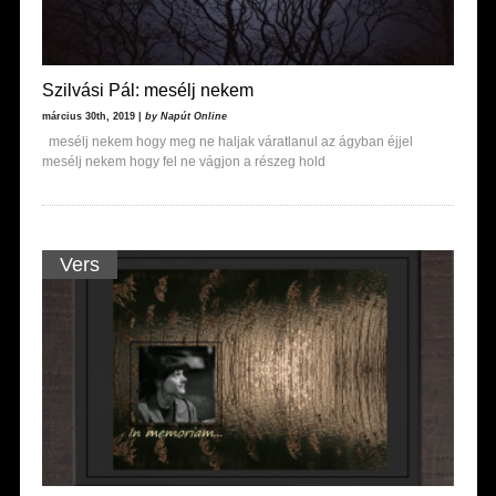
Szilvási Pál: mesélj nekem
március 30th, 2019 |
by Napút Online
mesélj nekem hogy meg ne haljak váratlanul az ágyban éjjel
mesélj nekem hogy fel ne vágjon a részeg hold
Vers