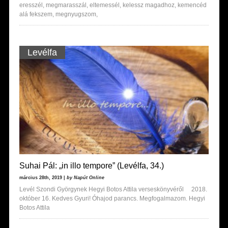
eresszél, megmarasszál, eltemessél, kelessz magadhoz, kemencéd
alá fekszem, megnyugszom,
Levélfa
Suhai Pál: „in illo tempore” (Levélfa, 34.)
március 28th, 2019 |
by Napút Online
Levél Szondi Györgynek Hegyi Botos Attila verseskönyvéről 2018.
október 16. Kedves Gyuri! Óhajod parancs. Megfogalmazom. Hegyi
Botos Attila