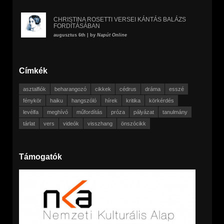
CHRISTINA ROSETTI VERSEI KÁNTÁS BALÁZS
FORDÍTÁSÁBAN
augusztus 6th | by
Napút Online
Címkék
asztalfiók
beharangozó
cikkek
cédrus
dráma
esszé
fénykör
haiku
hangszóló
hírek
kritika
körkérdés
levélfa
meghívó
műfordítás
próza
pályázat
tanulmány
tárlat
vers
videók
visszhang
önszócikk
Támogatók