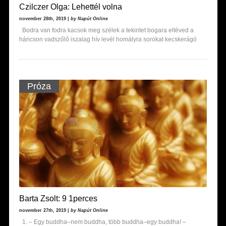
Czilczer Olga: Lehettél volna
november 28th, 2019 |
by Napút Online
Bodra van fodra kacsok meg szélek a tekintet bogara eltéved a
háncson vadszőlő iszalag hív levél homályra sorokat kecskerágó
Próza
Barta Zsolt: 9 1perces
november 27th, 2019 |
by Napút Online
1. – Egy buddha–nem buddha, több buddha–egy buddha! –