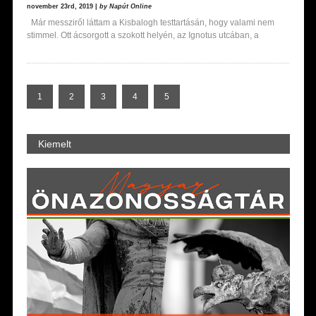
november 23rd, 2019 |
by Napút Online
Már messziről láttam a Kisbalogh testtartásán, hogy valami nem
stimmel. Ott ácsorgott a szokott helyén, az Ignotus utcában, a
1
2
3
4
5
Kiemelt