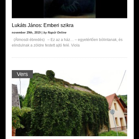
Lukáts János: Emberi szikra
november 29th, 2019 |
by Napút Online
(Álmosdi ébredés) – Ez az a ház… – egyetértően bólintanak, és
elindulnak a zöldre festett ajtó felé. Viola
Vers