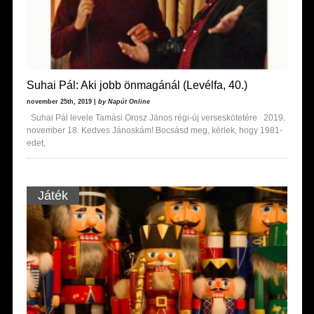
Suhai Pál: Aki jobb önmagánál (Levélfa, 40.)
november 25th, 2019 |
by Napút Online
Suhai Pál levele Tamási Orosz János régi-új verseskötetére 2019.
november 18. Kedves Jánoskám! Bocsásd meg, kérlek, hogy 1981-
edet,
Játék