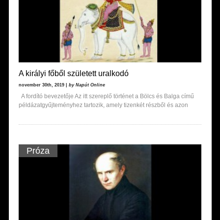
A királyi főből született uralkodó
november 30th, 2019 |
by Napút Online
A fordító bevezetője Az itt szereplő történet a Bölcs és Balga című
példázatgyűjteményhez tartozik, amely tizenkét részből és azon
Próza