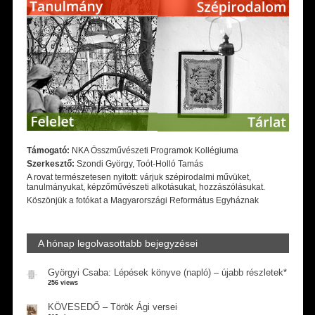
Támogató:
NKA Összművészeti Programok Kollégiuma
Szerkesztő:
Szondi György, Toót-Holló Tamás
A rovat természetesen nyitott: várjuk szépirodalmi művüket,
tanulmányukat, képzőművészeti alkotásukat, hozzászólásukat.
Köszönjük a fotókat a Magyarországi Református Egyháznak
A hónap legolvasottabb bejegyzései
Györgyi Csaba: Lépések könyve (napló) – újabb részletek*
256 views
KÖVESEDŐ – Török Ági versei