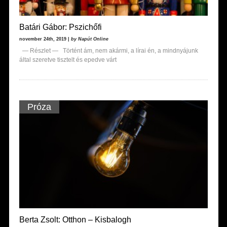
Batári Gábor: Pszichőfi
november 24th, 2019 |
by Napút Online
— Részlet — Történt ám, nem akármi, a lírai én, a mindnyájunk
által szeretve tisztelt és epedve várt
Próza
Berta Zsolt: Otthon – Kisbalogh