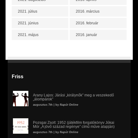
2021. július
2016. március
2021. június
2016. február
2021. május
2016. január
Friss
Arany Lajos: Járási „királynők” meg a veszekedő
„álompárok”
augusztus 7th | by
Napút Online
Pozsgai Zsolt: 1952 (játékfilm forgatókönyv Jókai
Mór „A jövő század regénye” című műve alapján)
augusztus 7th | by
Napút Online