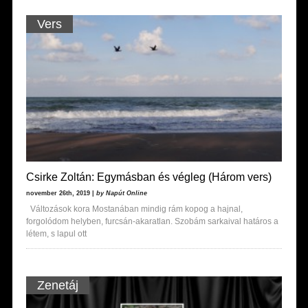
Vers
Csirke Zoltán: Egymásban és végleg (Három vers)
november 26th, 2019 |
by Napút Online
Változások kora Mostanában mindig rám kopog a hajnal,
forgolódom helyben, furcsán-akaratlan. Szobám sarkaival határos a
létem, s lapul ott
Zenetáj