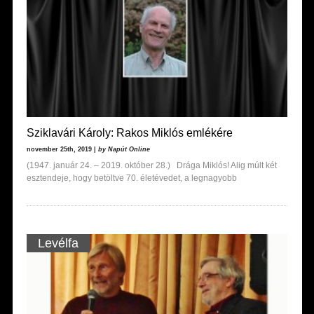
Sziklavári Károly: Rakos Miklós emlékére
november 25th, 2019 |
by Napút Online
(1947. január 24. – 2019. október 28.) Drága Miklós! Alig múlt két
esztendeje, hogy betöltve 70. életévedet, a legnagyobb
Levélfa