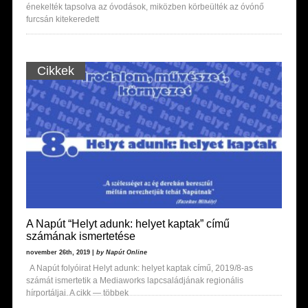
énekelték tapsolva az óvodások, miközben körbeülték az óvónő
furcsán kitekeredett
Cikkek
A Napút “Helyt adunk: helyet kaptak” című
számának ismertetése
november 26th, 2019 |
by Napút Online
A Napút folyóirat Helyt adunk: helyet kaptak című, 2019/8-as
számát ismertetik a Mediaworks lapcsaládjának regionális
hírportáljai. A cikk — többek