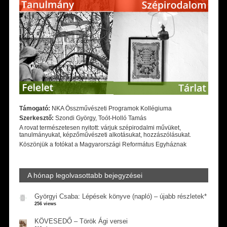
Támogató:
NKA Összművészeti Programok Kollégiuma
Szerkesztő:
Szondi György, Toót-Holló Tamás
A rovat természetesen nyitott: várjuk szépirodalmi művüket,
tanulmányukat, képzőművészeti alkotásukat, hozzászólásukat.
Köszönjük a fotókat a Magyarországi Református Egyháznak
A hónap legolvasottabb bejegyzései
Györgyi Csaba: Lépések könyve (napló) – újabb részletek*
256 views
KÖVESEDŐ – Török Ági versei