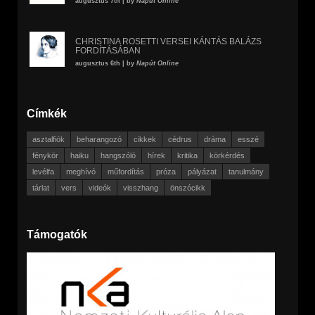
augusztus 7th | by
Napút Online
CHRISTINA ROSETTI VERSEI KÁNTÁS BALÁZS
FORDÍTÁSÁBAN
augusztus 6th | by
Napút Online
Címkék
asztalfiók
beharangozó
cikkek
cédrus
dráma
esszé
fénykör
haiku
hangszóló
hírek
kritika
körkérdés
levélfa
meghívó
műfordítás
próza
pályázat
tanulmány
tárlat
vers
videók
visszhang
önszócikk
Támogatók