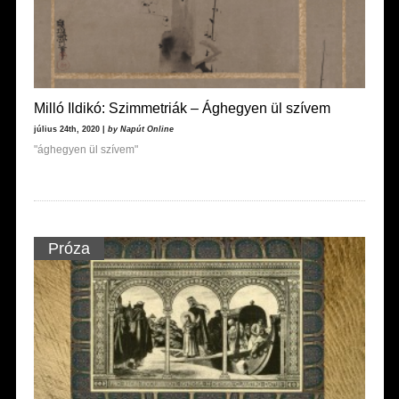
Milló Ildikó: Szimmetriák – Ághegyen ül szívem
július 24th, 2020 |
by Napút Online
"ághegyen ül szívem"
Próza