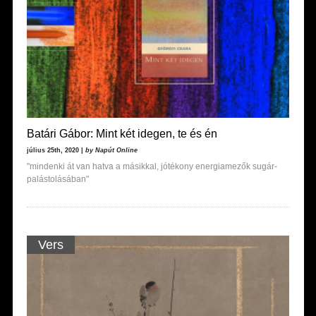
Batári Gábor: Mint két idegen, te és én
július 25th, 2020 |
by Napút Online
"mindenki át van hatva a másikkal, jótékony energiamezők sugár-
palástolásában"
Vers