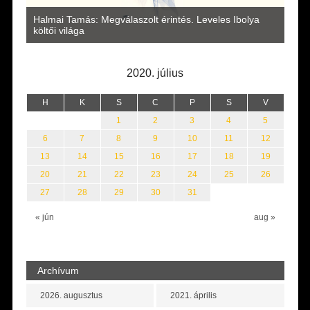
a
Halmai Tamás: Megválaszolt érintés. Leveles Ibolya
Laka
költői világa
2020. július
H
K
S
C
P
S
V
1
2
3
4
5
6
7
8
9
10
11
12
13
14
15
16
17
18
19
20
21
22
23
24
25
26
27
28
29
30
31
« jún
aug »
Archívum
2026. augusztus
2021. április