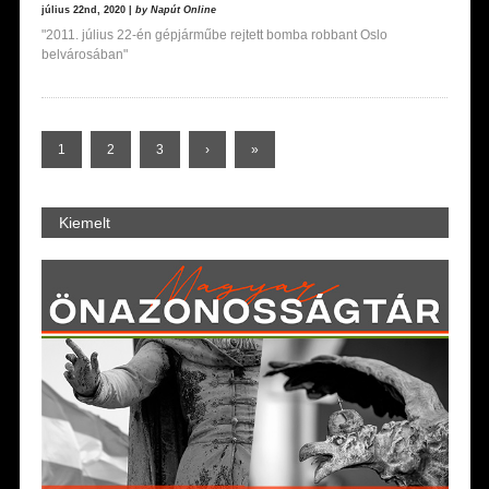
július 22nd, 2020 |
by Napút Online
"2011. július 22-én gépjárműbe rejtett bomba robbant Oslo
belvárosában"
1
2
3
›
»
Kiemelt