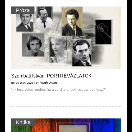
Próza
Szombati István: PORTRÉVÁZLATOK
július 26th, 2020 |
by Napút Online
"mi lesz veled, ember, ha a zord jelenből rozoga jövő lesz?"
Kritika