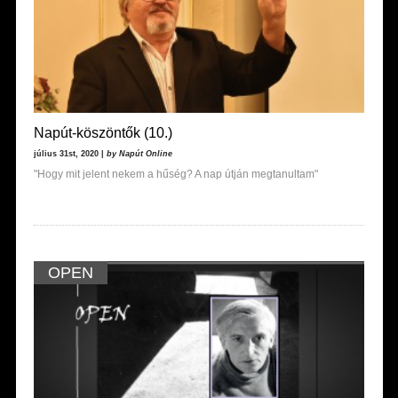
Napút-köszöntők (10.)
július 31st, 2020 |
by Napút Online
"Hogy mit jelent nekem a hűség? A nap útján megtanultam"
OPEN