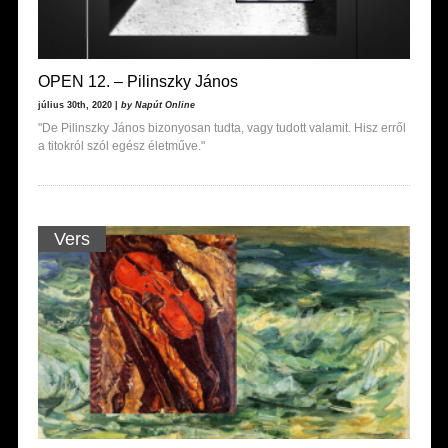
OPEN 12. – Pilinszky János
július 30th, 2020 |
by Napút Online
"De Pilinszky János bizonyosan tudta, vagy tudott valamit. Hisz erről
a titokról szól egész életműve."
Vers