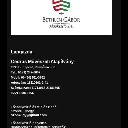
Lapgazda
Cédrus Művészeti Alapítvány
1136 Budapest, Pannónia u. 6.
Tel.: 06 (1) 247-6657
Mobil: 06 (30) 511-3762
Adószám: 18110661-2-41
Számlaszám: 11713012-21181665
ISSN 1588-1466
Főszerkesztő és felelős kiadó:
Szondi György
szon46gy@gmail.com
Főszerkesztő-helyettes
(honlapgazda, képgrafikai tervező):