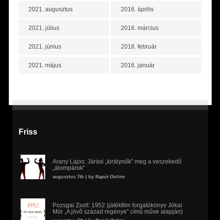
2021. augusztus
2016. április
2021. július
2016. március
2021. június
2016. február
2021. május
2016. január
Friss
Arany Lajos: Járási „királynők” meg a veszekedő
„álompárok”
augusztus 7th | by
Napút Online
Pozsgai Zsolt: 1952 (játékfilm forgatókönyv Jókai
Mór „A jövő század regénye” című műve alapján)