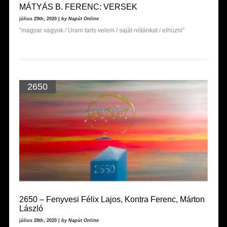
MÁTYÁS B. FERENC: VERSEK
július 29th, 2020 |
by Napút Online
"magyar vagyok / Uram tarts velem / saját nótánkat / elhúzni"
2650
2650 – Fenyvesi Félix Lajos, Kontra Ferenc, Márton
László
július 28th, 2020 |
by Napút Online