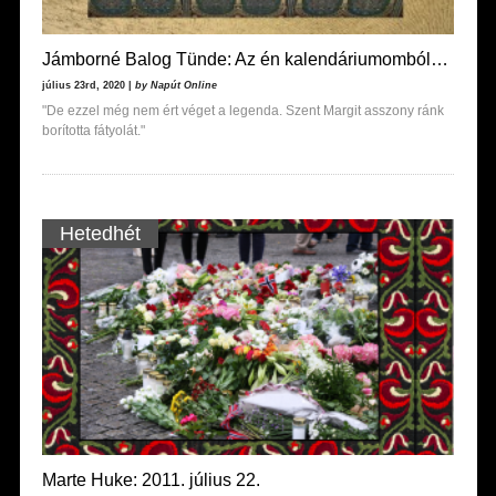
Jámborné Balog Tünde: Az én kalendáriumomból…
július 23rd, 2020 |
by Napút Online
"De ezzel még nem ért véget a legenda. Szent Margit asszony ránk
borította fátyolát."
Hetedhét
Marte Huke: 2011. július 22.