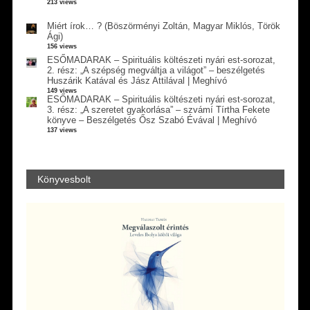
213 views
Miért írok… ? (Böszörményi Zoltán, Magyar Miklós, Török
Ági)
156 views
ESŐMADARAK – Spirituális költészeti nyári est-sorozat,
2. rész: „A szépség megváltja a világot” – beszélgetés
Huszárik Katával és Jász Attilával | Meghívó
149 views
ESŐMADARAK – Spirituális költészeti nyári est-sorozat,
3. rész: „A szeretet gyakorlása” – szvámí Tírtha Fekete
könyve – Beszélgetés Ősz Szabó Évával | Meghívó
137 views
Könyvesbolt