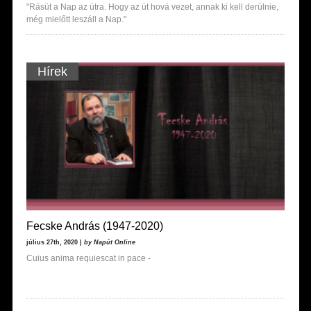
"Rásüt a Nap az útra. Hogy az út hová vezet, annak ki kell derülnie,
még mielőtt leszáll a Nap."
Hírek
Fecske András (1947-2020)
július 27th, 2020 |
by Napút Online
Cuius anima requiescat in pace -