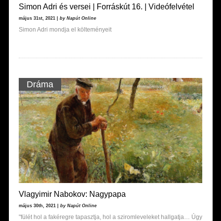
Simon Adri és versei | Forráskút 16. | Videófelvétel
május 31st, 2021 |
by Napút Online
Simon Adri mondja el költeményeit
Dráma
Vlagyimir Nabokov: Nagypapa
május 30th, 2021 |
by Napút Online
"fülét hol a fakéregre tapasztja, hol a sziromleveleket hallgatja… Úgy