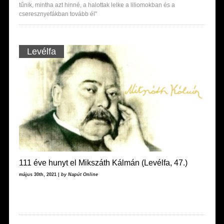
tűnik, mintha azt hinné, a halottak lelke a liliomokban és a
cseresznyefákban tovább él"
Levélfa
111 éve hunyt el Mikszáth Kálmán (Levélfa, 47.)
május 30th, 2021 |
by Napút Online