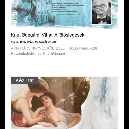
Knut Ødegård: Vihar, A fölöslegesek
május 28th, 2021 |
by Napút Online
A KORTÁRS NORVÉG KÖLTÉSZET HAVA (május 3-28)
Huszonhatodik nap: Knut Ødegård
Kéz-Irat