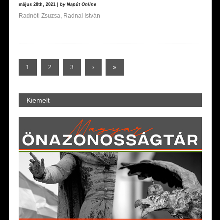
május 28th, 2021 |
by Napút Online
Radnóti Zsuzsa, Radnai István
1
2
3
›
»
Kiemelt