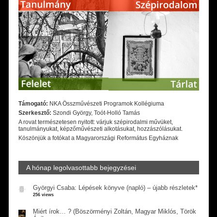
Támogató:
NKA Összművészeti Programok Kollégiuma
Szerkesztő:
Szondi György, Toót-Holló Tamás
A rovat természetesen nyitott: várjuk szépirodalmi művüket,
tanulmányukat, képzőművészeti alkotásukat, hozzászólásukat.
Köszönjük a fotókat a Magyarországi Református Egyháznak
A hónap legolvasottabb bejegyzései
Györgyi Csaba: Lépések könyve (napló) – újabb részletek*
256 views
Miért írok… ? (Böszörményi Zoltán, Magyar Miklós, Török