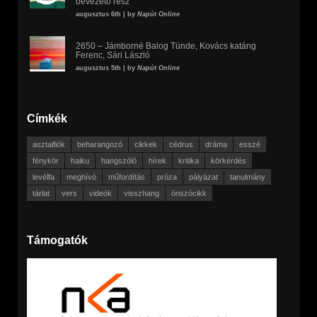
bevezető rész
augusztus 6th | by
Napút Online
2650 – Jámborné Balog Tünde, Kovács katáng
Ferenc, Sári László
augusztus 5th | by
Napút Online
Címkék
asztalfiók
beharangozó
cikkek
cédrus
dráma
esszé
fénykör
haiku
hangszóló
hírek
kritika
körkérdés
levélfa
meghívó
műfordítás
próza
pályázat
tanulmány
tárlat
vers
videók
visszhang
önszócikk
Támogatók