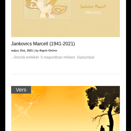
Jankovics Marcell (1941-2021)
május 31st, 2021 |
by Napút Online
...őrizzük emlékét. S magunkban mélyen. Gyászoljuk
Vers