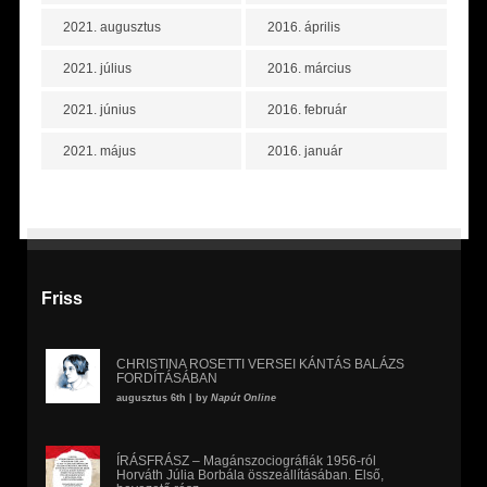
2021. augusztus
2016. április
2021. július
2016. március
2021. június
2016. február
2021. május
2016. január
Friss
CHRISTINA ROSETTI VERSEI KÁNTÁS BALÁZS
FORDÍTÁSÁBAN
augusztus 6th | by
Napút Online
ÍRÁSFRÁSZ – Magánszociográfiák 1956-ról
Horváth Júlia Borbála összeállításában. Első,