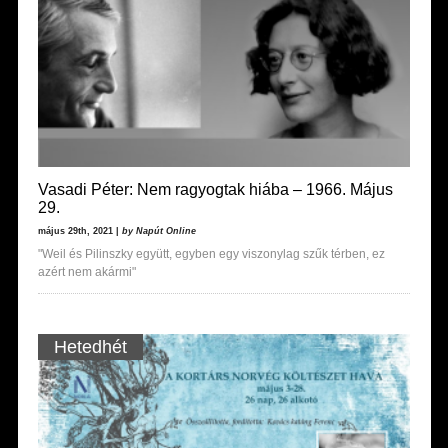
Vasadi Péter: Nem ragyogtak hiába – 1966. Május
29.
május 29th, 2021 |
by Napút Online
"Weil és Pilinszky együtt, egyben egy viszonylag szűk térben, ez
azért nem akármi"
Hetedhét