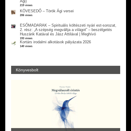
Ági)
219 views
KÖVESEDŐ – Török Ági versei
206 views
ESŐMADARAK – Spirituális költészeti nyári est-sorozat,
2. rész: „A szépség megváltja a világot” – beszélgetés
Huszárik Katával és Jász Attilával | Meghívó
193 views
Kortárs irodalmi alkotások pályázata 2026
140 views
Könyvesbolt
Vité