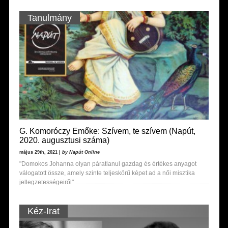
Tanulmány
G. Komoróczy Emőke: Szívem, te szívem (Napút,
2020. augusztusi száma)
május 29th, 2021 |
by Napút Online
"Domokos Johanna olyan páratlanul gazdag és értékes anyagot
válogatott össze, amely szinte teljeskörű képet ad a női misztika
jellegzetességeiről"
Kéz-Irat