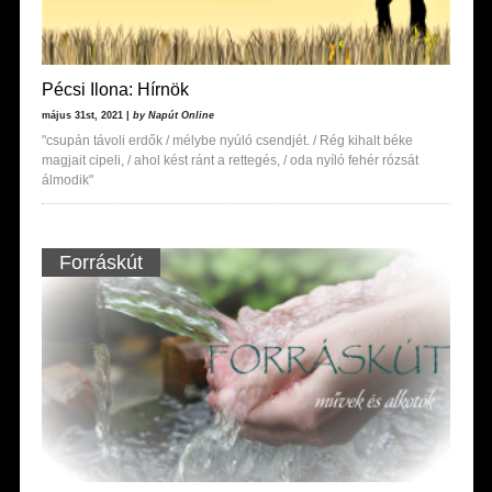
Pécsi Ilona: Hírnök
május 31st, 2021 |
by Napút Online
"csupán távoli erdők / mélybe nyúló csendjét. / Rég kihalt béke
magjait cipeli, / ahol kést ránt a rettegés, / oda nyíló fehér rózsát
álmodik"
Forráskút