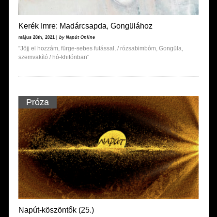
Kerék Imre: Madárcsapda, Gongülához
május 28th, 2021 |
by Napút Online
"Jöjj el hozzám, fürge-sebes futással, / rózsabimbóm, Gongüla,
szemvakító / hó-khitónban"
Próza
Napút-köszöntők (25.)