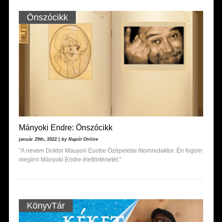
Önszócikk
Mányoki Endre: Önszócikk
január 29th, 2022 |
by Napút Online
"A nevem Doktor Mauyori Euobe Özépeletai Atomredaktor. Én fogom
megírni Mányoki Endre élettörténetét."
KönyvTár