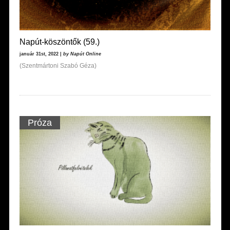
Napút-köszöntők (59.)
január 31st, 2022 |
by Napút Online
(Szentmártoni Szabó Géza)
Próza