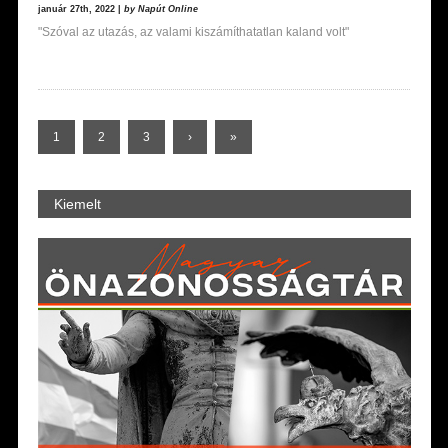
január 27th, 2022 |
by Napút Online
"Szóval az utazás, az valami kiszámíthatatlan kaland volt"
1
2
3
›
»
Kiemelt