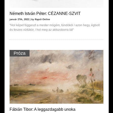
Németh István Péter: CÉZANNE-SZVIT
január 27th, 2022 |
by Napút Online
"Hol képet függeszt a mester mögém, tündököl / azon hegy, égbolt
és feszes víztükör, / hol meg az aktszoborra lát"
Próza
Fábián Tibor: A leggazdagabb unoka