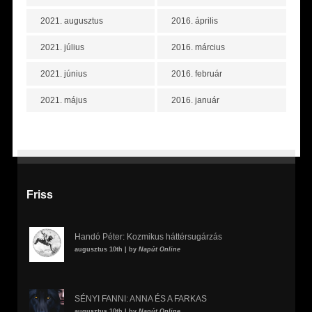
2021. augusztus
2016. április
2021. július
2016. március
2021. június
2016. február
2021. május
2016. január
Friss
Handó Péter: Kozmikus háttérsugárzás
augusztus 10th | by
Napút Online
SÉNYI FANNI: ANNA ÉS A FARKAS
augusztus 10th | by
Napút Online