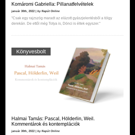
Komáromi Gabriella: Pillanatfelvételek
január 30th, 2022 |
by Napút Online
"Csak egy rajzszög maradt az elázott gyászjelentésből a tölgy
derekán. De ettől még Totya is, Dönci is éltek egyszer."
Könyvesbolt
Halmai Tamás: Pascal, Hölderlin, Weil.
Kommentárok és kontemplációk
január 30th, 2022 |
by Napút Online