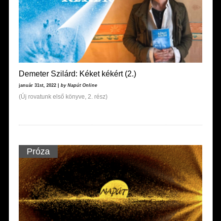
Demeter Szilárd: Kéket kékért (2.)
január 31st, 2022 |
by Napút Online
(Új rovatunk első könyve, 2. rész)
Próza