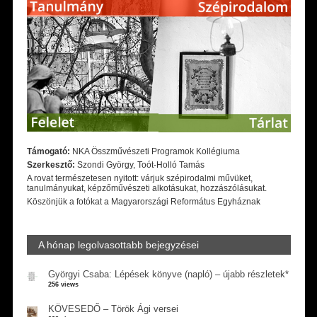
Támogató:
NKA Összművészeti Programok Kollégiuma
Szerkesztő:
Szondi György, Toót-Holló Tamás
A rovat természetesen nyitott: várjuk szépirodalmi művüket,
tanulmányukat, képzőművészeti alkotásukat, hozzászólásukat.
Köszönjük a fotókat a Magyarországi Református Egyháznak
A hónap legolvasottabb bejegyzései
Györgyi Csaba: Lépések könyve (napló) – újabb részletek*
256 views
KÖVESEDŐ – Török Ági versei