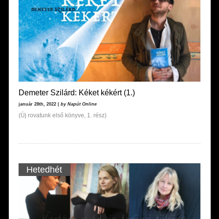
Demeter Szilárd: Kéket kékért (1.)
január 28th, 2022 |
by Napút Online
(Új rovatunk első könyve, 1. rész)
Hetedhét