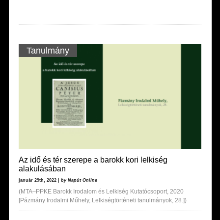
Tanulmány
Az idő és tér szerepe a barokk kori lelkiség
alakulásában
január 29th, 2022 |
by Napút Online
(MTA–PPKE Barokk Irodalom és Lelkiség Kutatócsoport, 2020
[Pázmány Irodalmi Műhely, Lelkiségtörténeti tanulmányok, 28.])