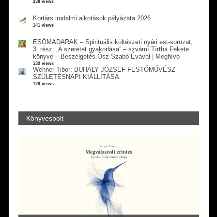
238 views
Kortárs irodalmi alkotások pályázata 2026
141 views
ESŐMADARAK – Spirituális költészeti nyári est-sorozat,
3. rész: „A szeretet gyakorlása” – szvámí Tírtha Fekete
könyve – Beszélgetés Ősz Szabó Évával | Meghívó
139 views
Wehner Tibor: BUHÁLY JÓZSEF FESTŐMŰVÉSZ
SZÜLETÉSNAPI KIÁLLÍTÁSA
126 views
Könyvesbolt