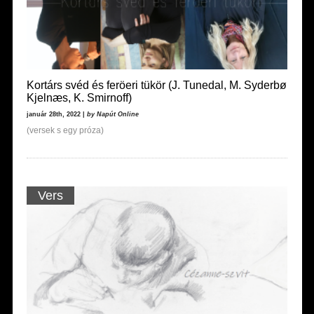
Kortárs svéd és feröeri tükör (J. Tunedal, M. Syderbø
Kjelnæs, K. Smirnoff)
január 28th, 2022 |
by Napút Online
(versek s egy próza)
Vers