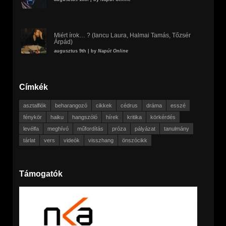
Miért írok… ? (Iancu Laura, Halmai Tamás, Tőzsér
Árpád)
augusztus 9th | by
Napút Online
Címkék
asztalfiók
beharangozó
cikkek
cédrus
dráma
esszé
fénykör
haiku
hangszóló
hírek
kritika
körkérdés
levélfa
meghívó
műfordítás
próza
pályázat
tanulmány
tárlat
vers
videók
visszhang
önszócikk
Támogatók