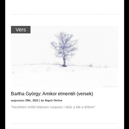
Vers
Bartha György: Amikor elmentél (versek)
augusztus 29th, 2022 |
by Napút Online
"meztelen voltál teljesen csupasz / akár a fák a télben"