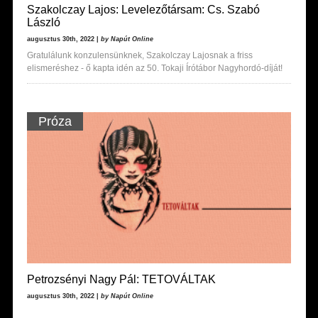
Szakolczay Lajos: Levelezőtársam: Cs. Szabó
László
augusztus 30th, 2022 |
by Napút Online
Gratulálunk konzulensünknek, Szakolczay Lajosnak a friss
elismeréshez - ő kapta idén az 50. Tokaji Írótábor Nagyhordó-díját!
Próza
Petrozsényi Nagy Pál: TETOVÁLTAK
augusztus 30th, 2022 |
by Napút Online