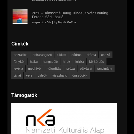
2650 – Jámborné Balog Tünde, Kovács katáng
Ferenc, Sári László
augusztus 5th | by
Napút Online
Címkék
asztalfiók
beharangozó
cikkek
cédrus
dráma
esszé
fénykör
haiku
hangszóló
hírek
kritika
körkérdés
levélfa
meghívó
műfordítás
próza
pályázat
tanulmány
tárlat
vers
videók
visszhang
önszócikk
Támogatók