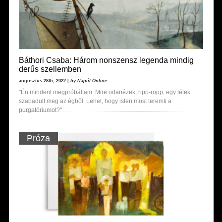
Báthori Csaba: Három nonszensz legenda mindig
derűs szellemben
augusztus 28th, 2022 |
by Napút Online
"Én mindent megpróbáltam. Mire odanézek, ripp-ropp, egy lélek
szabadult meg az égből. Lehet, hogy isten most teremti a
purgatóriumot?"
Próza