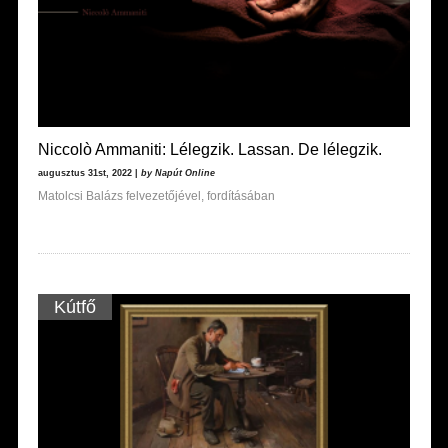
Niccolò Ammaniti: Lélegzik. Lassan. De lélegzik.
augusztus 31st, 2022 |
by Napút Online
Matolcsi Balázs felvezetőjével, fordításában
Kútfő