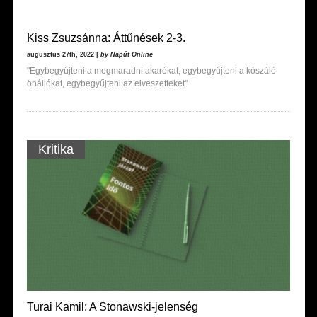
Kiss Zsuzsánna: Áttűnések 2-3.
augusztus 27th, 2022 |
by Napút Online
"Egybegyűjteni a megmaradni akarókat, egybegyűjteni a kószáló
önállókat, egybegyűjteni az elveszetteket"
Kritika
Turai Kamil: A Stonawski-jelenség