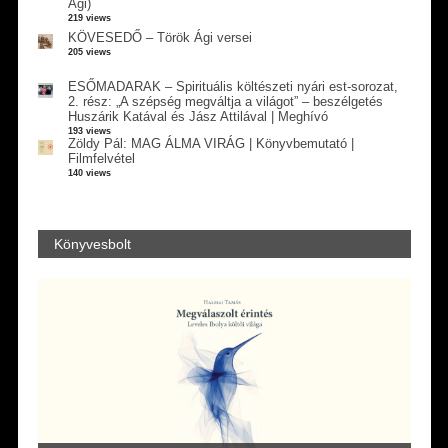
Ági)
219 views
KÖVESEDŐ – Török Ági versei
205 views
ESŐMADARAK – Spirituális költészeti nyári est-sorozat,
2. rész: „A szépség megváltja a világot” – beszélgetés
Huszárik Katával és Jász Attilával | Meghívó
193 views
Zöldy Pál: MAG ÁLMA VIRÁG | Könyvbemutató |
Filmfelvétel
140 views
Könyvesbolt