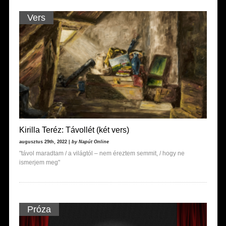
Vers
Kirilla Teréz: Távollét (két vers)
augusztus 29th, 2022 |
by Napút Online
"távol maradtam / a világtól ‒ nem éreztem semmit, / hogy ne
ismerjem meg"
Próza