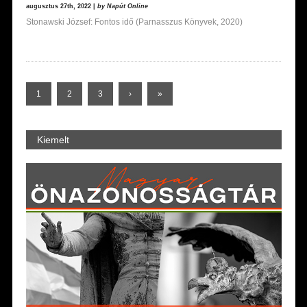
augusztus 27th, 2022 |
by Napút Online
Stonawski József: Fontos idő (Parnasszus Könyvek, 2020)
1
2
3
›
»
Kiemelt