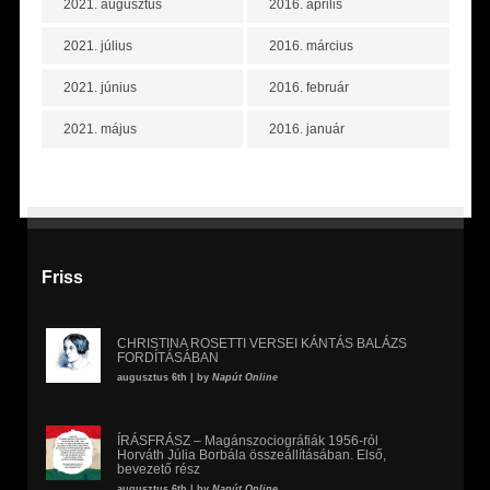
2021. augusztus
2016. április
2021. július
2016. március
2021. június
2016. február
2021. május
2016. január
Friss
CHRISTINA ROSETTI VERSEI KÁNTÁS BALÁZS
FORDÍTÁSÁBAN
augusztus 6th | by
Napút Online
ÍRÁSFRÁSZ – Magánszociográfiák 1956-ról
Horváth Júlia Borbála összeállításában. Első,
bevezető rész
augusztus 6th | by
Napút Online