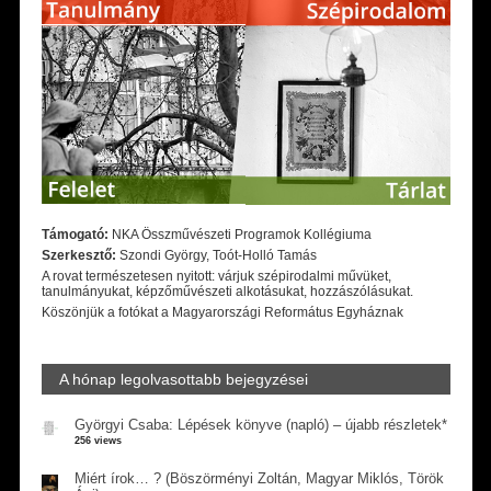
Támogató:
NKA Összművészeti Programok Kollégiuma
Szerkesztő:
Szondi György, Toót-Holló Tamás
A rovat természetesen nyitott: várjuk szépirodalmi művüket,
tanulmányukat, képzőművészeti alkotásukat, hozzászólásukat.
Köszönjük a fotókat a Magyarországi Református Egyháznak
A hónap legolvasottabb bejegyzései
Györgyi Csaba: Lépések könyve (napló) – újabb részletek*
256 views
Miért írok… ? (Böszörményi Zoltán, Magyar Miklós, Török