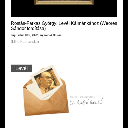
Rostás-Farkas György: Levél Kálmánkához (Weöres
Sándor fordítása)
augusztus 31st, 2022 |
by Napút Online
(Lil le Kalmanske)
Levél