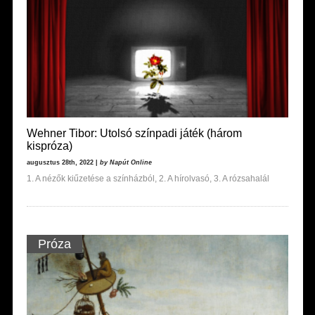
Wehner Tibor: Utolsó színpadi játék (három
kispróza)
augusztus 28th, 2022 |
by Napút Online
1. A nézők kiűzetése a színházból, 2. A hírolvasó, 3. A rózsahalál
Próza