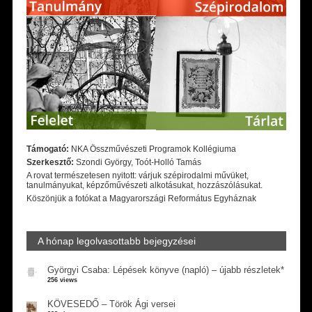
Támogató:
NKA Összművészeti Programok Kollégiuma
Szerkesztő:
Szondi György, Toót-Holló Tamás
A rovat természetesen nyitott: várjuk szépirodalmi művüket,
tanulmányukat, képzőművészeti alkotásukat, hozzászólásukat.
Köszönjük a fotókat a Magyarországi Református Egyháznak
A hónap legolvasottabb bejegyzései
Györgyi Csaba: Lépések könyve (napló) – újabb részletek*
256 views
KÖVESEDŐ – Török Ági versei