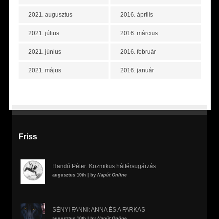
2021. augusztus
2016. április
2021. július
2016. március
2021. június
2016. február
2021. május
2016. január
Friss
Handó Péter: Kozmikus háttérsugárzás
augusztus 10th | by
Napút Online
SÉNYI FANNI: ANNA ÉS A FARKAS
augusztus 10th | by
Napút Online