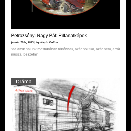
Petrozsényi Nagy Pál: Pillanatképek
január 28th, 2023 |
by Napút Online
"de amik nálunk mostanában történnek, akár politika, akár nem, arról
muszáj beszélni"
Dráma