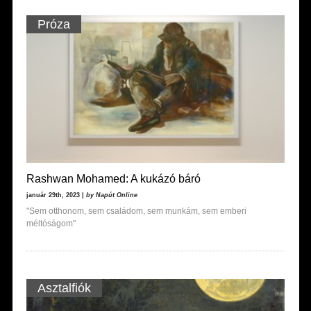
Próza
Rashwan Mohamed: A kukázó báró
január 29th, 2023 |
by Napút Online
"Sem otthonom, sem családom, sem munkám, sem emberi
méltóságom"
Asztalfiók