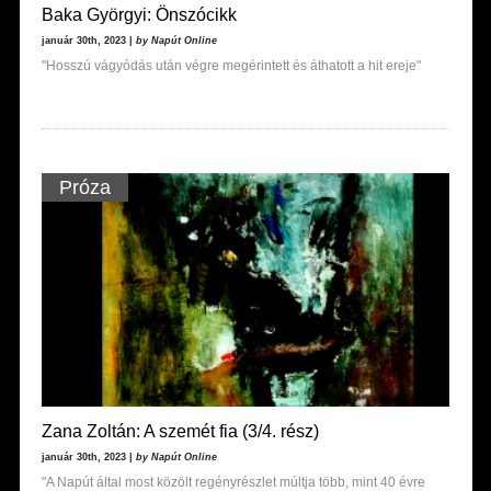
Baka Györgyi: Önszócikk
január 30th, 2023 |
by Napút Online
"Hosszú vágyódás után végre megérintett és áthatott a hit ereje"
Próza
Zana Zoltán: A szemét fia (3/4. rész)
január 30th, 2023 |
by Napút Online
"A Napút által most közölt regényrészlet múltja több, mint 40 évre