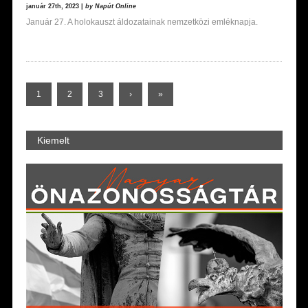
január 27th, 2023 |
by Napút Online
Január 27. A holokauszt áldozatainak nemzetközi emléknapja.
1
2
3
›
»
Kiemelt