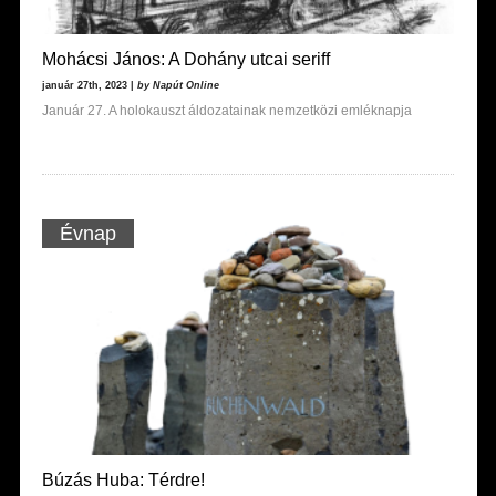
Mohácsi János: A Dohány utcai seriff
január 27th, 2023 |
by Napút Online
Január 27. A holokauszt áldozatainak nemzetközi emléknapja
Évnap
Búzás Huba: Térdre!