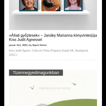
»Állati győztesek« – Janáky Marianna könyvinterjúja
Kiss Judit Ágnessel
január 31st, 2023 |
by Napút Online
Kiss Judit Ágnes: Cirka és Firka (Pagony Kiadó Kft., Budapest,
2022.)
Tizennegyedmagunkban