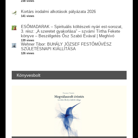
238 views
Kortárs irodalmi alkotások pályázata 2026
141 views
ESŐMADARAK – Spirituális költészeti nyári est-sorozat,
3. rész: „A szeretet gyakorlása” – szvámí Tírtha Fekete
könyve – Beszélgetés Ősz Szabó Évával | Meghívó
139 views
Wehner Tibor: BUHÁLY JÓZSEF FESTŐMŰVÉSZ
SZÜLETÉSNAPI KIÁLLÍTÁSA
126 views
Könyvesbolt