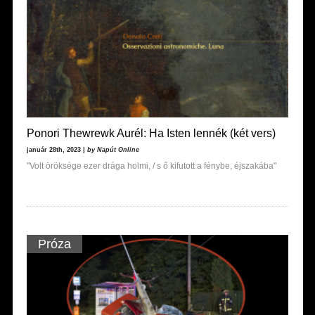
Ponori Thewrewk Aurél: Ha Isten lennék (két vers)
január 28th, 2023 |
by Napút Online
"Volt öröksége ezer drága holmi, / s ő kifutott a fénybe, éjszakába"
Próza