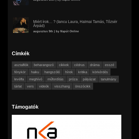
Miért írok… ? (Iancu Laura, Halmai Tamás, Tőzsér
Árpád)
augusztus 9th | by
Napút Online
Címkék
asztalfiók
beharangozó
cikkek
cédrus
dráma
esszé
fénykör
haiku
hangszóló
hírek
kritika
körkérdés
levélfa
meghívó
műfordítás
próza
pályázat
tanulmány
tárlat
vers
videók
visszhang
önszócikk
Támogatók