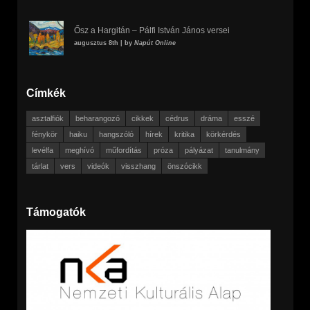
Ősz a Hargitán – Pálfi István János versei
augusztus 8th | by
Napút Online
Címkék
asztalfiók
beharangozó
cikkek
cédrus
dráma
esszé
fénykör
haiku
hangszóló
hírek
kritika
körkérdés
levélfa
meghívó
műfordítás
próza
pályázat
tanulmány
tárlat
vers
videók
visszhang
önszócikk
Támogatók