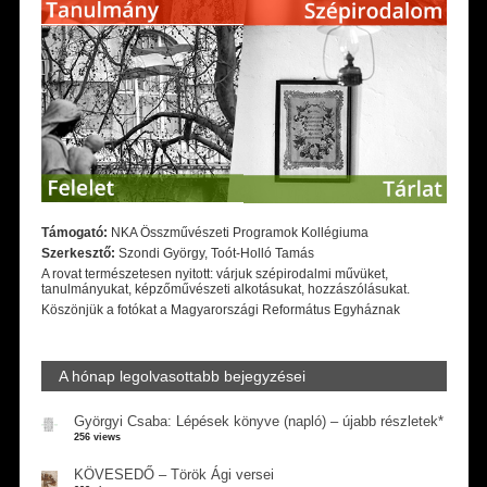
Támogató:
NKA Összművészeti Programok Kollégiuma
Szerkesztő:
Szondi György, Toót-Holló Tamás
A rovat természetesen nyitott: várjuk szépirodalmi művüket,
tanulmányukat, képzőművészeti alkotásukat, hozzászólásukat.
Köszönjük a fotókat a Magyarországi Református Egyháznak
A hónap legolvasottabb bejegyzései
Györgyi Csaba: Lépések könyve (napló) – újabb részletek*
256 views
KÖVESEDŐ – Török Ági versei