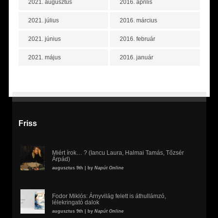
2021. augusztus
2016. április
2021. július
2016. március
2021. június
2016. február
2021. május
2016. január
Friss
Miért írok… ? (Iancu Laura, Halmai Tamás, Tőzsér
Árpád)
augusztus 9th | by
Napút Online
Fodor Miklós: Árnyvilág felett is áthullámzó,
lélekringató dalok
augusztus 9th | by
Napút Online