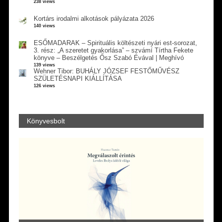
238 views
Kortárs irodalmi alkotások pályázata 2026
140 views
ESŐMADARAK – Spirituális költészeti nyári est-sorozat,
3. rész: „A szeretet gyakorlása” – szvámí Tírtha Fekete
könyve – Beszélgetés Ősz Szabó Évával | Meghívó
139 views
Wehner Tibor: BUHÁLY JÓZSEF FESTŐMŰVÉSZ
SZÜLETÉSNAPI KIÁLLÍTÁSA
126 views
Könyvesbolt