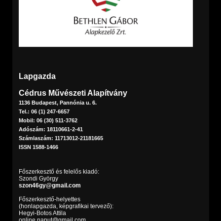
Lapgazda
Cédrus Művészeti Alapítvány
1136 Budapest, Pannónia u. 6.
Tel.: 06 (1) 247-6657
Mobil: 06 (30) 511-3762
Adószám: 18110661-2-41
Számlaszám: 11713012-21181665
ISSN 1588-1466
Főszerkesztő és felelős kiadó:
Szondi György
szon46gy@gmail.com
Főszerkesztő-helyettes
(honlapgazda, képgrafikai tervező):
Hegyi-Botos Attila
online.naput@gmail.com