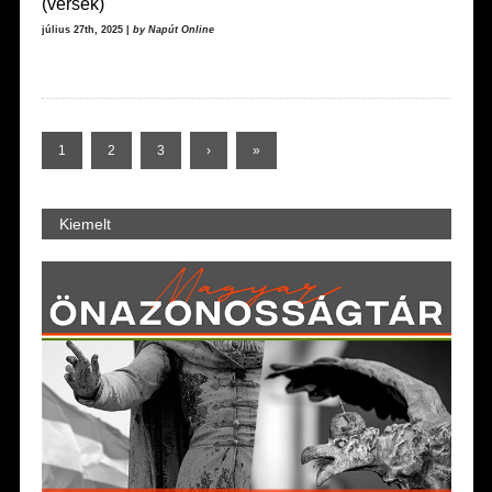
(versek)
július 27th, 2025 |
by Napút Online
1
2
3
›
»
Kiemelt