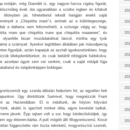
a módján, még Duendét is, egy nagyon furcsa cigány figurát,
alószínűleg évek óta ugyanabban a szürke ingben és kifakult
202
e öltönyben jár, hihetetlenül rekedt hangján énekli saját
eményét a „Chiquitita mare”-t, aminek az a különlegessége,
202
bár a dallama nem felismerhető, a szövege végig az, hogy
uitita mare que chiquitita mare que chiquitita maaareee”, és
202
 olyanféle bizarr mozdulatokkal táncol, mintha egy tyúk
202
atná a szárnyait. Ilyenkor legtöbben általában pár másodpercig
ten figyeljük, aztán kaparjuk az asztalt igyekezetünkben, hogy
202
zzük lélekjelenlétünket, és csak belülről röhögjünk fuldokolva.
e azonban ügyet sem vet senkire, csak a saját nótáját fújja
202
atatlanul és tulajdonképpen boldogan.
20
20
yorószeműt egy szerda délután fedeztem fel, az egyetlen heti
apunkon. Úgy döntöttünk Sarinivel, hogy megnézzük Frant
202
lni az Haciendában. El is indultunk, de folyton folyvást
ztünk, akárki is igazított minket útba, egyre kevésbé tudtuk,
202
merre járunk. Épp rajtam volt a sor, hogy kérdezősködjek, így
tem egy étterem-bárba. A pult mögött állt Mogyorószemű. Kissé
202
tottan függesztette rám tiszta tekintetű, mogyorószínű szemét,