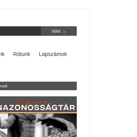
nk
Rólunk
Lapszámok
melt