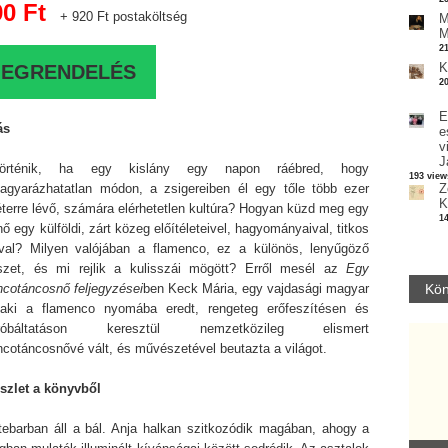
90 Ft
+ 920 Ft postaköltség
M
M
2
K
EGRENDELÉS
2
E
ás
e
v
J
örténik, ha egy kislány egy napon ráébred, hogy
193 view
gyarázhatatlan módon, a zsigereiben él egy tőle több ezer
Z
K
éterre lévő, számára elérhetetlen kultúra? Hogyan küzd meg egy
1
 nő egy külföldi, zárt közeg előítéleteivel, hagyományaival, titkos
ival? Milyen valójában a flamenco, ez a különös, lenyűgöző
zet, és mi rejlik a kulisszái mögött? Erről mesél az
Egy
ncotáncosnő feljegyzései
ben Keck Mária, egy vajdasági magyar
Kön
 aki a flamenco nyomába eredt, rengeteg erőfeszítésen és
róbáltatáson keresztül nemzetközileg elismert
ncotáncosnővé vált, és művészetével beutazta a világot.
észlet a könyvből
tebarban áll a bál. Anja halkan szitkozódik magában, ahogy a
Parvathy Baul: A NAGY LELKEK DALAI.