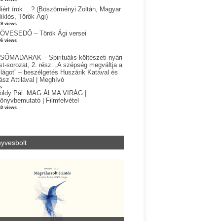
iért írok… ? (Böszörményi Zoltán, Magyar
iklós, Török Ági)
19 views
ÖVESEDŐ – Török Ági versei
06 views
SŐMADARAK – Spirituális költészeti nyári
st-sorozat, 2. rész: „A szépség megváltja a
ilágot” – beszélgetés Huszárik Katával és
ász Attilával | Meghívó
s
öldy Pál: MAG ÁLMA VIRÁG |
önyvbemutató | Filmfelvétel
40 views
yvesbolt