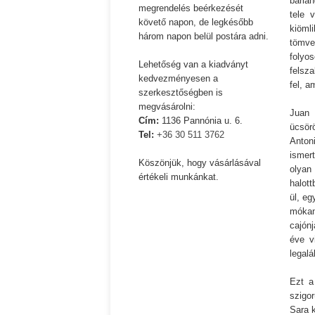
barlan
megrendelés beérkezését
tele 
Ispány Marietta: Szavak a fényből
Káplán Géza: Erotikai ka
követő napon, de legkésőbb
kiöml
három napon belül postára adni.
tömve
folyo
Lehetőség van a kiadványt
felsza
kedvezményesen a
fel, a
szerkesztőségben is
megvásárolni:
Juan 
Cím:
1136 Pannónia u. 6.
ücsör
Tel:
+36 30 511 3762
Antoni
ismer
Köszönjük, hogy vásárlásával
olyan
értékeli munkánkat.
halott
ül, eg
mókam
cajón
éve v
legalá
Ezt a
szigo
Sara k