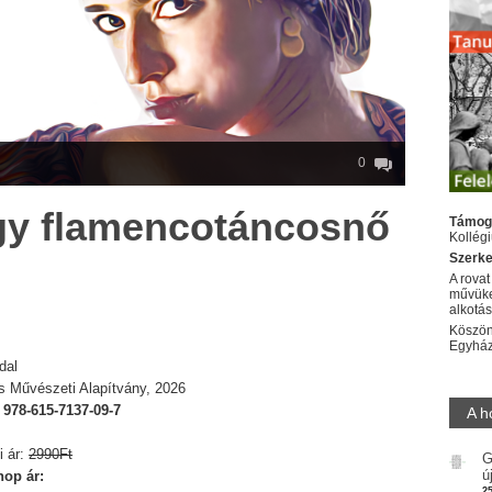
0
gy flamencotáncosnő
Támog
Kollég
Szerke
A rovat
művüke
alkotá
a
Köszön
Egyhá
dal
s Művészeti Alapítvány, 2026
:
978-615-7137-09-7
A h
i ár:
2990Ft
G
ú
op ár:
2