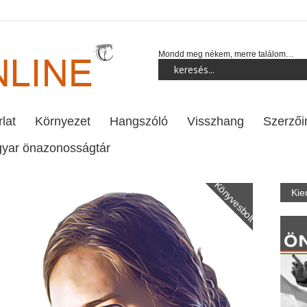
Mondd meg nékem, merre találom…
lat
Környezet
Hangszóló
Visszhang
Szerzői
yar önazonosságtár
Könyvesbolt
Kie