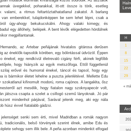
gban mulatók illuminált kívánságai között sodródik. Az asztalok
Bevezetés a bául ösvénybe (Fordította:
Halm
vannak üvegekkel, poharakkal, itt-ott össze is törik, esetleg
Rideg Zsófia)
Leve
lauz
ik valami, a ritmus feltartóztathatatlanul zakatol. A barlang
 van emberekkel, tulajdonképpen be sem lehet lépni, csak a
sóról úgy-ahogy bekukucskálni. Ahogy valaki kimegy, és
badul egy állóhely, belépek. A bent lévők elégedetten hördülnek
mikor megpillantanak.
H
1
Hernando, az Artebar peñájának hivatalos gitárosa derűsen
ög az éneklők-tapsolók körében, egy bólintással üdvözöl. Éppen
8
o énekel, egy rendkívül életrevaló cigány férfi, akinek legfőbb
15
tetőjele, hogy hiányzik az egyik metszőfoga. Ettől függetlenül
22
 szilaj erővel és humorral énekel, táncol és tapsol, hogy egy
29
ba is bármikor életet lehelne a puszta jelenlétével. Mellette Edu
y szokatlanul kifinomult modorú, roma cajónos. A langaléta, ősz
« má
esterről azt mesélik, hogy fiatalon nagy szoknyapecér volt,
ján játszva csapta a szelet a csillogó szemű lányoknak. Jó pár
iszont mindenhol párjával, Sarával jelenik meg, aki egy nála
bb húsz évvel fiatalabb gádzsi.
Arc
 jelenséget senki sem érti, mivel Madridban a romák nagyon
202
rú, tradicionális, belső törvények szerint élnek, amibe Edu és
éplete sehogy sem illik bele. A peña azonban mindenkit elfogad
202