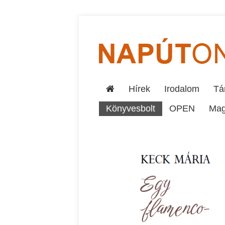
Hírek
Irodalom
Tár
Könyvesbolt
OPEN
Mag