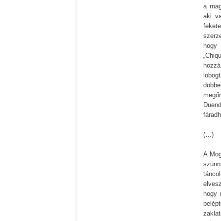
a mag
aki v
feket
szerz
hogy 
„Chiq
hozzá
lobogt
döbben
megőri
Duend
fáradh
(…)
A Mog
szünn
tánco
elves
hogy 
belép
zakla