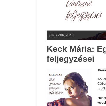
június 24th, 2026 |
Keck Mária: E
feljegyzései
Próz
127 ol
Cédru
ISBN
eredet
websh