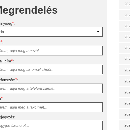
202
egrendelés
202
nnyiség
*
:
202
202
*
v
:
202
202
*
il cím
:
202
*
efonszám
:
20
20
*
m
:
202
202
jegyzés:
202