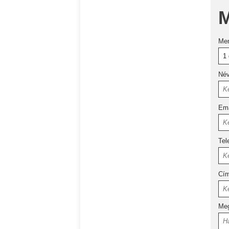
M
Me
Né
Ema
Tel
Cí
Meg