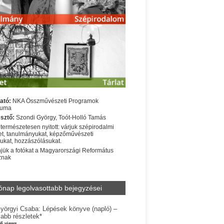
ató:
NKA Összművészeti Programok
iuma
sztő:
Szondi György, Toót-Holló Tamás
 természetesen nyitott: várjuk szépirodalmi
t, tanulmányukat, képzőművészeti
sukat, hozzászólásukat.
jük a fotókat a Magyarországi Református
znak
ónap legolvasottabb bejegyzései
yörgyi Csaba: Lépések könyve (napló) –
jabb részletek*
56 views