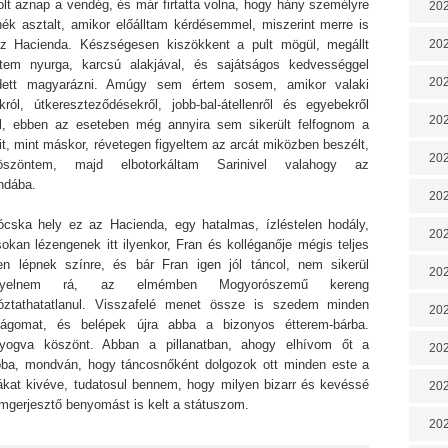
olt aznap a vendég, és már firtatta volna, hogy hány személyre
202
lnék asztalt, amikor előálltam kérdésemmel, miszerint merre is
z Hacienda. Készségesen kiszökkent a pult mögül, megállt
202
ttem nyurga, karcsú alakjával, és sajátságos kedvességgel
202
dett magyarázni. Amúgy sem értem sosem, amikor valaki
akról, útkereszteződésekről, jobb-bal-átellenről és egyebekről
202
l, ebben az eseteben még annyira sem sikerült felfognom a
t, mint máskor, révetegen figyeltem az arcát miközben beszélt,
202
öszöntem, majd elbotorkáltam Sarinivel valahogy az
ndába.
202
ócska hely ez az Hacienda, egy hatalmas, ízléstelen hodály,
202
okan lézengenek itt ilyenkor, Fran és kolléganője mégis teljes
en lépnek színre, és bár Fran igen jól táncol, nem sikerül
20
igyelnem rá, az elmémben Mogyorószemű kereng
rtóztathatatlanul. Visszafelé menet össze is szedem minden
20
ságomat, és belépek újra abba a bizonyos étterem-bárba.
yogva köszönt. Abban a pillanatban, ahogy elhívom őt a
202
jóba, mondván, hogy táncosnőként dolgozok ott minden este a
ákat kivéve, tudatosul bennem, hogy milyen bizarr és kevéssé
202
omgerjesztő benyomást is kelt a státuszom.
202