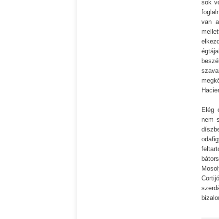
sok v
fogla
van a
melle
elkez
égtáj
beszé
szavai
megk
Hacie
Elég 
nem s
díszb
odaf
felta
bátor
Mosol
Corti
szerd
bizal