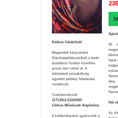
23
M
Ajánl
Kedves Vásárlónk!
Mi t
megma
Megrendelt könyveinket
kilom
(folyóiratpéldányainkat) a banki
fiatal
átutalásos fizetést követően
kódja
postai úton veheti át. A
művés
feltüntetett postaköltség
flame
egyetlen példány feladására
lány,
vonatkozik.
megp
flame
Számlaszámunk:
11713012-21181665
Két r
Cédrus Művészeti Alapítvány
Az Ar
A küldeményeket igyekszünk a