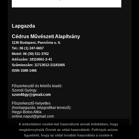
Lapgazda
Cédrus Művészeti Alapítvány
1136 Budapest, Pannónia u. 6.
Tel.: 06 (1) 247-6657
Mobil: 06 (30) 511-3762
Adószám: 18110661-2-41
Számlaszám: 11713012-21181665
ISSN 1588-1466
Főszerkesztő és felelős kiadó:
Szondi György
szon46gy@gmail.com
Főszerkesztő-helyettes
(honlapgazda, képgrafikai tervező):
Hegyi-Botos Attila
online.naput@gmail.com
A weboldalon cookie-kat használunk annak érdekében, hogy
megkönnyítsük Önnek az oldal használatát. Felhívjuk szíves
Minden jog fenntartva. © 2016 Napút Online
figyelmét, hogy az oldal további használata a cookie-k