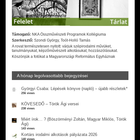
Támogató:
NKA Összművészeti Programok Kollégiuma
Szerkesztő:
Szondi György, Toót-Holló Tamás
A rovat természetesen nyitott: várjuk szépirodalmi művüket,
tanulmányukat, képzőművészeti alkotásukat, hozzászólásukat.
Köszönjük a fotókat a Magyarországi Református Egyháznak
A hónap legolvasottabb bejegyzései
Györgyi Csaba: Lépések könyve (napló) – újabb részletek*
256 views
KÖVESEDŐ – Török Ági versei
238 views
Miért írok… ? (Böszörményi Zoltán, Magyar Miklós, Török
Ági)
143 views
Kortárs irodalmi alkotások pályázata 2026
140 views