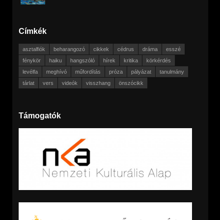
Címkék
asztalfiók
beharangozó
cikkek
cédrus
dráma
esszé
fénykör
haiku
hangszóló
hírek
kritika
körkérdés
levélfa
meghívó
műfordítás
próza
pályázat
tanulmány
tárlat
vers
videók
visszhang
önszócikk
Támogatók