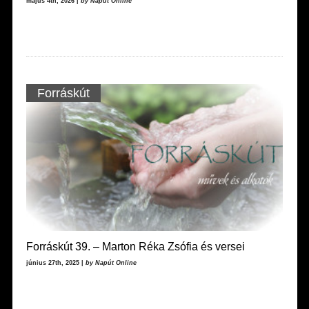
május 4th, 2026 |
by Napút Online
Forráskút
Forráskút 39. – Marton Réka Zsófia és versei
június 27th, 2025 |
by Napút Online