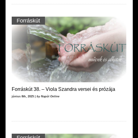
Forráskút
Forráskút 38. – Viola Szandra versei és prózája
június 8th, 2025 |
by Napút Online
Forráskút