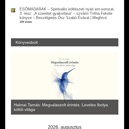
ESŐMADARAK – Spirituális költészeti nyári est-sorozat,
3. rész: „A szeretet gyakorlása” – szvámí Tírtha Fekete
könyve – Beszélgetés Ősz Szabó Évával | Meghívó
139 views
Könyvesbolt
a
Halmai Tamás: Megválaszolt érintés. Leveles Ibolya
Laka
költői világa
2026. augusztus