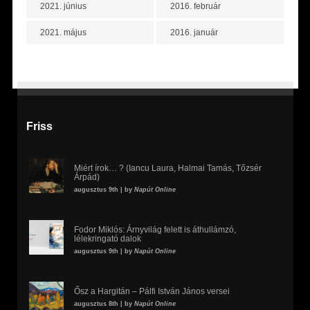
2021. június
2016. február
2021. május
2016. január
Friss
Miért írok… ? (Iancu Laura, Halmai Tamás, Tőzsér
Árpád)
augusztus 9th | by
Napút Online
Fodor Miklós: Árnyvilág felett is áthullámzó,
lélekringató dalok
augusztus 9th | by
Napút Online
Ősz a Hargitán – Pálfi István János versei
augusztus 8th | by
Napút Online