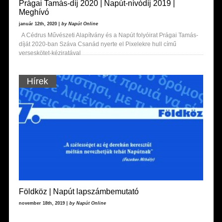
Prágai Tamás-díj 2020 | Napút-nívódíj 2019 |
Meghívó
január 12th, 2020 |
by Napút Online
A Cédrus Művészeti Alapítvány és a Napút folyóirat Prágai Tamás-
díját 2020-ban Száva Csanád nyerte el Pixelekre hull című
verseskötet-kéziratával
Hírek
Földköz | Napút lapszámbemutató
november 18th, 2019 |
by Napút Online