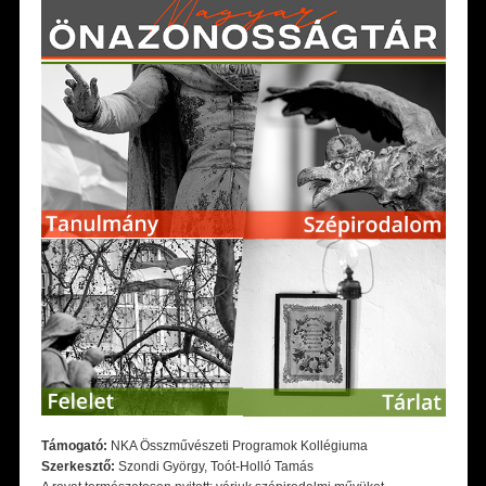
Támogató:
NKA Összművészeti Programok Kollégiuma
Szerkesztő:
Szondi György, Toót-Holló Tamás