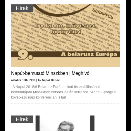
Hírek
Napút-bemutató Minszkben | Meghívó
október 19th, 2019 |
by Napút Online
A Napút 2018/9 Belarusz Európa című összeállításának
bemutatójára Minszkben október 23-án kerül sor. Szondi György a
következő napi konferencián is tart
Hírek