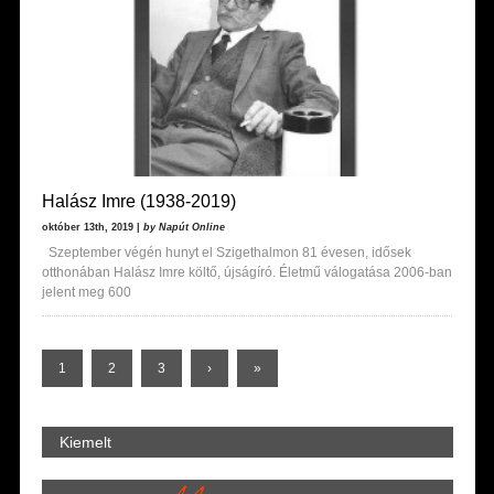
Halász Imre (1938-2019)
október 13th, 2019 |
by Napút Online
Szeptember végén hunyt el Szigethalmon 81 évesen, idősek
otthonában Halász Imre költő, újságíró. Életmű válogatása 2006-ban
jelent meg 600
1
2
3
›
»
Kiemelt