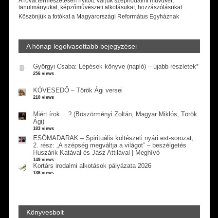
A rovat természetesen nyitott: várjuk szépirodalmi művüket,
tanulmányukat, képzőművészeti alkotásukat, hozzászólásukat.
Köszönjük a fotókat a Magyarországi Református Egyháznak
A hónap legolvasottabb bejegyzései
Györgyi Csaba: Lépések könyve (napló) – újabb részletek*
256 views
KÖVESEDŐ – Török Ági versei
210 views
Miért írok… ? (Böszörményi Zoltán, Magyar Miklós, Török
Ági)
183 views
ESŐMADARAK – Spirituális költészeti nyári est-sorozat,
2. rész: „A szépség megváltja a világot” – beszélgetés
Huszárik Katával és Jász Attilával | Meghívó
149 views
Kortárs irodalmi alkotások pályázata 2026
136 views
Könyvesbolt