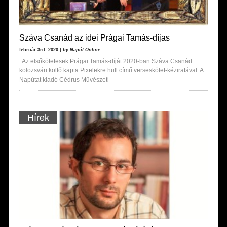
Száva Csanád az idei Prágai Tamás-díjas
február 3rd, 2020 |
by Napút Online
Az elsőkötetesek Prágai Tamás-díját 2020-ban Száva Csanád
kolozsvári költő kapta Pixelekre hull című verseskötet-kéziratával. A
Napútat kiadó Cédrus Művészeti
Hírek