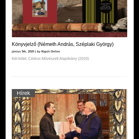
Könyvjelző (Németh András, Széplaki György)
június 5th, 2020 |
by Napút Online
Két kötet, Cédrus Művészeti Alapítvány (2020)
Hírek