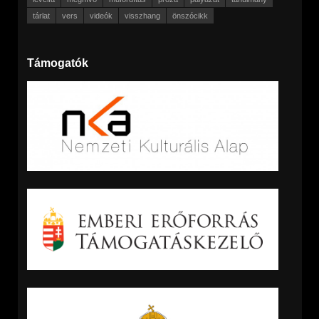
tárlat
vers
videók
visszhang
önszócikk
Támogatók