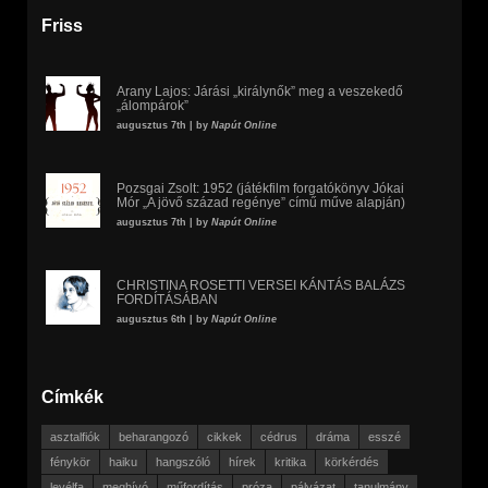
Friss
Arany Lajos: Járási „királynők” meg a veszekedő
„álompárok”
augusztus 7th | by
Napút Online
Pozsgai Zsolt: 1952 (játékfilm forgatókönyv Jókai
Mór „A jövő század regénye” című műve alapján)
augusztus 7th | by
Napút Online
CHRISTINA ROSETTI VERSEI KÁNTÁS BALÁZS
FORDÍTÁSÁBAN
augusztus 6th | by
Napút Online
Címkék
asztalfiók
beharangozó
cikkek
cédrus
dráma
esszé
fénykör
haiku
hangszóló
hírek
kritika
körkérdés
levélfa
meghívó
műfordítás
próza
pályázat
tanulmány