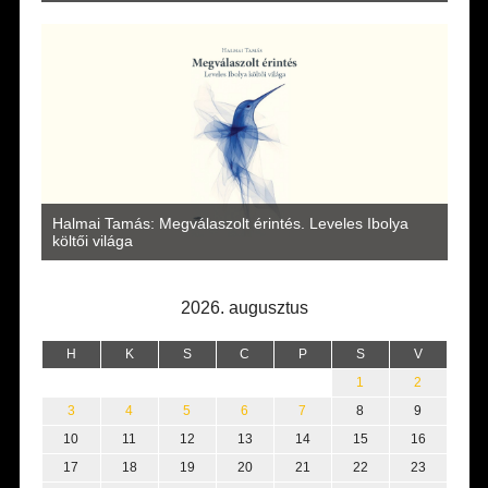
a
Halmai Tamás: Megválaszolt érintés. Leveles Ibolya
Laka
költői világa
2026. augusztus
H
K
S
C
P
S
V
1
2
3
4
5
6
7
8
9
10
11
12
13
14
15
16
17
18
19
20
21
22
23