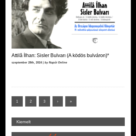
Attilâ İlhan: Sisler Bulvarı (A ködös bulváron)*
szeptember 28th, 2024 |
by Napút Online
1
2
3
›
»
Kiemelt