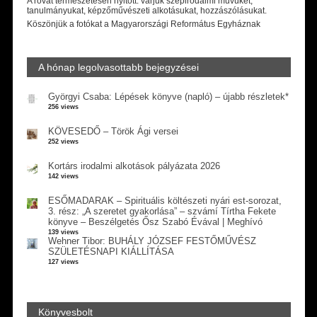
A rovat természetesen nyitott: várjuk szépirodalmi művüket,
tanulmányukat, képzőművészeti alkotásukat, hozzászólásukat.
Köszönjük a fotókat a Magyarországi Református Egyháznak
A hónap legolvasottabb bejegyzései
Györgyi Csaba: Lépések könyve (napló) – újabb részletek*
256 views
KÖVESEDŐ – Török Ági versei
252 views
Kortárs irodalmi alkotások pályázata 2026
142 views
ESŐMADARAK – Spirituális költészeti nyári est-sorozat,
3. rész: „A szeretet gyakorlása” – szvámí Tírtha Fekete
könyve – Beszélgetés Ősz Szabó Évával | Meghívó
139 views
Wehner Tibor: BUHÁLY JÓZSEF FESTŐMŰVÉSZ
SZÜLETÉSNAPI KIÁLLÍTÁSA
127 views
Könyvesbolt