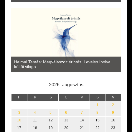
a
Halmai Tamás: Megválaszolt érintés. Leveles Ibolya
Laka
költői világa
2026. augusztus
H
K
S
C
P
S
V
1
2
3
4
5
6
7
8
9
10
11
12
13
14
15
16
17
18
19
20
21
22
23