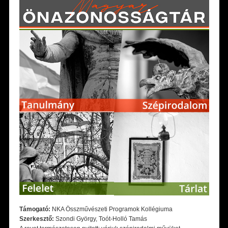
Támogató:
NKA Összművészeti Programok Kollégiuma
Szerkesztő:
Szondi György, Toót-Holló Tamás