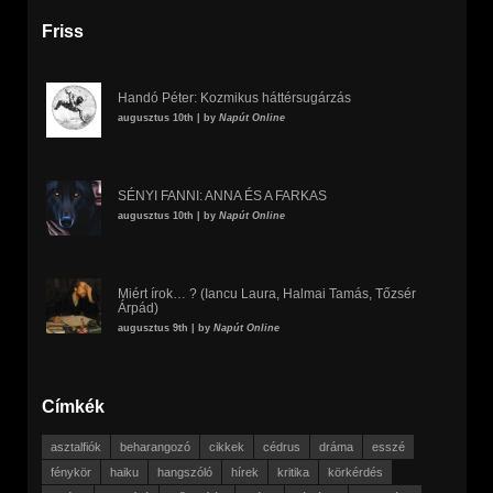
Friss
Handó Péter: Kozmikus háttérsugárzás
augusztus 10th | by
Napút Online
SÉNYI FANNI: ANNA ÉS A FARKAS
augusztus 10th | by
Napút Online
Miért írok… ? (Iancu Laura, Halmai Tamás, Tőzsér
Árpád)
augusztus 9th | by
Napút Online
Címkék
asztalfiók
beharangozó
cikkek
cédrus
dráma
esszé
fénykör
haiku
hangszóló
hírek
kritika
körkérdés