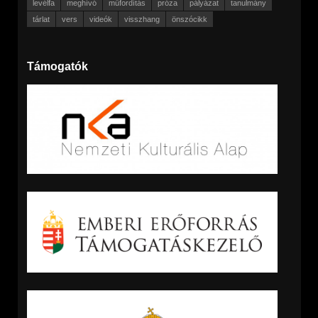
levélfa
meghívó
műfordítás
próza
pályázat
tanulmány
tárlat
vers
videók
visszhang
önszócikk
Támogatók