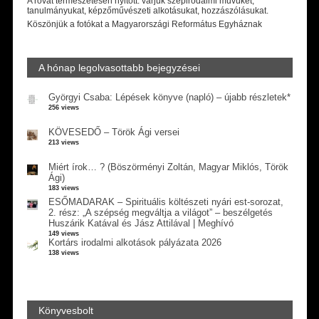
A rovat természetesen nyitott: várjuk szépirodalmi művüket,
tanulmányukat, képzőművészeti alkotásukat, hozzászólásukat.
Köszönjük a fotókat a Magyarországi Református Egyháznak
A hónap legolvasottabb bejegyzései
Györgyi Csaba: Lépések könyve (napló) – újabb részletek*
256 views
KÖVESEDŐ – Török Ági versei
213 views
Miért írok… ? (Böszörményi Zoltán, Magyar Miklós, Török
Ági)
183 views
ESŐMADARAK – Spirituális költészeti nyári est-sorozat,
2. rész: „A szépség megváltja a világot” – beszélgetés
Huszárik Katával és Jász Attilával | Meghívó
149 views
Kortárs irodalmi alkotások pályázata 2026
138 views
Könyvesbolt