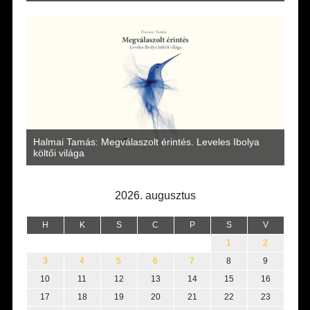
a
Halmai Tamás: Megválaszolt érintés. Leveles Ibolya
Laka
költői világa
2026. augusztus
H
K
S
C
P
S
V
1
2
3
4
5
6
7
8
9
10
11
12
13
14
15
16
17
18
19
20
21
22
23