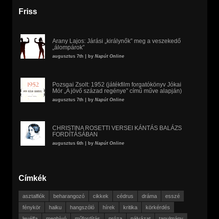
Friss
Arany Lajos: Járási „királynők” meg a veszekedő
„álompárok”
augusztus 7th | by
Napút Online
Pozsgai Zsolt: 1952 (játékfilm forgatókönyv Jókai
Mór „A jövő század regénye” című műve alapján)
augusztus 7th | by
Napút Online
CHRISTINA ROSETTI VERSEI KÁNTÁS BALÁZS
FORDÍTÁSÁBAN
augusztus 6th | by
Napút Online
Címkék
asztalfiók
beharangozó
cikkek
cédrus
dráma
esszé
fénykör
haiku
hangszóló
hírek
kritika
körkérdés
levélfa
meghívó
műfordítás
próza
pályázat
tanulmány