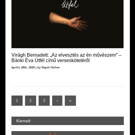
Virágh Bernadett: „Az elvesztés az én művészem” –
Bánki Éva Útfél című verseskötetéről
április 28th, 2026 |
by Napút Online
1
2
3
›
»
Kiemelt