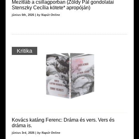
Mezítláb a csillagporban (Zöldy Pál gondolatai
Stenszky Cecília kötete* apropóján)
június 6th, 2026 |
by Napút Online
Kritika
Kovács katáng Ferenc: Dráma és vers. Vers és
dráma is.
június 3rd, 2026 |
by Napút Online