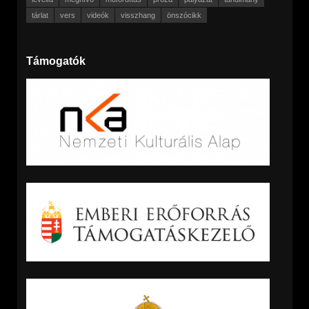
tárlat
vers
videók
visszhang
önszócikk
Támogatók