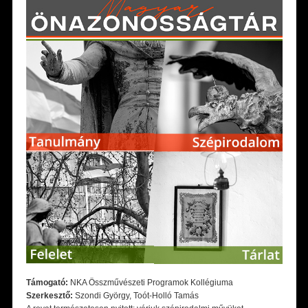
Támogató:
NKA Összművészeti Programok Kollégiuma
Szerkesztő:
Szondi György, Toót-Holló Tamás