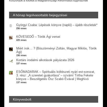
Köszönjük a fotókat a Magyarországi Református Egyháznak
A hónap legolvasottabb bejegyzései
Györgyi Csaba: Lépések könyve (napló) – újabb részletek*
256 views
KÖVESEDŐ – Török Ági versei
225 views
Miért írok… ? (Böszörményi Zoltán, Magyar Miklós, Török
Ági)
156 views
Kortárs irodalmi alkotások pályázata 2026
137 views
ESŐMADARAK – Spirituális költészeti nyári est-sorozat,
3. rész: „A szeretet gyakorlása” – szvámí Tírtha Fekete
könyve – Beszélgetés Ősz Szabó Évával | Meghívó
137 views
Könyvesbolt