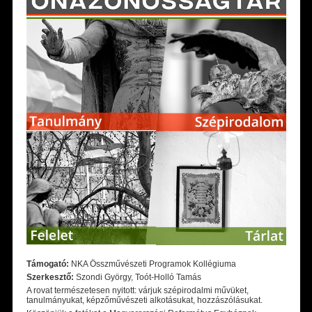
Támogató:
NKA Összművészeti Programok Kollégiuma
Szerkesztő:
Szondi György, Toót-Holló Tamás
A rovat természetesen nyitott: várjuk szépirodalmi művüket,
tanulmányukat, képzőművészeti alkotásukat, hozzászólásukat.