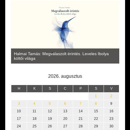
a
Halmai Tamás: Megválaszolt érintés. Leveles Ibolya
Laka
költői világa
2026. augusztus
H
K
S
C
P
S
V
1
2
3
4
5
6
7
8
9
10
11
12
13
14
15
16
17
18
19
20
21
22
23
24
25
26
27
28
29
30