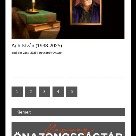
Ágh István (1938-2025)
október 21st, 2025 |
by Napút Online
1
2
3
4
5
Kiemelt