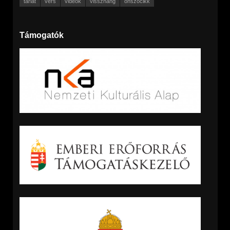
tárlat
vers
videók
visszhang
önszócikk
Támogatók