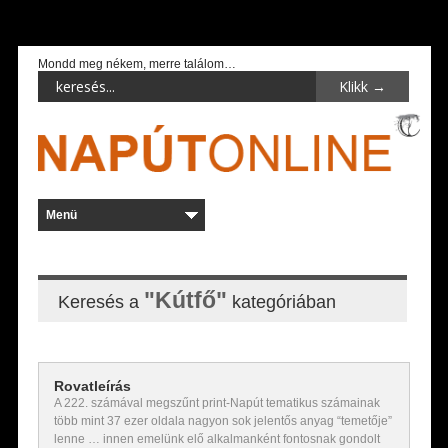
Mondd meg nékem, merre találom…
"Kútfő"
Keresés a
kategóriában
Rovatleírás
A 222. számával megszűnt print-Napút tematikus számainak
több mint 37 ezer oldala nagyon sok jelentős anyag “temetője”
lenne … innen emelünk elő alkalmanként fontosnak gondolt