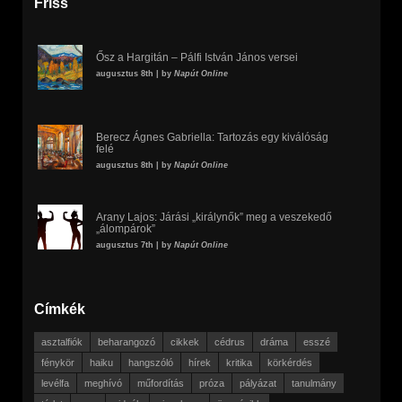
Friss
Ősz a Hargitán – Pálfi István János versei
augusztus 8th | by
Napút Online
Berecz Ágnes Gabriella: Tartozás egy kiválóság
felé
augusztus 8th | by
Napút Online
Arany Lajos: Járási „királynők” meg a veszekedő
„álompárok”
augusztus 7th | by
Napút Online
Címkék
asztalfiók
beharangozó
cikkek
cédrus
dráma
esszé
fénykör
haiku
hangszóló
hírek
kritika
körkérdés
levélfa
meghívó
műfordítás
próza
pályázat
tanulmány