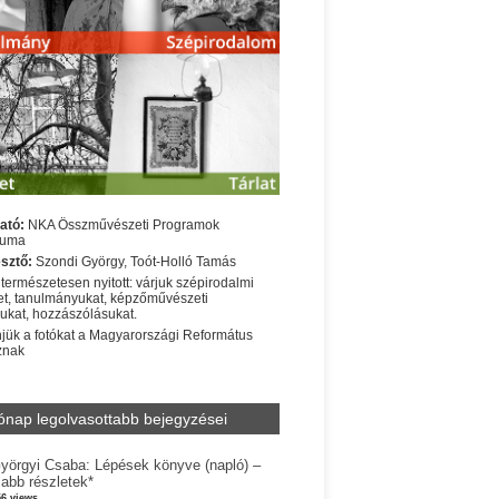
ató:
NKA Összművészeti Programok
iuma
sztő:
Szondi György, Toót-Holló Tamás
 természetesen nyitott: várjuk szépirodalmi
t, tanulmányukat, képzőművészeti
sukat, hozzászólásukat.
jük a fotókat a Magyarországi Református
znak
ónap legolvasottabb bejegyzései
yörgyi Csaba: Lépések könyve (napló) –
jabb részletek*
56 views