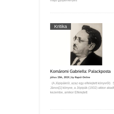
majd gyűjteményes
Kritika
Komáromi Gabriella: Palackposta
július 15th, 2019 |
by Napút Online
(A Jópipákról, azaz egy elfelejtett könyvről) 
János[1] könyve, a Jópipák (1932) akkor akadt
kezembe, amikor Elfelejtett