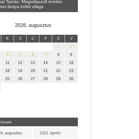
Lakatos Fleisz Katalin: Vasár
ai Tamás: Megválaszolt érintés.
Sárszegen
les Ibolya költői világa
2026. augusztus
K
S
C
P
S
V
1
2
4
5
6
7
8
9
11
12
13
14
15
16
18
19
20
21
22
23
25
26
27
28
29
30
hívum
6. augusztus
2021. április