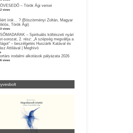
ÖVESEDŐ – Török Ági versei
12 views
iért írok… ? (Böszörményi Zoltán, Magyar
iklós, Török Ági)
83 views
SŐMADARAK – Spirituális költészeti nyári
st-sorozat, 2. rész: „A szépség megváltja a
ilágot” – beszélgetés Huszárik Katával és
ász Attilával | Meghívó
s
ortárs irodalmi alkotások pályázata 2026
36 views
yvesbolt