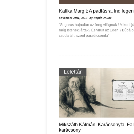
Ispány Marietta: Szavak a fényből
Káplán Géza: Erotikai ka
Kaffka Margit: A padlásra, Ind lege
november 25th, 2021 |
by Napút Online
"Sugaras hajnalán az öreg világnak / Mikor ifj
még istenek jártak / És virult az Éden, / Bűbájo
csoda állt, szent paradicsomfa"
Lelettár
Mikszáth Kálmán: Karácsonyfa, Fal
karácsony