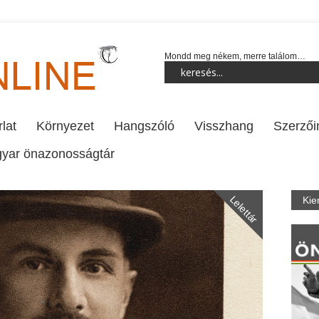
Mondd meg nékem, merre találom…
lat
Környezet
Hangszóló
Visszhang
Szerzői
yar önazonosságtár
Lelettár
Kie