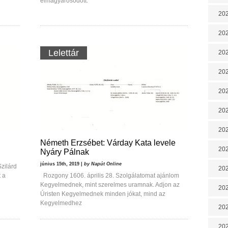
elmagyarosodott.
202
202
Lelettár
202
202
202
202
202
Németh Erzsébet: Várday Kata levele
20
Nyáry Pálnak
június 15th, 2019 |
by Napút Online
Szilárd
20
 a
Rozgony 1606. április 28. Szolgálatomat ajánlom
Kegyelmednek, mint szerelmes uramnak. Adjon az
202
Úristen Kegyelmednek minden jókat, mind az
Kegyelmedhez
202
202