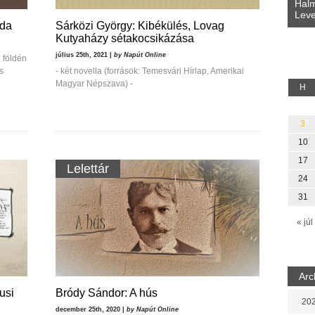
Bevezetés a bául ösvénybe (Fordította:
Halm
Rideg Zsófia)
Leve
lauz
nda
Sárközi György: Kibékülés, Lovag
Kutyaházy sétakocsikázása
július 25th, 2021 |
by Napút Online
ú földén
s
- két novella (források: Temesvári Hírlap, Amerikai
Magyar Népszava) -
H
3
10
17
Lelettár
24
31
« júl
Arc
usi
Bródy Sándor: A hús
202
december 25th, 2020 |
by Napút Online