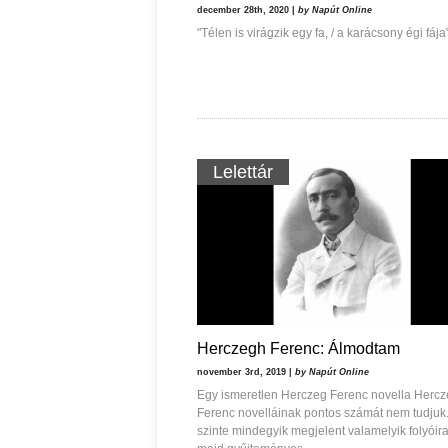
december 28th, 2020 |
by Napút Online
"Télen is virágzik egy fa, / a karácsony égi fája
Lelettár
Herczegh Ferenc: Álmodtam
november 3rd, 2019 |
by Napút Online
Egy ismeretlen Herczeg Ferenc novella Herc
Ferenc novelláinak pontos számát nem tudjuk
szinte mindegyik megjelent valamelyik folyóir