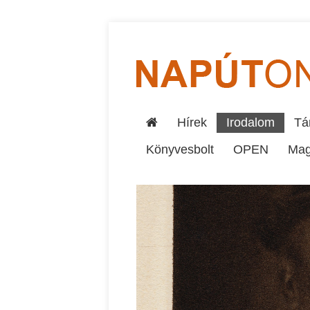
Hírek
Irodalom
Tár
Könyvesbolt
OPEN
Mag