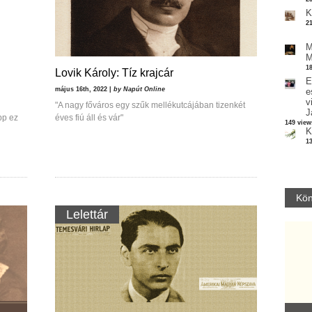
K
2
M
M
1
Lovik Károly: Tíz krajcár
E
május 16th, 2022 |
by Napút Online
e
v
"A nagy főváros egy szűk mellékutcájában tizenkét
J
pp ez
éves fiú áll és vár"
149 view
K
1
Kön
Lelettár
Parvathy Baul: A NAGY LELKEK DALAI.