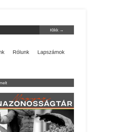
nk
Rólunk
Lapszámok
melt