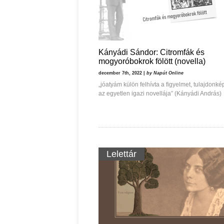
Kányádi Sándor: Citromfák és
mogyoróbokrok fölött (novella)
december 7th, 2022 |
by Napút Online
„jóatyám külön felhívta a figyelmet, tulajdonké
az egyetlen igazi novellája” (Kányádi András)
Lelettár