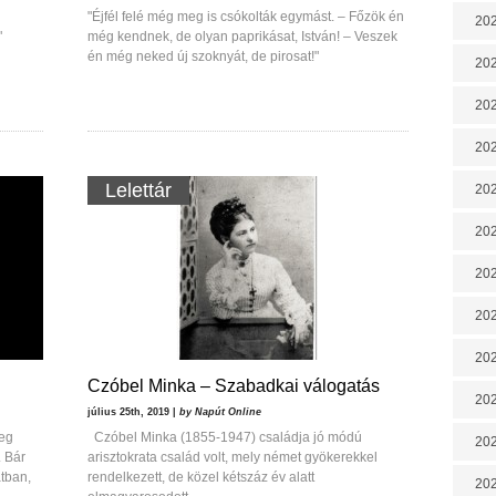
"Éjfél felé még meg is csókolták egymást. ‒ Főzök én
202
"
még kendnek, de olyan paprikásat, István! ‒ Veszek
én még neked új szoknyát, de pirosat!"
202
202
202
Lelettár
202
202
202
20
20
Czóbel Minka – Szabadkai válogatás
202
július 25th, 2019 |
by Napút Online
zeg
Czóbel Minka (1855-1947) családja jó módú
202
. Bár
arisztokrata család volt, mely német gyökerekkel
atban,
rendelkezett, de közel kétszáz év alatt
202