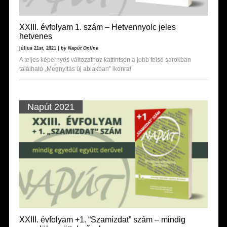
XXIII. évfolyam 1. szám – Hetvennyolc jeles
hetvenes
július 21st, 2021 |
by Napút Online
A teljes képernyős változathoz kattintson a jobb felső sarokban
található „Megnyitás új ablakban” ikonra!
Napút 2021
XXIII. évfolyam +1. “Szamizdat” szám – mindig