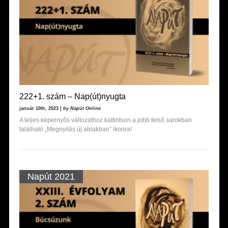
222+1. szám – Nap(út)nyugta
január 10th, 2023 |
by Napút Online
A teljes képernyős változathoz kattintson a jobb felső sarokban
található „Megnyitás új ablakban” ikonra!
Napút 2021