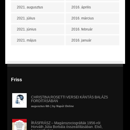
2021. augusztus
2016. április
2021. július
2016. március
2021. június
2016. február
2021. május
2016. január
Friss
CHRISTINA ROSETTI VERSEI KÁNTÁS BALÁZS
FORDÍTÁSÁBAN
augusztus 6th | by
Napút Online
ÍRÁSFRÁSZ – Magánszociográfiák 1956-ról
Horváth Júlia Borbála összeállításában. Első,