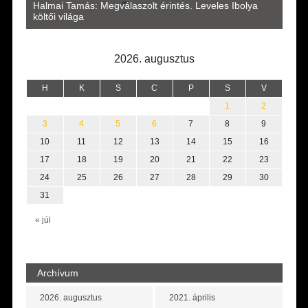
a
Halmai Tamás: Megválaszolt érintés. Leveles Ibolya
Laka
költői világa
2026. augusztus
H
K
S
C
P
S
V
1
2
3
4
5
6
7
8
9
10
11
12
13
14
15
16
17
18
19
20
21
22
23
24
25
26
27
28
29
30
31
« júl
Archívum
2026. augusztus
2021. április