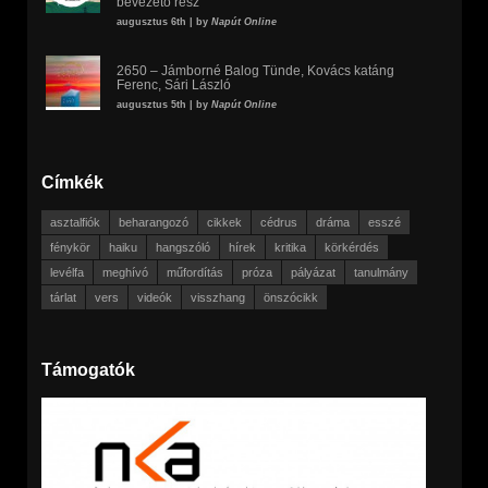
bevezető rész
augusztus 6th | by
Napút Online
2650 – Jámborné Balog Tünde, Kovács katáng
Ferenc, Sári László
augusztus 5th | by
Napút Online
Címkék
asztalfiók
beharangozó
cikkek
cédrus
dráma
esszé
fénykör
haiku
hangszóló
hírek
kritika
körkérdés
levélfa
meghívó
műfordítás
próza
pályázat
tanulmány
tárlat
vers
videók
visszhang
önszócikk
Támogatók