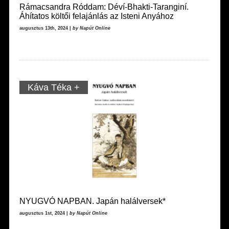
Rámacsandra Róddam: Déví-Bhakti-Taranginí.
Áhítatos költői felajánlás az Isteni Anyához
augusztus 13th, 2024 |
by Napút Online
Káva Téka +
NYUGVÓ NAPBAN. Japán halálversek*
augusztus 1st, 2024 |
by Napút Online