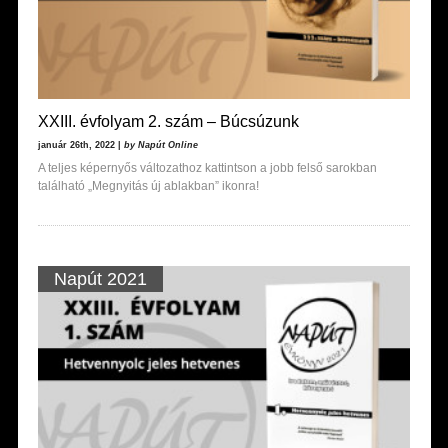
XXIII. évfolyam 2. szám – Búcsúzunk
január 26th, 2022 |
by Napút Online
A teljes képernyős változathoz kattintson a jobb felső sarokban
található „Megnyitás új ablakban” ikonra!
Napút 2021