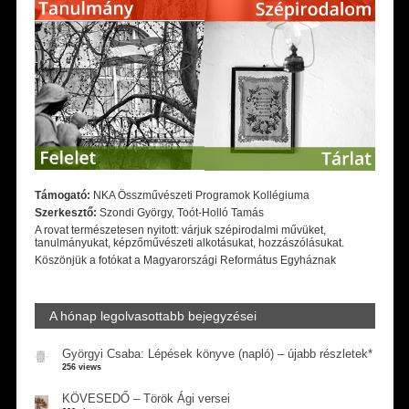
Támogató:
NKA Összművészeti Programok Kollégiuma
Szerkesztő:
Szondi György, Toót-Holló Tamás
A rovat természetesen nyitott: várjuk szépirodalmi művüket,
tanulmányukat, képzőművészeti alkotásukat, hozzászólásukat.
Köszönjük a fotókat a Magyarországi Református Egyháznak
A hónap legolvasottabb bejegyzései
Györgyi Csaba: Lépések könyve (napló) – újabb részletek*
256 views
KÖVESEDŐ – Török Ági versei