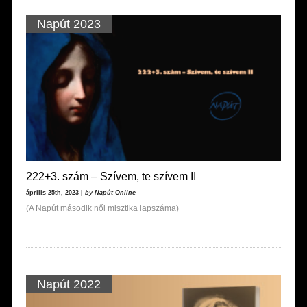
Napút 2023
222+3. szám – Szívem, te szívem II
április 25th, 2023 |
by Napút Online
(A Napút második női misztika lapszáma)
Napút 2022