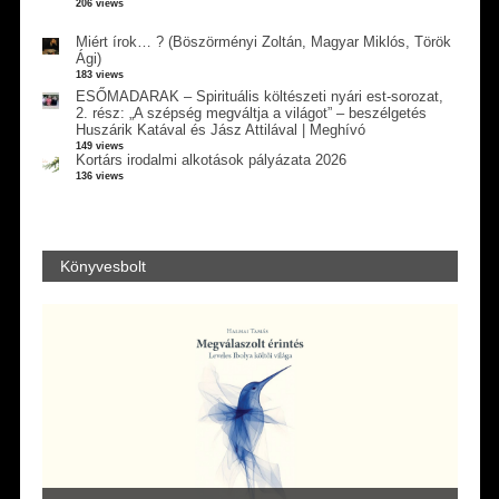
206 views
Miért írok… ? (Böszörményi Zoltán, Magyar Miklós, Török
Ági)
183 views
ESŐMADARAK – Spirituális költészeti nyári est-sorozat,
2. rész: „A szépség megváltja a világot” – beszélgetés
Huszárik Katával és Jász Attilával | Meghívó
149 views
Kortárs irodalmi alkotások pályázata 2026
136 views
Könyvesbolt