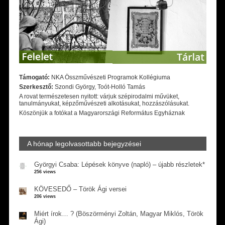
Támogató:
NKA Összművészeti Programok Kollégiuma
Szerkesztő:
Szondi György, Toót-Holló Tamás
A rovat természetesen nyitott: várjuk szépirodalmi művüket,
tanulmányukat, képzőművészeti alkotásukat, hozzászólásukat.
Köszönjük a fotókat a Magyarországi Református Egyháznak
A hónap legolvasottabb bejegyzései
Györgyi Csaba: Lépések könyve (napló) – újabb részletek*
256 views
KÖVESEDŐ – Török Ági versei
206 views
Miért írok… ? (Böszörményi Zoltán, Magyar Miklós, Török
Ági)