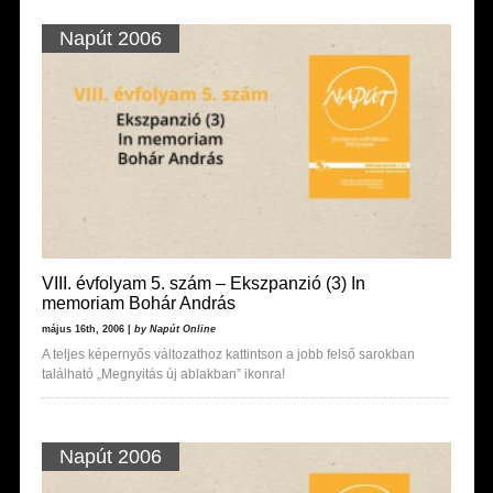
Napút 2006
VIII. évfolyam 5. szám – Ekszpanzió (3) In
memoriam Bohár András
május 16th, 2006 |
by Napút Online
A teljes képernyős változathoz kattintson a jobb felső sarokban
található „Megnyitás új ablakban” ikonra!
Napút 2006