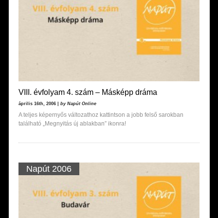
VIII. évfolyam 4. szám – Másképp dráma
április 16th, 2006 |
by Napút Online
A teljes képernyős változathoz kattintson a jobb felső sarokban
található „Megnyitás új ablakban” ikonra!
Napút 2006