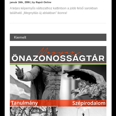
január 16th, 2006 |
by Napút Online
A teljes képernyős változathoz kattintson a jobb felső sarokban
található „Megnyitás új ablakban” ikonra!
Kiemelt