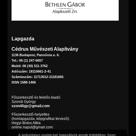
Lapgazda
Cédrus Művészeti Alapítvány
1136 Budapest, Pannónia u. 6.
Tel.: 06 (1) 247-6657
Mobil: 06 (30) 511-3762
Adószám: 18110661-2-41
Számlaszám: 11713012-21181665
ISSN 1588-1466
Főszerkesztő és felelős kiadó:
Szondi György
szon46gy@gmail.com
Főszerkesztő-helyettes
(honlapgazda, képgrafikai tervező):
Hegyi-Botos Attila
online.naput@gmail.com
A weboldalon cookie-kat használunk annak érdekében, hogy