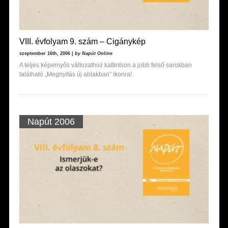
VIII. évfolyam 9. szám – Cigánykép
szeptember 16th, 2006 |
by Napút Online
A teljes képernyős változathoz kattintson a jobb felső sarokban
található „Megnyitás új ablakban” ikonra!
Napút 2006