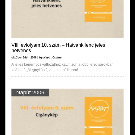
VIII. évfolyam 10. szám – Hatvankilenc jeles
hetvenes
október 16th, 2006 |
by Napút Online
A teljes képernyős változathoz kattintson a jobb felső sarokban
található „Megnyitás új ablakban” ikonra!
Napút 2006