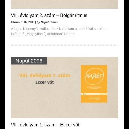
VIII. évfolyam 2. szám – Bolgár ritmus
február 16th, 2006 |
by Napút Online
A teljes képernyős változathoz kattintson a jobb felső sarokban
található „Megnyitás új ablakban” ikonra!
Napút 2006
VIII. évfolyam 1. szám – Eccer vót