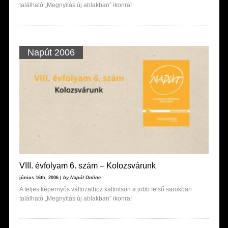
található „Megnyitás új ablakban” ikonra!
Napút 2006
VIII. évfolyam 6. szám – Kolozsvárunk
június 16th, 2006 |
by Napút Online
A teljes képernyős változathoz kattintson a jobb felső sarokban
található „Megnyitás új ablakban” ikonra!