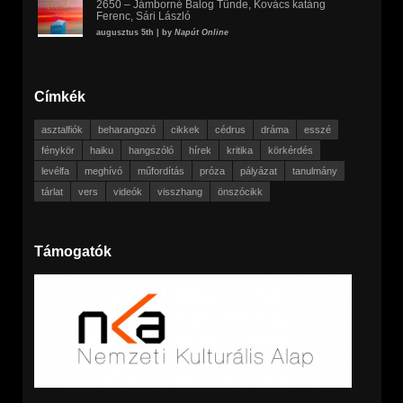
2650 – Jámborné Balog Tünde, Kovács katáng
Ferenc, Sári László
augusztus 5th | by
Napút Online
Címkék
asztalfiók
beharangozó
cikkek
cédrus
dráma
esszé
fénykör
haiku
hangszóló
hírek
kritika
körkérdés
levélfa
meghívó
műfordítás
próza
pályázat
tanulmány
tárlat
vers
videók
visszhang
önszócikk
Támogatók