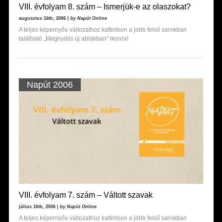
VIII. évfolyam 8. szám – Ismerjük-e az olaszokat?
augusztus 16th, 2006 |
by Napút Online
A teljes képernyős változathoz kattintson a jobb felső sarokban
található „Megnyitás új ablakban” ikonra!
Napút 2006
VIII. évfolyam 7. szám – Váltott szavak
július 16th, 2006 |
by Napút Online
A teljes képernyős változathoz kattintson a jobb felső sarokban