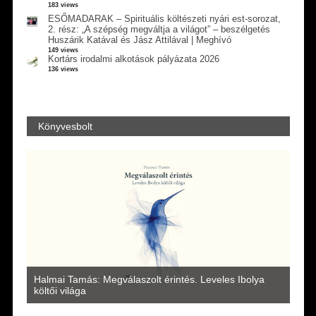
183 views
ESŐMADARAK – Spirituális költészeti nyári est-sorozat,
2. rész: „A szépség megváltja a világot” – beszélgetés
Huszárik Katával és Jász Attilával | Meghívó
149 views
Kortárs irodalmi alkotások pályázata 2026
136 views
Könyvesbolt
a
Halmai Tamás: Megválaszolt érintés. Leveles Ibolya
Laka
költői világa