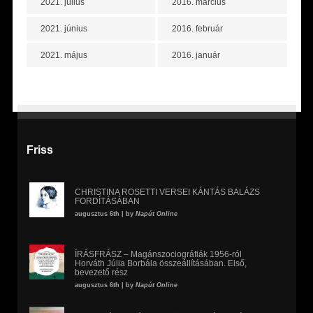
2021. július
2016. március
2021. június
2016. február
2021. május
2016. január
Friss
CHRISTINA ROSETTI VERSEI KÁNTÁS BALÁZS
FORDÍTÁSÁBAN
augusztus 6th | by
Napút Online
ÍRÁSFRÁSZ – Magánszociográfiák 1956-ról
Horváth Júlia Borbála összeállításában. Első,
bevezető rész
augusztus 6th | by
Napút Online