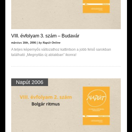
VIII. évfolyam 3. szám – Budavár
március 16th, 2006 |
by Napút Online
A teljes képernyős változathoz kattintson a jobb felső sarokban
található „Megnyitás új ablakban” ikonra!
Napút 2006