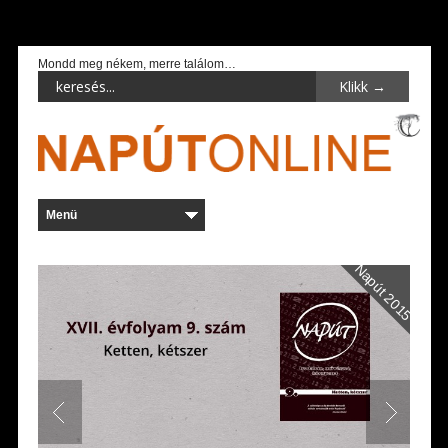
Mondd meg nékem, merre találom…
Napút 2015
Napút 2015