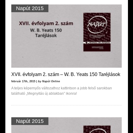
Napút 2015
XVII. évfolyam 2. szám – W. B. Yeats 150 Taréjlások
február 17th, 2015 |
by Napút Online
A teljes képernyős változathoz kattintson a jobb felső sarokban
található „Megnyitás új ablakban” ikonra!
Napút 2015