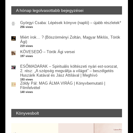
A hónap legolvasottabb bejegyzései
Györgyi Csaba: Lépések könyve (napló) – újabb részletek*
256 views
Miért írok… ? (Böszörményi Zoltán, Magyar Miklós, Török
Ági)
219 views
KÖVESEDŐ – Török Ági versei
197 views
ESŐMADARAK – Spirituális költészeti nyári est-sorozat,
2. rész: „A szépség megváltja a világot” – beszélgetés
Huszárik Katával és Jász Attilával | Meghívó
193 views
Zöldy Pál: MAG ÁLMA VIRÁG | Könyvbemutató |
Filmfelvétel
140 views
Könyvesbolt