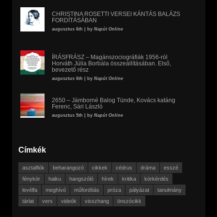
CHRISTINA ROSETTI VERSEI KÁNTÁS BALÁZS
FORDÍTÁSÁBAN
augusztus 6th | by
Napút Online
ÍRÁSFRÁSZ – Magánszociográfiák 1956-ról
Horváth Júlia Borbála összeállításában. Első,
bevezető rész
augusztus 6th | by
Napút Online
2650 – Jámborné Balog Tünde, Kovács katáng
Ferenc, Sári László
augusztus 5th | by
Napút Online
Címkék
asztalfiók
beharangozó
cikkek
cédrus
dráma
esszé
fénykör
haiku
hangszóló
hírek
kritika
körkérdés
levélfa
meghívó
műfordítás
próza
pályázat
tanulmány
tárlat
vers
videók
visszhang
önszócikk