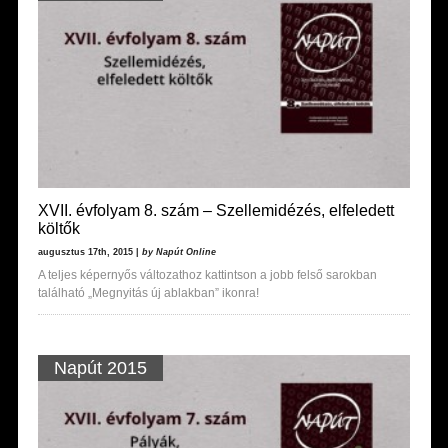
XVII. évfolyam 8. szám – Szellemidézés, elfeledett
költők
augusztus 17th, 2015 |
by Napút Online
A teljes képernyős változathoz kattintson a jobb felső sarokban
található „Megnyitás új ablakban” ikonra!
Napút 2015