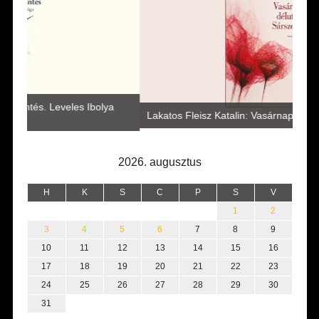
Vité
a
az i
Lakatos Fleisz Katalin: Vasárnap délután Sárszegen
erej
2026. augusztus
H
K
S
C
P
S
V
1
2
3
4
5
6
7
8
9
10
11
12
13
14
15
16
17
18
19
20
21
22
23
24
25
26
27
28
29
30
31