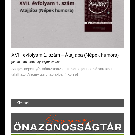
XVII. évfolyam 1. szám – Átajjába (Népek humora)
január 17th, 2015 |
by Napút Online
A teljes képernyős változathoz kattintson a jobb felső sarokban
található „Megnyitás új ablakban” ikonra!
Kiemelt