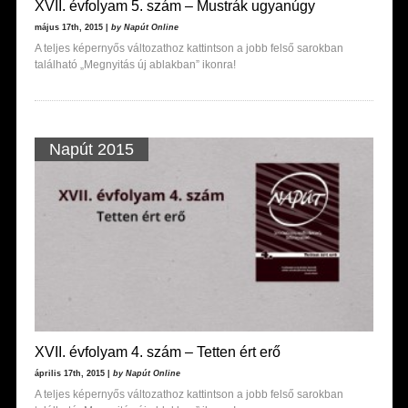
XVII. évfolyam 5. szám – Mustrák ugyanúgy
május 17th, 2015 |
by Napút Online
A teljes képernyős változathoz kattintson a jobb felső sarokban
található „Megnyitás új ablakban” ikonra!
Napút 2015
XVII. évfolyam 4. szám – Tetten ért erő
április 17th, 2015 |
by Napút Online
A teljes képernyős változathoz kattintson a jobb felső sarokban