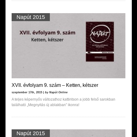
Napút 2015
XVII. évfolyam 9. szám – Ketten, kétszer
szeptember 17th, 2015 |
by Napút Online
A teljes képernyős változathoz kattintson a jobb felső sarokban
található „Megnyitás új ablakban” ikonra!
Napút 2015