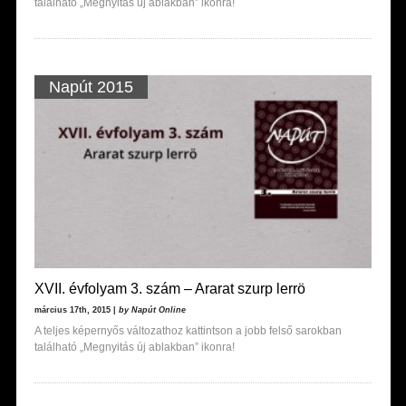
található „Megnyitás új ablakban” ikonra!
Napút 2015
XVII. évfolyam 3. szám – Ararat szurp lerrö
március 17th, 2015 |
by Napút Online
A teljes képernyős változathoz kattintson a jobb felső sarokban
található „Megnyitás új ablakban” ikonra!