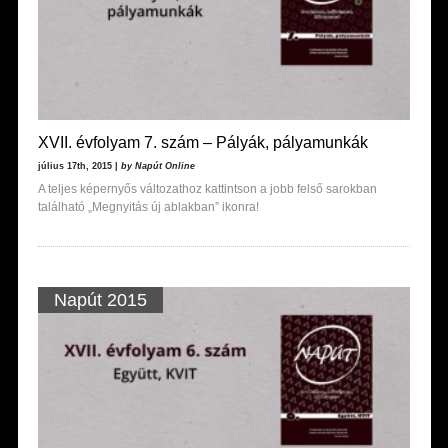
XVII. évfolyam 7. szám – Pályák, pályamunkák
július 17th, 2015 |
by Napút Online
A teljes képernyős változathoz kattintson a jobb felső sarokban
található „Megnyitás új ablakban” ikonra!
Napút 2015