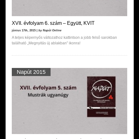
XVII. évfolyam 6. szám – Együtt, KVIT
június 17th, 2015 |
by Napút Online
A teljes képernyős változathoz kattintson a jobb felső sarokban
található „Megnyitás új ablakban” ikonra!
Napút 2015