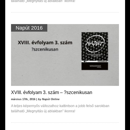
található „Megnyitás új ablakban” ikonra!
Napút 2016
XVIII. évfolyam 3. szám – ?szcenikusan
március 17th, 2016 |
by Napút Online
A teljes képernyős változathoz kattintson a jobb felső sarokban
található „Megnyitás új ablakban” ikonra!