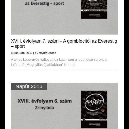
XVIII. évfolyam 7. szám – A gombfocitól az Everestig
– sport
július 17th, 2016 |
by Napút Online
A teljes képernyős változathoz kattintson a jobb felső sarokban
található „Megnyitás új ablakban” ikonra!
Napút 2016