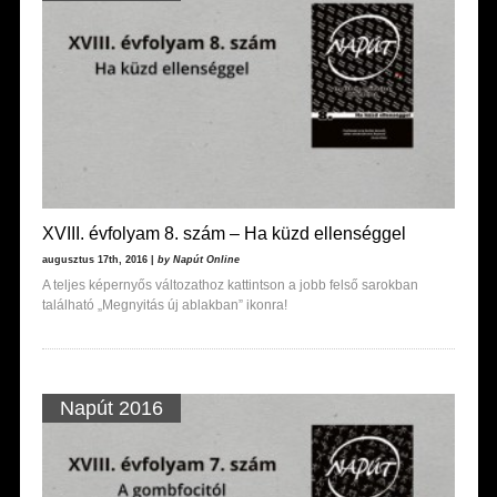
XVIII. évfolyam 8. szám – Ha küzd ellenséggel
augusztus 17th, 2016 |
by Napút Online
A teljes képernyős változathoz kattintson a jobb felső sarokban
található „Megnyitás új ablakban” ikonra!
Napút 2016