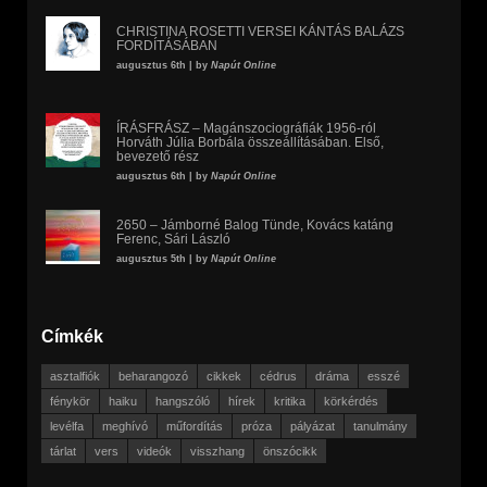
CHRISTINA ROSETTI VERSEI KÁNTÁS BALÁZS
FORDÍTÁSÁBAN
augusztus 6th | by
Napút Online
ÍRÁSFRÁSZ – Magánszociográfiák 1956-ról
Horváth Júlia Borbála összeállításában. Első,
bevezető rész
augusztus 6th | by
Napút Online
2650 – Jámborné Balog Tünde, Kovács katáng
Ferenc, Sári László
augusztus 5th | by
Napút Online
Címkék
asztalfiók
beharangozó
cikkek
cédrus
dráma
esszé
fénykör
haiku
hangszóló
hírek
kritika
körkérdés
levélfa
meghívó
műfordítás
próza
pályázat
tanulmány
tárlat
vers
videók
visszhang
önszócikk