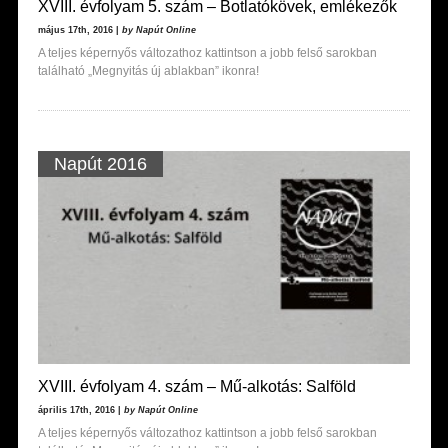
XVIII. évfolyam 5. szám – Botlatókövek, emlékezők
május 17th, 2016 |
by Napút Online
A teljes képernyős változathoz kattintson a jobb felső sarokban
található „Megnyitás új ablakban” ikonra!
Napút 2016
XVIII. évfolyam 4. szám – Mű-alkotás: Salföld
április 17th, 2016 |
by Napút Online
A teljes képernyős változathoz kattintson a jobb felső sarokban