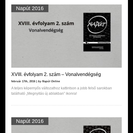
Napút 2016
XVIII. évfolyam 2. szám – Vonalvendégség
február 17th, 2016 |
by Napút Online
A teljes képernyős változathoz kattintson a jobb felső sarokban
található „Megnyitás új ablakban” ikonra!
Napút 2016