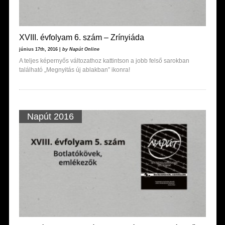
XVIII. évfolyam 6. szám – Zrínyiáda
június 17th, 2016 |
by Napút Online
A teljes képernyős változathoz kattintson a jobb felső sarokban
található „Megnyitás új ablakban” ikonra!
Napút 2016