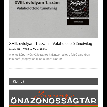
XVIII. évfolyam 1. szám – Valaholottoló tünetvilág
január 17th, 2016 |
by Napút Online
A teljes képernyős változathoz kattintson a jobb felső sarokban
található „Megnyitás új ablakban” ikonra!
Kiemelt