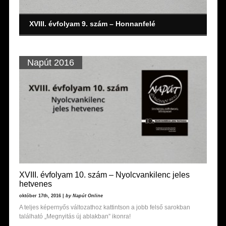
XVIII. évfolyam 9. szám – Honnanfelé
XVIII. évfolyam 8. szám – Ha küzd ellenséggel
XVIII. évfolyam 6. szám – Zrínyiáda
XVIII. évfolyam 4. szám – Mű-alkotás: Salföld
XVIII. évfolyam 3. szám – ?szcenikusan
XVIII. évfolyam 5. szám – Botlatókövek, emlékezők
XVIII. évfolyam 7. szám – A gombfocitól az Everestig – sport
XVIII. évfolyam 10. szám – Nyolcvankilenc jeles hetvenes
Napút 2016
XVIII. évfolyam 10. szám – Nyolcvankilenc jeles
hetvenes
október 17th, 2016 |
by Napút Online
A teljes képernyős változathoz kattintson a jobb felső sarokban
található „Megnyitás új ablakban” ikonra!