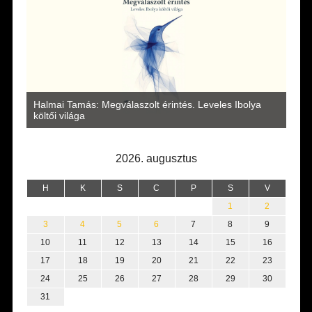
a
Halmai Tamás: Megválaszolt érintés. Leveles Ibolya
Laka
költői világa
2026. augusztus
H
K
S
C
P
S
V
1
2
3
4
5
6
7
8
9
10
11
12
13
14
15
16
17
18
19
20
21
22
23
24
25
26
27
28
29
30
31