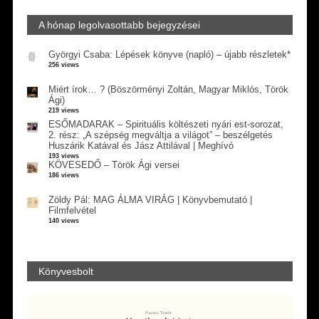
A hónap legolvasottabb bejegyzései
Györgyi Csaba: Lépések könyve (napló) – újabb részletek*
256 views
Miért írok… ? (Böszörményi Zoltán, Magyar Miklós, Török
Ági)
219 views
ESŐMADARAK – Spirituális költészeti nyári est-sorozat,
2. rész: „A szépség megváltja a világot” – beszélgetés
Huszárik Katával és Jász Attilával | Meghívó
193 views
KÖVESEDŐ – Török Ági versei
186 views
Zöldy Pál: MAG ÁLMA VIRÁG | Könyvbemutató |
Filmfelvétel
140 views
Könyvesbolt