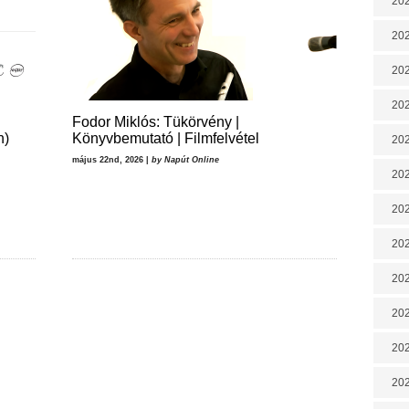
202
202
202
202
Fodor Miklós: Tükörvény |
n)
Könyvbemutató | Filmfelvétel
202
május 22nd, 2026 |
by Napút Online
202
202
202
20
20
202
202