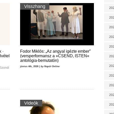
Visszhang
202
202
202
202
202
 ·
Fodor Miklós: „Az angyal igézte ember”
lvétel
(versperformansz a »CSEND, ISTEN«
202
antológia-bemutatón)
202
június 4th, 2026 |
by Napút Online
 Szondi
20
20
202
Videók
202