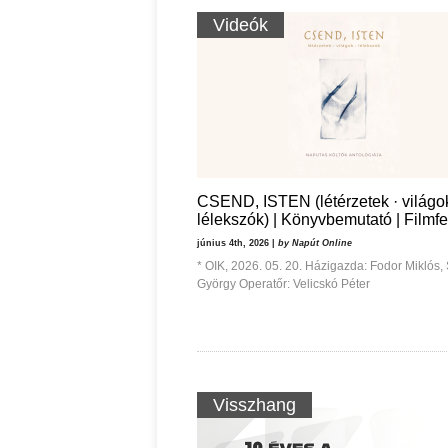
Videók
CSEND, ISTEN (létérzetek · világok
lélekszók) | Könyvbemutató | Filmfe
június 4th, 2026 |
by Napút Online
* OIK, 2026. 05. 20. Házigazda: Fodor Miklós,
György Operatőr: Velicskó Péter
Visszhang