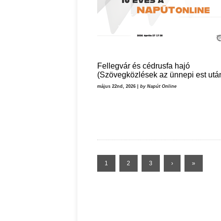
Fellegvár és cédrusfa hajó
(Szövegközlések az ünnepi est utá
május 22nd, 2026 |
by Napút Online
1
2
3
›
»