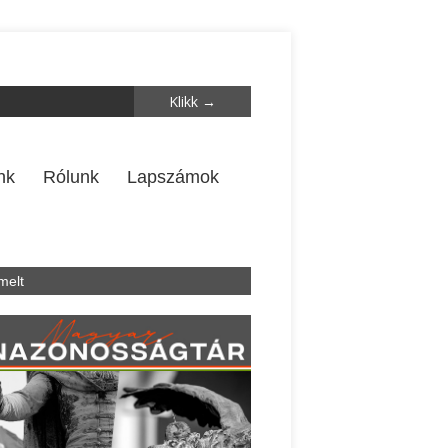
nk
Rólunk
Lapszámok
melt