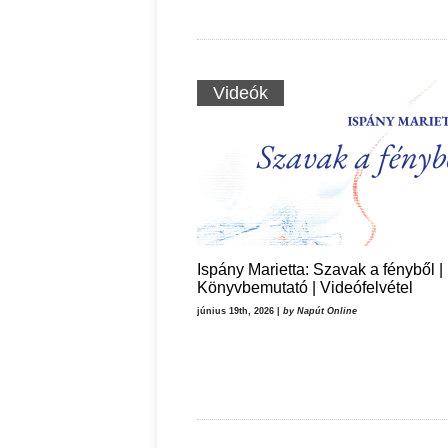
Ispány Marietta: Szavak a fényből
Káplán Géza: Erotikai ka
Videók
Ispány Marietta: Szavak a fényből |
Könyvbemutató | Videófelvétel
június 19th, 2026 |
by Napút Online