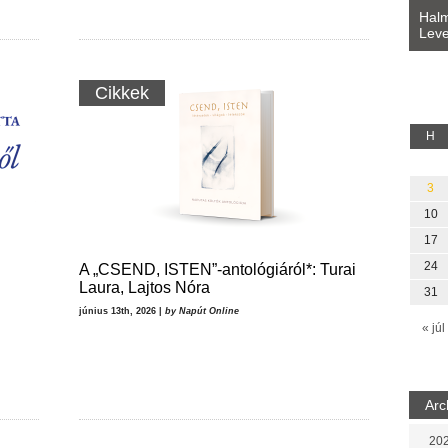
Bevezetés a bául ösvénybe (Fordította:
Halm
Rideg Zsófia)
Leve
lauz
Cikkek
H
3
10
17
24
A „CSEND, ISTEN”-antológiáról*: Turai
Laura, Lajtos Nóra
31
június 13th, 2026 |
by Napút Online
« júl
Arc
202