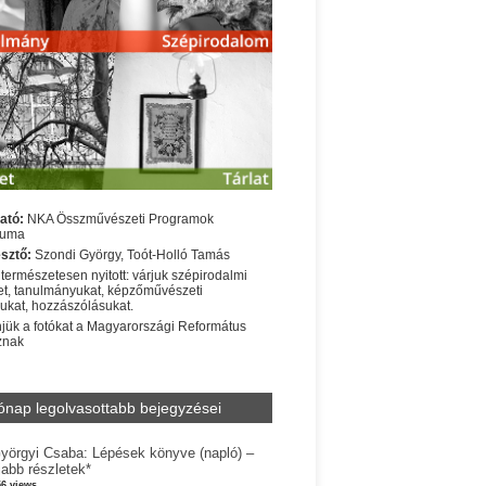
ató:
NKA Összművészeti Programok
iuma
sztő:
Szondi György, Toót-Holló Tamás
 természetesen nyitott: várjuk szépirodalmi
t, tanulmányukat, képzőművészeti
sukat, hozzászólásukat.
jük a fotókat a Magyarországi Református
znak
ónap legolvasottabb bejegyzései
yörgyi Csaba: Lépések könyve (napló) –
jabb részletek*
56 views