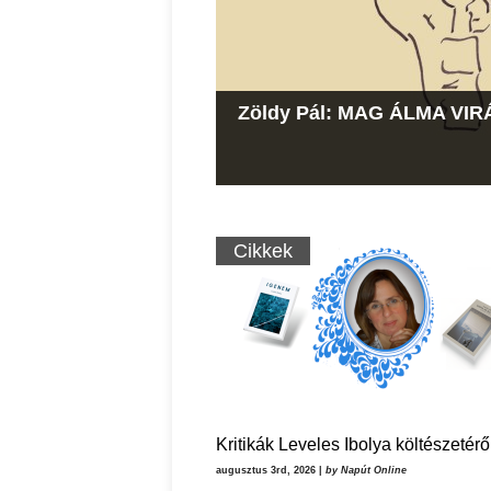
Kritikák Leveles Ibolya köl
Zöldy Pál: MAG ÁLMA VIRÁG
Zöldy Pál: Szent hamu-ver
A „CSEND, ISTEN”-antológiá
Cikkek
Kritikák Leveles Ibolya költészetérő
augusztus 3rd, 2026 |
by Napút Online