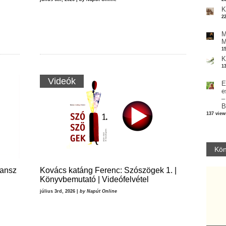
K
2
M
M
1
K
1
Videók
E
e
–
B
137 view
Kön
mansz
Kovács katáng Ferenc: Szószögek 1. |
Könyvbemutató | Videófelvétel
július 3rd, 2026 |
by Napút Online
Parvathy Baul: A NAGY LELKEK DALAI.