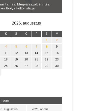
Lakatos Fleisz Katalin: Vasár
ai Tamás: Megválaszolt érintés.
Sárszegen
les Ibolya költői világa
2026. augusztus
K
S
C
P
S
V
1
2
4
5
6
7
8
9
11
12
13
14
15
16
18
19
20
21
22
23
25
26
27
28
29
30
hívum
6. augusztus
2021. április