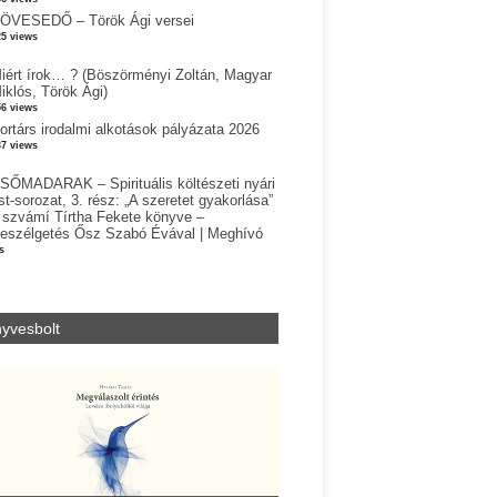
ÖVESEDŐ – Török Ági versei
25 views
iért írok… ? (Böszörményi Zoltán, Magyar
iklós, Török Ági)
56 views
ortárs irodalmi alkotások pályázata 2026
37 views
SŐMADARAK – Spirituális költészeti nyári
st-sorozat, 3. rész: „A szeretet gyakorlása”
 szvámí Tírtha Fekete könyve –
eszélgetés Ősz Szabó Évával | Meghívó
s
yvesbolt