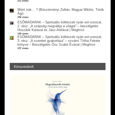
213 views
Miért írok… ? (Böszörményi Zoltán, Magyar Miklós, Török
Ági)
156 views
ESŐMADARAK – Spirituális költészeti nyári est-sorozat,
2. rész: „A szépség megváltja a világot” – beszélgetés
Huszárik Katával és Jász Attilával | Meghívó
149 views
ESŐMADARAK – Spirituális költészeti nyári est-sorozat,
3. rész: „A szeretet gyakorlása” – szvámí Tírtha Fekete
könyve – Beszélgetés Ősz Szabó Évával | Meghívó
137 views
Könyvesbolt