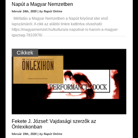
Napút a Magyar Nemzetben
február 24th, 2020 |
by Napút Online
Méltatás a Magyar Nemzetben a Napút folyóirat idei első
lapszámáról. A cikk az alábbi linkre kattintva olvasható:
https://magyarnemzet.hu/kultura/a-naputnal-is-harom-a-magyar-
igazsag-7810976/
Cikkek
Fekete J. József: Vajdasági szerzők az
Önlexikonban
február 19th, 2020 |
by Napút Online