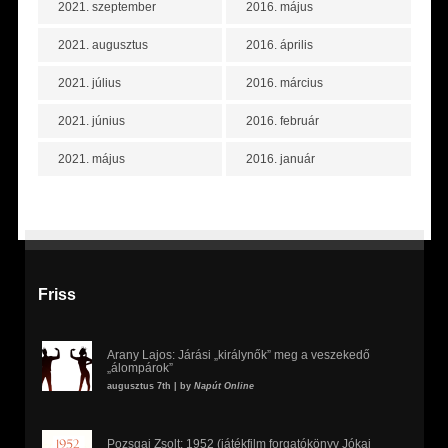
2021. szeptember
2016. május
2021. augusztus
2016. április
2021. július
2016. március
2021. június
2016. február
2021. május
2016. január
Friss
Arany Lajos: Járási „királynők” meg a veszekedő
„álompárok”
augusztus 7th | by
Napút Online
Pozsgai Zsolt: 1952 (játékfilm forgatókönyv Jókai