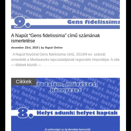
A Napút “Gens fidelissima” című számának
ismertetése
december 23rd, 2019 |
by Napút Online
A Napút folyóirat Gens fidelissima című, 2019/9-es számát
ismertetik a Mediaworks lapcsaládjának regionális hírportáljai. A cikk
— többek között —
Cikkek