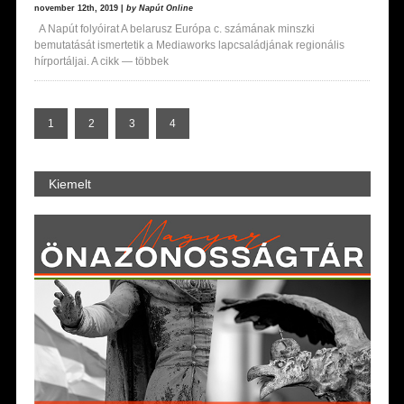
november 12th, 2019 |
by Napút Online
A Napút folyóirat A belarusz Európa c. számának minszki
bemutatását ismertetik a Mediaworks lapcsaládjának regionális
hírportáljai. A cikk — többek
1
2
3
4
Kiemelt