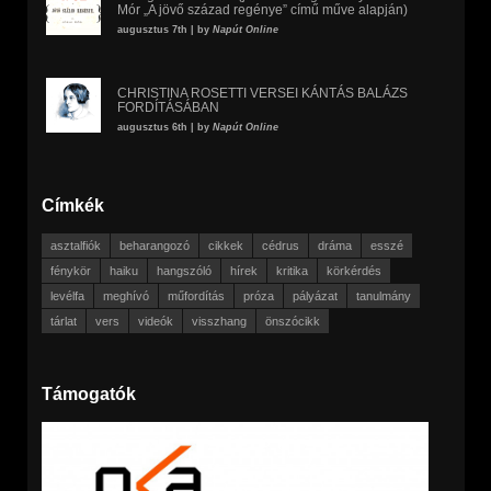
Mór „A jövő század regénye” című műve alapján)
augusztus 7th | by
Napút Online
CHRISTINA ROSETTI VERSEI KÁNTÁS BALÁZS
FORDÍTÁSÁBAN
augusztus 6th | by
Napút Online
Címkék
asztalfiók
beharangozó
cikkek
cédrus
dráma
esszé
fénykör
haiku
hangszóló
hírek
kritika
körkérdés
levélfa
meghívó
műfordítás
próza
pályázat
tanulmány
tárlat
vers
videók
visszhang
önszócikk
Támogatók