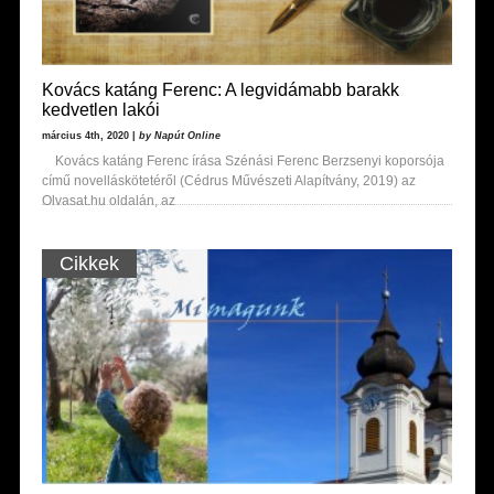
Kovács katáng Ferenc: A legvidámabb barakk
kedvetlen lakói
március 4th, 2020 |
by Napút Online
Kovács katáng Ferenc írása Szénási Ferenc Berzsenyi koporsója
című novelláskötetéről (Cédrus Művészeti Alapítvány, 2019) az
Olvasat.hu oldalán, az
Cikkek