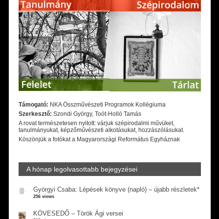
Támogató:
NKA Összművészeti Programok Kollégiuma
Szerkesztő:
Szondi György, Toót-Holló Tamás
A rovat természetesen nyitott: várjuk szépirodalmi művüket,
tanulmányukat, képzőművészeti alkotásukat, hozzászólásukat.
Köszönjük a fotókat a Magyarországi Református Egyháznak
A hónap legolvasottabb bejegyzései
Györgyi Csaba: Lépések könyve (napló) – újabb részletek*
256 views
KÖVESEDŐ – Török Ági versei