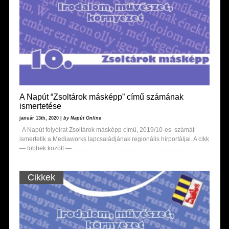
A Napút “Zsoltárok másképp” című számának
ismertetése
január 13th, 2020 |
by Napút Online
A Napút folyóirat Zsoltárok másképp című, 2019/10-es számát
ismertetik a Mediaworks lapcsaládjának regionális hírportáljai. A cikk
— többek között —
Cikkek