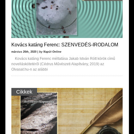
Kovács katáng Ferenc: SZENVEDÉS-IRODALOM
március 26th, 2020 |
by Napút Online
Kovács katáng Ferenc méltatása Jakab István Rótt körök című
novelláskötetéről (Cédrus Művészeti Alapítvány, 2019) az
Olvasat.hu-n az alábbi
Cikkek