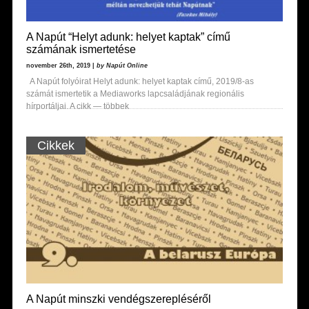
A Napút “Helyt adunk: helyet kaptak” című
számának ismertetése
november 26th, 2019 |
by Napút Online
A Napút folyóirat Helyt adunk: helyet kaptak című, 2019/8-as
számát ismertetik a Mediaworks lapcsaládjának regionális
hírportáljai. A cikk — többek
Cikkek
A Napút minszki vendégszerepléséről