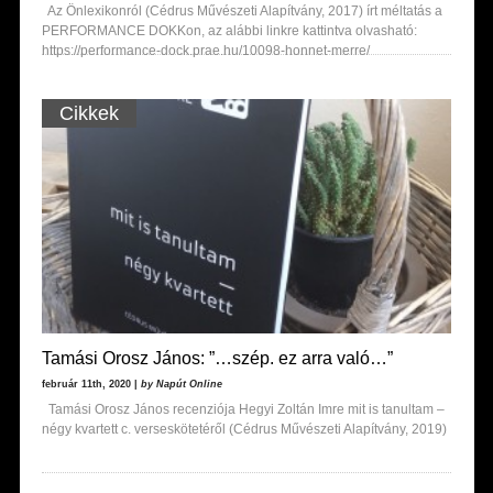
Az Önlexikonról (Cédrus Művészeti Alapítvány, 2017) írt méltatás a
PERFORMANCE DOKKon, az alábbi linkre kattintva olvasható:
https://performance-dock.prae.hu/10098-honnet-merre/
Cikkek
Tamási Orosz János: ”…szép. ez arra való…”
február 11th, 2020 |
by Napút Online
Tamási Orosz János recenziója Hegyi Zoltán Imre mit is tanultam –
négy kvartett c. verseskötetéről (Cédrus Művészeti Alapítvány, 2019)