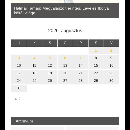
a
Halmai Tamás: Megválaszolt érintés. Leveles Ibolya
Laka
költői világa
2026. augusztus
H
K
S
C
P
S
V
1
2
3
4
5
6
7
8
9
10
11
12
13
14
15
16
17
18
19
20
21
22
23
24
25
26
27
28
29
30
31
« júl
Archívum