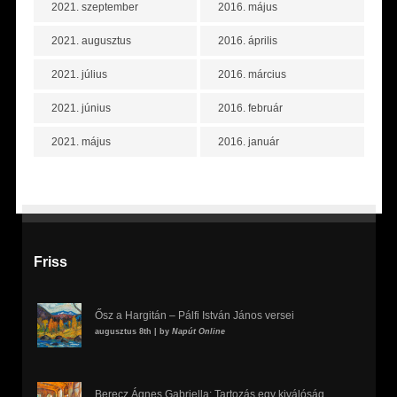
2021. szeptember
2016. május
2021. augusztus
2016. április
2021. július
2016. március
2021. június
2016. február
2021. május
2016. január
Friss
Ősz a Hargitán – Pálfi István János versei
augusztus 8th | by
Napút Online
Berecz Ágnes Gabriella: Tartozás egy kiválóság