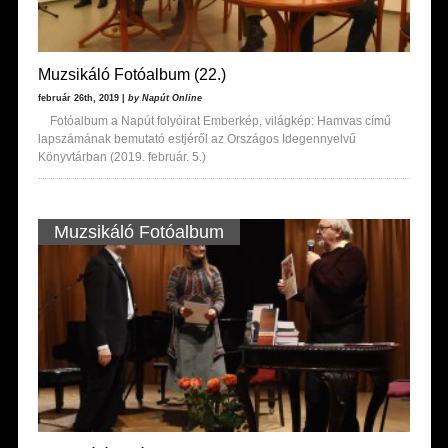
Muzsikáló Fotóalbum (22.)
február 26th, 2019 |
by Napút Online
Fotóalbum a Napút folyóirat Emberkép, világkép: Hamvas című
lapszámának bemutató estjéről az Országos Idegennyelvű
Könyvtárban (2019. február. 5.)
Muzsikáló Fotóalbum