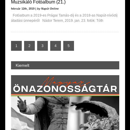
Muzsikáló Fotóalbum (21.)
február 12th, 2019 |
by Napút Online
Fotóalbum a 2019-es Prágai Tamás-díj és a 2018-as Napút-nívódíj
átadási ünnepéről Nádor Terem, 2019. jan. 23. fotók: Tóth
1
2
3
4
5
Kiemelt