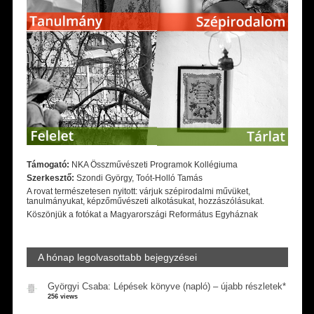
Támogató:
NKA Összművészeti Programok Kollégiuma
Szerkesztő:
Szondi György, Toót-Holló Tamás
A rovat természetesen nyitott: várjuk szépirodalmi művüket,
tanulmányukat, képzőművészeti alkotásukat, hozzászólásukat.
Köszönjük a fotókat a Magyarországi Református Egyháznak
A hónap legolvasottabb bejegyzései
Györgyi Csaba: Lépések könyve (napló) – újabb részletek*
256 views