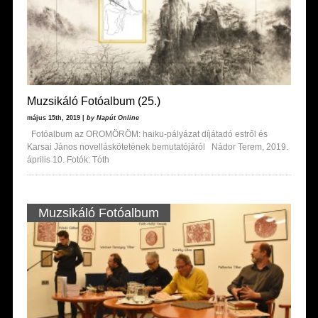
Muzsikáló Fotóalbum (25.)
május 15th, 2019 |
by Napút Online
Fotóalbum az OROMÖRÖM: haiku-pályázat díjátadó estről és
Karsai János novelláskötetének bemutatójáról Nádor Terem, 2019.
április 10. Fotók: Tóth
Muzsikáló Fotóalbum