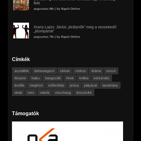
felé
augusztus 8th | by
Napút Online
Arany Lajos: Járási „királynők” meg a veszekedő
„álompárok”
augusztus 7th | by
Napút Online
Címkék
asztalfiók
beharangozó
cikkek
cédrus
dráma
esszé
fénykör
haiku
hangszóló
hírek
kritika
körkérdés
levélfa
meghívó
műfordítás
próza
pályázat
tanulmány
tárlat
vers
videók
visszhang
önszócikk
Támogatók