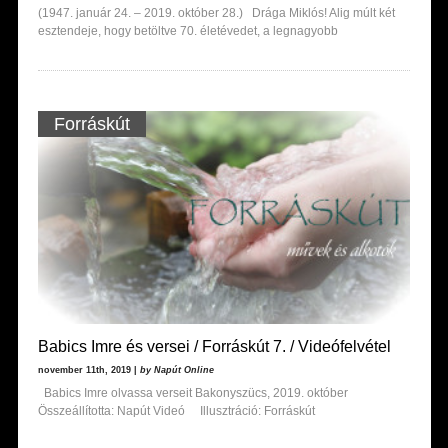
(1947. január 24. – 2019. október 28.) Drága Miklós! Alig múlt két
esztendeje, hogy betöltve 70. életévedet, a legnagyobb
Forráskút
Babics Imre és versei / Forráskút 7. / Videófelvétel
november 11th, 2019 |
by Napút Online
Babics Imre olvassa verseit Bakonyszücs, 2019. október
Összeállította: Napút Videó Illusztráció: Forráskút