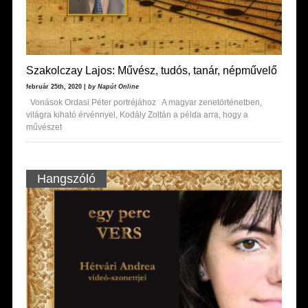
Szakolczay Lajos: Művész, tudós, tanár, népművelő
február 25th, 2020 |
by Napút Online
Vonások Ordasi Péter portréjához A magyar zenetörténetben,
világra kiható érvénnyel, Kodály Zoltán a példa arra, hogy a
művészet
Hangszóló