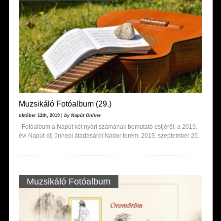
Muzsikáló Fotóalbum (29.)
október 12th, 2019 |
by Napút Online
Fotóalbum a Napút két nyári számának bemutató estjéről, a 2019.
évi Napút-díj ünnepi átadásáról Nádor terem, 2019. szeptember 26.
Muzsikáló Fotóalbum