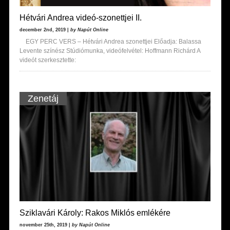
Hétvári Andrea videó-szonettjei II.
december 2nd, 2019 |
by Napút Online
EGY PERC VERS – Hétvári Andrea szonettjei Előadja: Balassa
Levente színész Stúdiómunka, videófelvétel: Hoffmann Richárd A
videót szerkesztette:
Zenetáj
Sziklavári Károly: Rakos Miklós emlékére
november 25th, 2019 |
by Napút Online