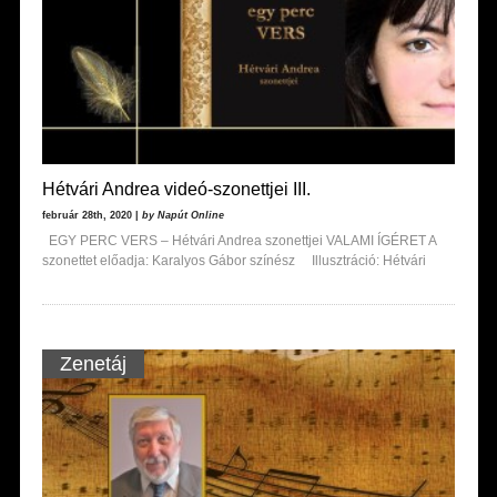
Hétvári Andrea videó-szonettjei III.
február 28th, 2020 |
by Napút Online
EGY PERC VERS – Hétvári Andrea szonettjei VALAMI ÍGÉRET A
szonettet előadja: Karalyos Gábor színész Illusztráció: Hétvári
Zenetáj