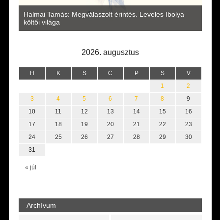
a
Halmai Tamás: Megválaszolt érintés. Leveles Ibolya
Laka
költői világa
2026. augusztus
H
K
S
C
P
S
V
1
2
3
4
5
6
7
8
9
10
11
12
13
14
15
16
17
18
19
20
21
22
23
24
25
26
27
28
29
30
31
« júl
Archívum