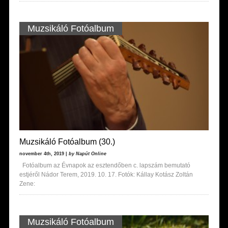
Muzsikáló Fotóalbum
Muzsikáló Fotóalbum (30.)
november 4th, 2019 |
by Napút Online
Fotóalbum az Évnapok az esztendőben c. lapszám bemutató
estjéről Nádor Terem, 2019. 10. 17. Fotók: Kállay Kotász Zoltán
Zene:
Muzsikáló Fotóalbum