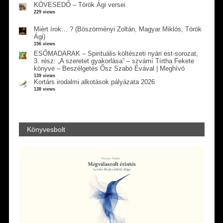
KÖVESEDŐ – Török Ági versei
229 views
Miért írok… ? (Böszörményi Zoltán, Magyar Miklós, Török
Ági)
156 views
ESŐMADARAK – Spirituális költészeti nyári est-sorozat,
3. rész: „A szeretet gyakorlása” – szvámí Tírtha Fekete
könyve – Beszélgetés Ősz Szabó Évával | Meghívó
139 views
Kortárs irodalmi alkotások pályázata 2026
138 views
Könyvesbolt