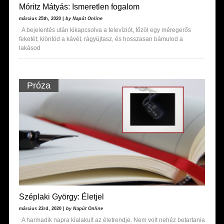
Móritz Mátyás: Ismeretlen fogalom
március 25th, 2020 |
by Napút Online
A bejelentés után kikapcsolva a televíziót, főzöl egy méregerős
feketét; kiöntöd a kávét, rágyújtasz, és hosszasan bámulod a
lakásod
Próza
Széplaki György: Életjel
március 23rd, 2020 |
by Napút Online
A harmadik napra kialakult az életrendje. Nem volt nehéz betartania