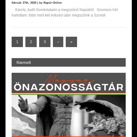
február 27th, 2020 |
by Napút Online
Károly Judit Gondolataim a megszűnő Napútról Szomorú hírt
hallottam: több mint két évtized után megszűnik a Szondi
1
2
3
›
»
Kiemelt