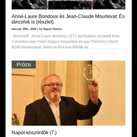
Anne-Laure Bondoux és Jean-Claude Mourlevat: És
táncolok is (részlet)
február 29th, 2020 |
by Napút Online
Bevezető Anne-Laure Bondoux 1971 áprilisában született Bois-
Colombes-ban Felső-Szajna megyében és egy Párizshoz közeli
festői kisvárosban, Marly-le-Roi-ban töltötte az
Próza
Napút-köszöntők (7.)