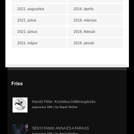
2021. augusztus
2016. április
2021. július
2016. március
2021. június
2016. február
2021. május
2016. január
Friss
Handó Péter: Kozmikus háttérsugárzás
augusztus 10th | by
Napút Online
SÉNYI FANNI: ANNA ÉS A FARKAS
augusztus 10th | by
Napút Online