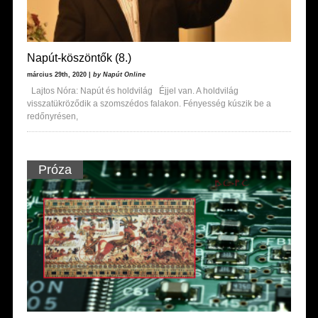
Napút-köszöntők (8.)
március 29th, 2020 |
by Napút Online
Lajtos Nóra: Napút és holdvilág Éjjel van. A holdvilág
visszatükröződik a szomszédos falakon. Fényesség kúszik be a
redőnyrésen,
Próza