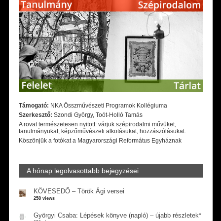
Támogató:
NKA Összművészeti Programok Kollégiuma
Szerkesztő:
Szondi György, Toót-Holló Tamás
A rovat természetesen nyitott: várjuk szépirodalmi művüket,
tanulmányukat, képzőművészeti alkotásukat, hozzászólásukat.
Köszönjük a fotókat a Magyarországi Református Egyháznak
A hónap legolvasottabb bejegyzései
KÖVESEDŐ – Török Ági versei
258 views
Györgyi Csaba: Lépések könyve (napló) – újabb részletek*