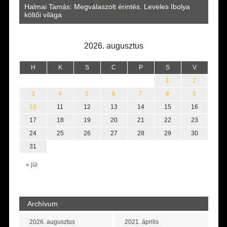
a
Halmai Tamás: Megválaszolt érintés. Leveles Ibolya
Laka
költői világa
2026. augusztus
H
K
S
C
P
S
V
1
2
3
4
5
6
7
8
9
10
11
12
13
14
15
16
17
18
19
20
21
22
23
24
25
26
27
28
29
30
31
« júl
Archívum
2026. augusztus
2021. április