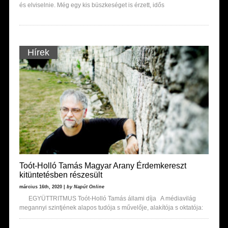
és elviselnie. Még egy kis büszkeséget is érzett, idős
Hírek
Toót-Holló Tamás Magyar Arany Érdemkereszt
kitüntetésben részesült
március 16th, 2020 |
by Napút Online
EGYÜTTRITMUS Toót-Holló Tamás állami díja A médiavilág
megannyi szintjének alapos tudója s művelője, alakítója s oktatója: