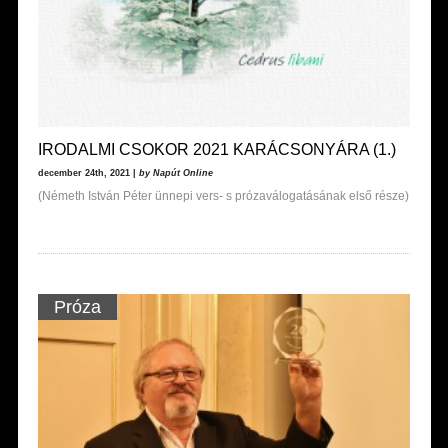
IRODALMI CSOKOR 2021 KARÁCSONYÁRA (1.)
december 24th, 2021 |
by Napút Online
(Németh István Péter ünnepi vers- s prózaválogatásának első része)
Próza