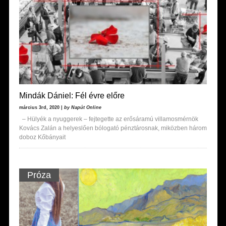
Mindák Dániel: Fél évre előre
március 3rd, 2020 |
by Napút Online
– Hülyék a nyuggerek – fejtegette az erősáramú villamosmérnök
Kovács Zalán a helyeslően bólogató pénztárosnak, miközben három
doboz Kőbányait
Próza