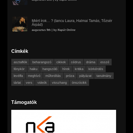
Miért írok… ? (Iancu Laura, Halmai Tamás, Tőzsér
Árpád)
augusztus 9th | by
Napút Online
Címkék
asztalfiók
beharangozó
cikkek
cédrus
dráma
esszé
fénykör
haiku
hangszóló
hírek
kritika
körkérdés
levélfa
meghívó
műfordítás
próza
pályázat
tanulmány
tárlat
vers
videók
visszhang
önszócikk
Támogatók