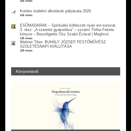
256 views
Kortárs irodalmi alkotások pályázata 2026
142 views
ESŐMADARAK – Spirituális költészeti nyári est-sorozat,
3. rész: „A szeretet gyakorlása” – szvámí Tírtha Fekete
könyve – Beszélgetés Ősz Szabó Évával | Meghívó
139 views
Wehner Tibor: BUHÁLY JÓZSEF FESTŐMŰVÉSZ
SZÜLETÉSNAPI KIÁLLÍTÁSA
129 views
Könyvesbolt