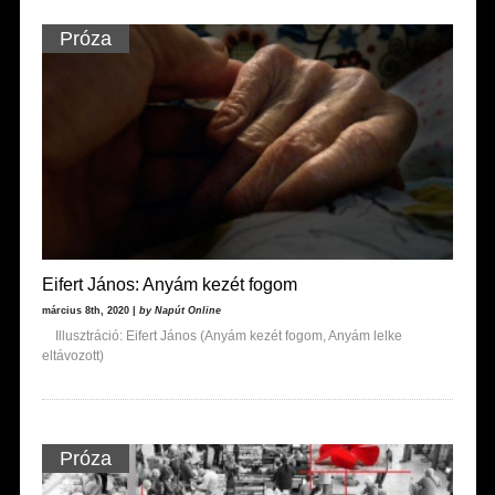
Próza
Eifert János: Anyám kezét fogom
március 8th, 2020 |
by Napút Online
Illusztráció: Eifert János (Anyám kezét fogom, Anyám lelke
eltávozott)
Próza