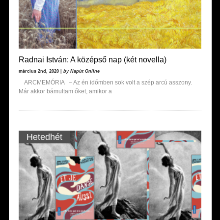
Radnai István: A középső nap (két novella)
március 2nd, 2020 |
by Napút Online
ARCMEMÓRIA – Az én időmben sok volt a szép arcú asszony.
Már akkor bámultam őket, amikor a
Hetedhét