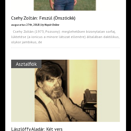
Csehy Zoltán: Feszül (Önszócikk)
augusztus 27th, 2018 |
by Napút Online
Csehy Zoltán (1973, Pozsony): meglehetősen bizonytalan sorfaj,
lüktetése (a ionicus a minore látszat ellenére) általában daktilikus,
olykor jambikus, de
Asztalfiók
Lászlóffy Aladár: Két vers