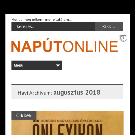
Mondd meg nékem, merre találom…
augusztus 2018
Havi Archívum:
Cikkek