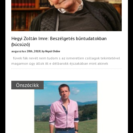
Hegyi Zoltán Imre: Beszélgetés bűntudatokban
(búcsúzó)
augusztus 28th, 2018 |
by Napút Online
füvek fák nevét nem tudom s az ismeretlen csillagok tekintetével
magamon úgy állok itt e délbarokk éjszakában mint akinek
Önszócikk