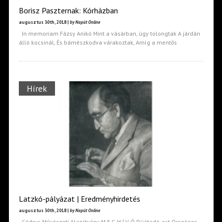
Borisz Paszternak: Kórházban
augusztus 30th, 2018 |
by Napút Online
In memoriam Fázsy Anikó Mint a vásárban, úgy tolongtak A járdán
álló kocsinál, És bámészkodva várakoztak, Amíg a mentős
Hírek
Latzkó-pályázat | Eredményhirdetés
augusztus 30th, 2018 |
by Napút Online
Cédrus Művészeti Alapítvány M E G H Í V Ó Díjátadó-est Országos