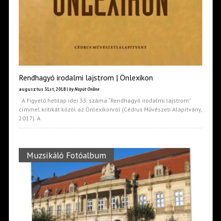
Rendhagyó irodalmi lajstrom | Önlexikon
augusztus 31st, 2018 |
by Napút Online
A Figyelő hetilap idei 33. száma “Rendhagyó irodalmi lajstrom”
címmel kritikát közöl az Önlexikonról (Cédrus Művészeti Alapítvány,
2017). A
Muzsikáló Fotóalbum