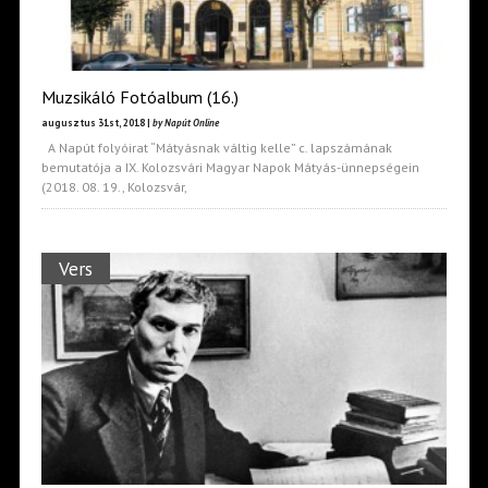
Muzsikáló Fotóalbum (16.)
augusztus 31st, 2018 |
by Napút Online
A Napút folyóirat “Mátyásnak váltig kelle” c. lapszámának
bemutatója a IX. Kolozsvári Magyar Napok Mátyás-ünnepségein
(2018. 08. 19., Kolozsvár,
Vers