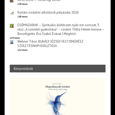
238 views
Kortárs irodalmi alkotások pályázata 2026
140 views
ESŐMADARAK – Spirituális költészeti nyári est-sorozat, 3.
rész: „A szeretet gyakorlása” – szvámí Tírtha Fekete könyve –
Beszélgetés Ősz Szabó Évával | Meghívó
139 views
Wehner Tibor: BUHÁLY JÓZSEF FESTŐMŰVÉSZ
SZÜLETÉSNAPI KIÁLLÍTÁSA
126 views
Könyvesbolt