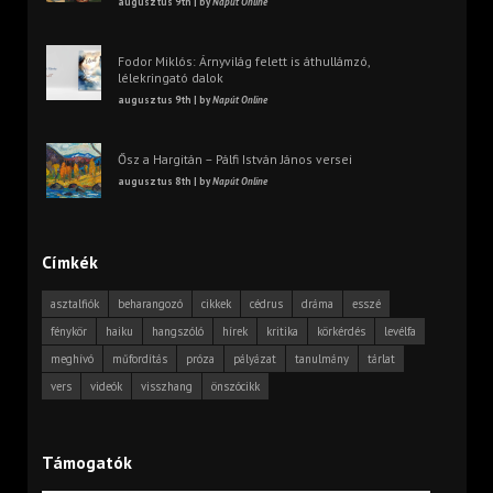
augusztus 9th | by
Napút Online
Fodor Miklós: Árnyvilág felett is áthullámzó,
lélekringató dalok
augusztus 9th | by
Napút Online
Ősz a Hargitán – Pálfi István János versei
augusztus 8th | by
Napút Online
Címkék
asztalfiók
beharangozó
cikkek
cédrus
dráma
esszé
fénykör
haiku
hangszóló
hírek
kritika
körkérdés
levélfa
meghívó
műfordítás
próza
pályázat
tanulmány
tárlat
vers
videók
visszhang
önszócikk
Támogatók