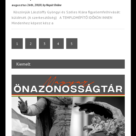
augusztus 26th, 2018 |
by Napút Online
Köszönjük Lászlóffy Gyöngyi és Széles Klára figyelemfelhívását:
küldését. (A szerkesztőség) A TEMPLOMÉPÍTŐ IDŐKÖN INNEN
Mindenhez képest kész a
1
2
3
4
5
Kiemelt