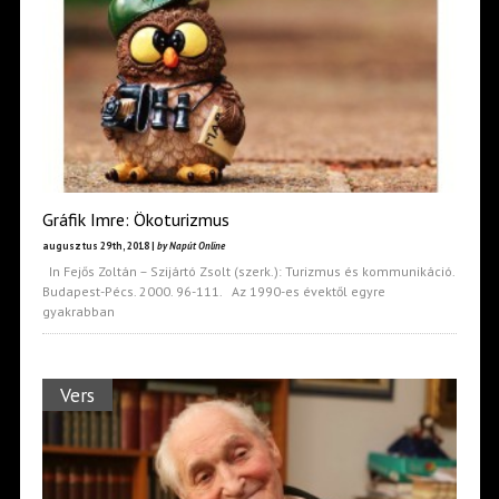
Gráfik Imre: Ökoturizmus
augusztus 29th, 2018 |
by Napút Online
In Fejős Zoltán – Szijártó Zsolt (szerk.): Turizmus és kommunikáció.
Budapest-Pécs. 2000. 96-111. Az 1990-es évektől egyre
gyakrabban
Vers