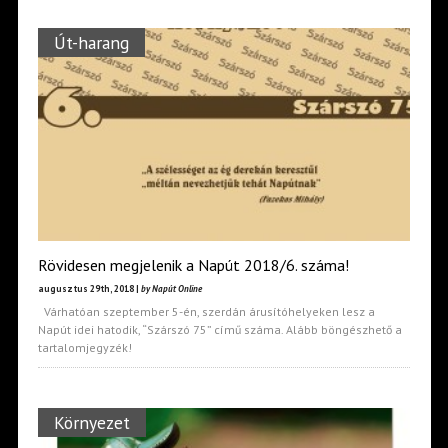
Út-harang
Rövidesen megjelenik a Napút 2018/6. száma!
augusztus 29th, 2018 |
by Napút Online
Várhatóan szeptember 5-én, szerdán árusítóhelyeken lesz a
Napút idei hatodik, “Szárszó 75” című száma. Alább böngészhető a
tartalomjegyzék!
Környezet