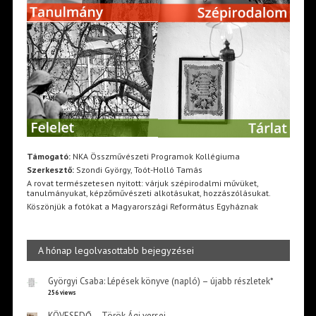
Támogató:
NKA Összművészeti Programok Kollégiuma
Szerkesztő:
Szondi György, Toót-Holló Tamás
A rovat természetesen nyitott: várjuk szépirodalmi művüket,
tanulmányukat, képzőművészeti alkotásukat, hozzászólásukat.
Köszönjük a fotókat a Magyarországi Református Egyháznak
A hónap legolvasottabb bejegyzései
Györgyi Csaba: Lépések könyve (napló) – újabb részletek*
256 views
KÖVESEDŐ – Török Ági versei