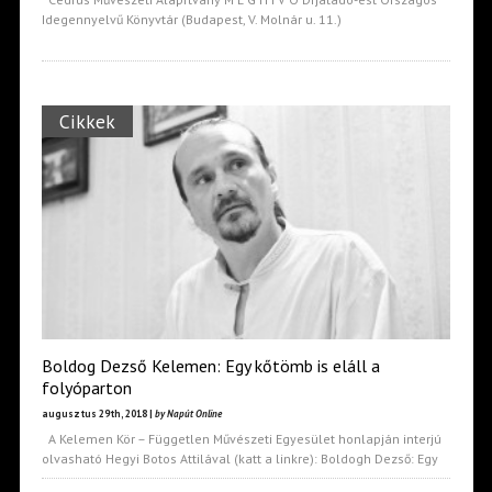
Idegennyelvű Könyvtár (Budapest, V. Molnár u. 11.)
Cikkek
Boldog Dezső Kelemen: Egy kőtömb is eláll a
folyóparton
augusztus 29th, 2018 |
by Napút Online
A Kelemen Kör – Független Művészeti Egyesület honlapján interjú
olvasható Hegyi Botos Attilával (katt a linkre): Boldogh Dezső: Egy