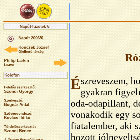
Napút-füzetek 6.
Napút 2006/6.
Konczek József
Ölelhető térség
Ró
Philip Larkin
Leave
Kolofon
szreveszem, h
É
Felelős szerkesztő:
gyakran figyel
Szondi György
oda-odapillant, 
Szerkesztő:
Bognár Antal
vonakodik egy so
Szöveggondozó:
Kovács Ildikó
fiatalember, aki 
Tördelőszerkesztő:
Szondi Bence
hozott jólnevelts
A füzetet összeállította: