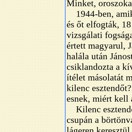
Minket, oroszoka
1944-ben, amiko
és őt elfogták, 18
vizsgálati fogság
értett magyarul, 
halála után János
csiklandozta a kí
ítélet másolatát 
kilenc esztendőt
esnek, miért kel
Kilenc esztendőt
csupán a börtönv
lágeren keresztül