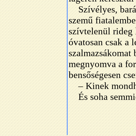
Szívélyes, barát
szemű fiatalember
szívtelenül rideg
óvatosan csak a l
szalmazsákomat be
megnyomva a form
bensőségesen cse
– Kinek mondhat
És soha semmiér