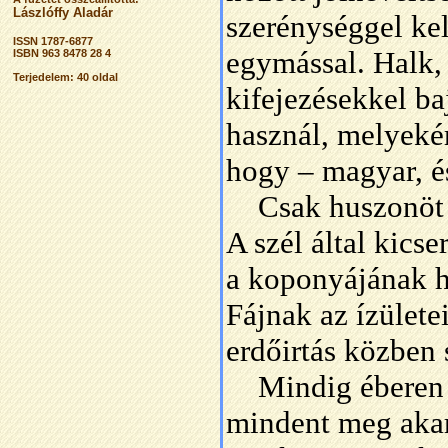
Lászlóffy Aladár
szerénységgel ke
ISSN 1787-6877
egymással. Halk, 
ISBN 963 8478 28 4
Terjedelem: 40 oldal
kifejezésekkel ba
használ, melyeké
hogy – magyar, é
Csak huszonöt éve
A szél által kics
a koponyájának h
Fájnak az ízülete
erdőirtás közben 
Mindig éberen sz
mindent meg akar 