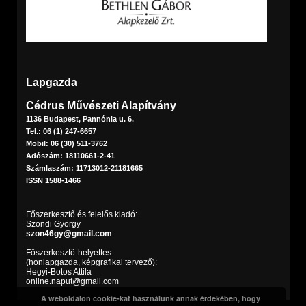
Lapgazda
Cédrus Művészeti Alapítvány
1136 Budapest, Pannónia u. 6.
Tel.: 06 (1) 247-6657
Mobil: 06 (30) 511-3762
Adószám: 18110661-2-41
Számlaszám: 11713012-21181665
ISSN 1588-1466
Főszerkesztő és felelős kiadó:
Szondi György
szon46gy@gmail.com
Főszerkesztő-helyettes
(honlapgazda, képgrafikai tervező):
Hegyi-Botos Attila
online.naput@gmail.com
A weboldalon cookie-kat használunk annak érdekében, hogy