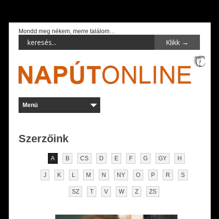
Mondd meg nékem, merre találom…
Szerzőink
A
B
CS
D
E
F
G
GY
H
J
K
L
M
N
NY
O
P
R
S
SZ
T
V
W
Z
ZS