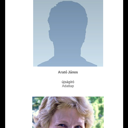
Arató János
újságíró
Adatlap