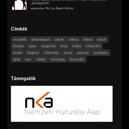
„álompárok”
augusztus 7th | by
Napút Online
Címkék
asztalfiók
beharangozó
cikkek
cédrus
dráma
esszé
fénykör
haiku
hangszóló
hírek
kritika
körkérdés
levélfa
meghívó
műfordítás
próza
pályázat
tanulmány
tárlat
vers
videók
visszhang
önszócikk
Támogatók