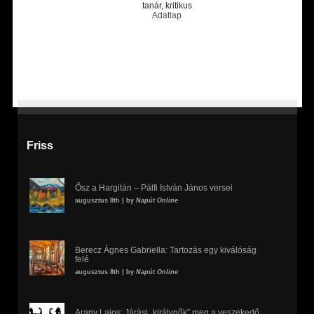
tanár, kritikus
Adatlap
Friss
Ősz a Hargitán – Pálfi István János versei
augusztus 8th | by
Napút Online
Berecz Ágnes Gabriella: Tartozás egy kiválóság
felé
augusztus 8th | by
Napút Online
Arany Lajos: Járási „királynők” meg a veszekedő