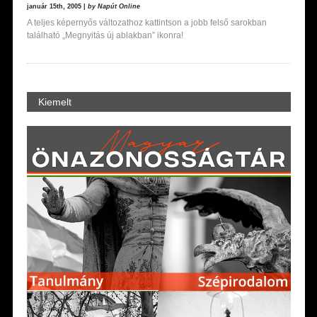
január 15th, 2005 |
by Napút Online
A teljes képernyős változathoz kattintson a jobb felső sarokban
található „Megnyitás új ablakban” ikonra!
Kiemelt