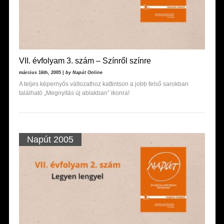
VII. évfolyam 3. szám – Színről színre
március 16th, 2005 |
by Napút Online
A teljes képernyős változathoz kattintson a jobb felső sarokban
található „Megnyitás új ablakban” ikonra!
Napút 2005