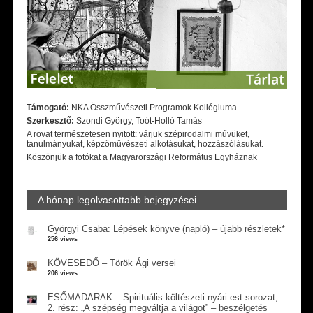
Támogató:
NKA Összművészeti Programok Kollégiuma
Szerkesztő:
Szondi György, Toót-Holló Tamás
A rovat természetesen nyitott: várjuk szépirodalmi művüket,
tanulmányukat, képzőművészeti alkotásukat, hozzászólásukat.
Köszönjük a fotókat a Magyarországi Református Egyháznak
A hónap legolvasottabb bejegyzései
Györgyi Csaba: Lépések könyve (napló) – újabb részletek*
256 views
KÖVESEDŐ – Török Ági versei
206 views
ESŐMADARAK – Spirituális költészeti nyári est-sorozat,
2. rész: „A szépség megváltja a világot” – beszélgetés