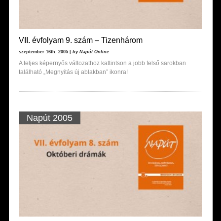
VII. évfolyam 9. szám – Tizenhárom
szeptember 16th, 2005 |
by Napút Online
A teljes képernyős változathoz kattintson a jobb felső sarokban
található „Megnyitás új ablakban” ikonra!
Napút 2005