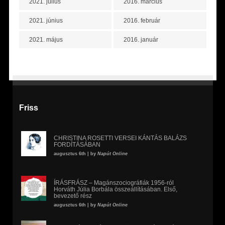
2021. július
2016. március
2021. június
2016. február
2021. május
2016. január
Friss
CHRISTINA ROSETTI VERSEI KÁNTÁS BALÁZS
FORDÍTÁSÁBAN
augusztus 6th | by
Napút Online
ÍRÁSFRÁSZ – Magánszociográfiák 1956-ról
Horváth Júlia Borbála összeállításában. Első,
bevezető rész
augusztus 6th | by
Napút Online