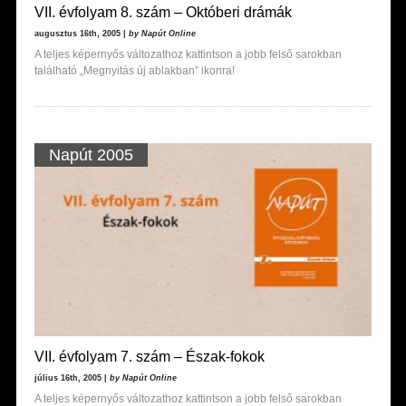
VII. évfolyam 8. szám – Októberi drámák
augusztus 16th, 2005 |
by Napút Online
A teljes képernyős változathoz kattintson a jobb felső sarokban
található „Megnyitás új ablakban” ikonra!
Napút 2005
VII. évfolyam 7. szám – Észak-fokok
július 16th, 2005 |
by Napút Online
A teljes képernyős változathoz kattintson a jobb felső sarokban