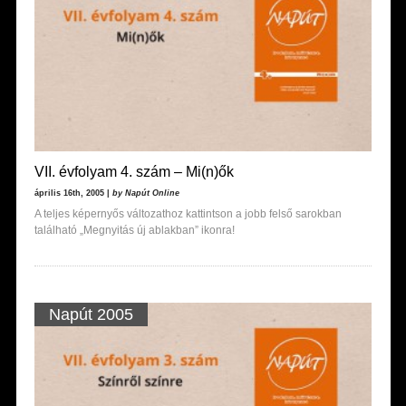
VII. évfolyam 4. szám – Mi(n)ők
április 16th, 2005 |
by Napút Online
A teljes képernyős változathoz kattintson a jobb felső sarokban
található „Megnyitás új ablakban” ikonra!
Napút 2005