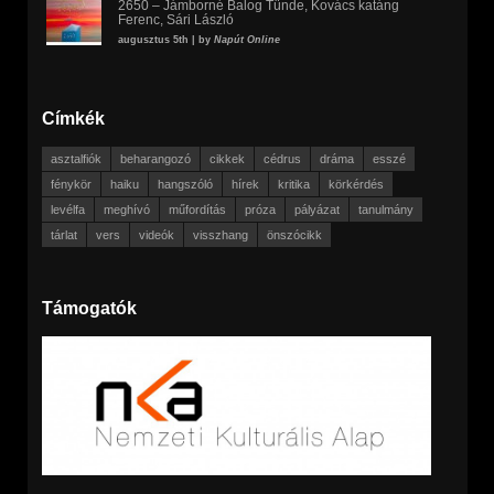
2650 – Jámborné Balog Tünde, Kovács katáng
Ferenc, Sári László
augusztus 5th | by
Napút Online
Címkék
asztalfiók
beharangozó
cikkek
cédrus
dráma
esszé
fénykör
haiku
hangszóló
hírek
kritika
körkérdés
levélfa
meghívó
műfordítás
próza
pályázat
tanulmány
tárlat
vers
videók
visszhang
önszócikk
Támogatók