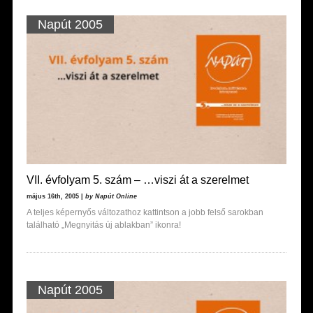
Napút 2005
VII. évfolyam 5. szám – …viszi át a szerelmet
május 16th, 2005 |
by Napút Online
A teljes képernyős változathoz kattintson a jobb felső sarokban
található „Megnyitás új ablakban” ikonra!
Napút 2005