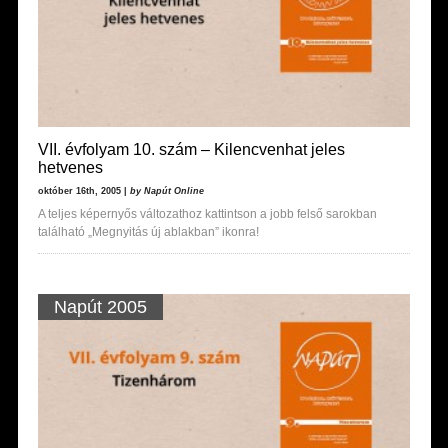
VII. évfolyam 10. szám – Kilencvenhat jeles
hetvenes
október 16th, 2005 |
by Napút Online
A teljes képernyős változathoz kattintson a jobb felső sarokban
található „Megnyitás új ablakban” ikonra!
Napút 2005