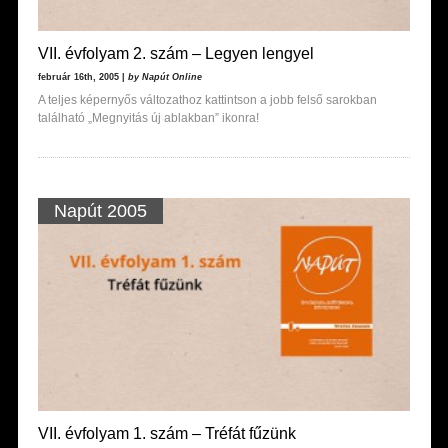
VII. évfolyam 2. szám – Legyen lengyel
február 16th, 2005 |
by Napút Online
A teljes képernyős változathoz kattintson a jobb felső sarokban
található „Megnyitás új ablakban” ikonra!
Napút 2005
VII. évfolyam 1. szám – Tréfát fűzünk