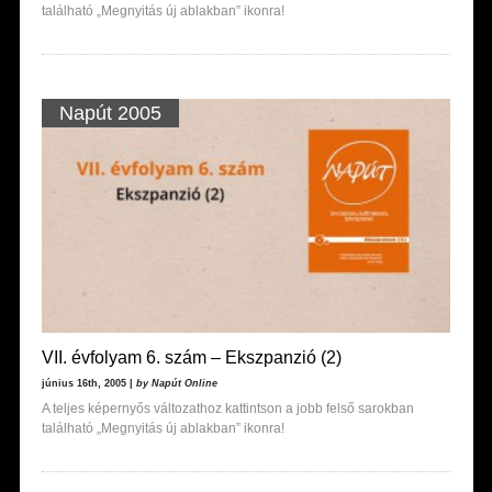
található „Megnyitás új ablakban” ikonra!
Napút 2005
VII. évfolyam 6. szám – Ekszpanzió (2)
június 16th, 2005 |
by Napút Online
A teljes képernyős változathoz kattintson a jobb felső sarokban
található „Megnyitás új ablakban” ikonra!