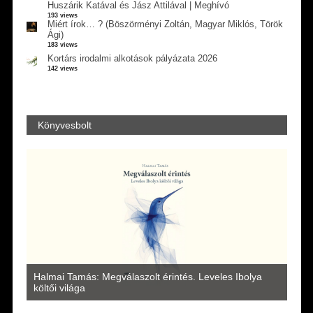
Huszárik Katával és Jász Attilával | Meghívó
193 views
Miért írok… ? (Böszörményi Zoltán, Magyar Miklós, Török
Ági)
183 views
Kortárs irodalmi alkotások pályázata 2026
142 views
Könyvesbolt
a
Halmai Tamás: Megválaszolt érintés. Leveles Ibolya
Laka
költői világa