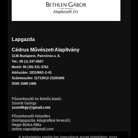
Lapgazda
Cédrus Művészeti Alapítvány
1136 Budapest, Pannónia u. 6.
Tel.: 06 (1) 247-6657
Mobil: 06 (30) 511-3762
Adószám: 18110661-2-41
Számlaszám: 11713012-21181665
ISSN 1588-1466
Főszerkesztő és felelős kiadó:
Szondi György
szon46gy@gmail.com
Főszerkesztő-helyettes
(honlapgazda, képgrafikai tervező):
Hegyi-Botos Attila
online.naput@gmail.com
A weboldalon cookie-kat használunk annak érdekében, hogy