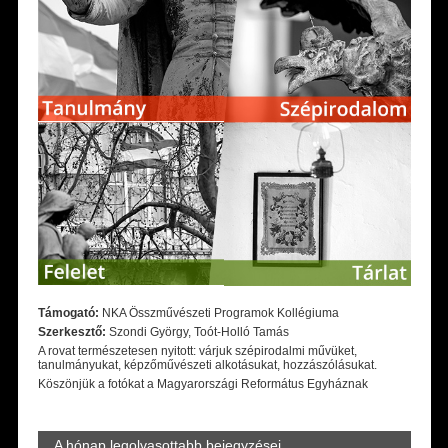
Támogató:
NKA Összművészeti Programok Kollégiuma
Szerkesztő:
Szondi György, Toót-Holló Tamás
A rovat természetesen nyitott: várjuk szépirodalmi művüket,
tanulmányukat, képzőművészeti alkotásukat, hozzászólásukat.
Köszönjük a fotókat a Magyarországi Református Egyháznak
A hónap legolvasottabb bejegyzései