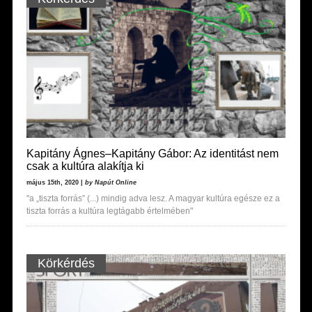
Kapitány Ágnes–Kapitány Gábor: Az identitást nem
csak a kultúra alakítja ki
május 15th, 2020 |
by Napút Online
"a „tiszta forrás” (...) mindig adva lesz. A magyar kultúra egésze ez a
tiszta forrás a kultúra legtágabb értelmében"
Körkérdés