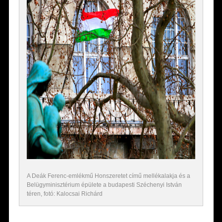
A Deák Ferenc-emlékmű Honszeretet című mellékalakja és a
Belügyminisztérium épülete a budapesti Széchenyi István
téren, fotó: Kalocsai Richárd