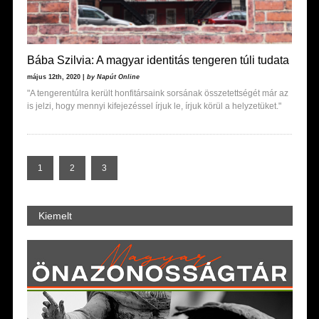
Bába Szilvia: A magyar identitás tengeren túli tudata
május 12th, 2020 |
by Napút Online
"A tengerentúlra került honfitársaink sorsának összetettségét már az
is jelzi, hogy mennyi kifejezéssel írjuk le, írjuk körül a helyzetüket."
1
2
3
Kiemelt