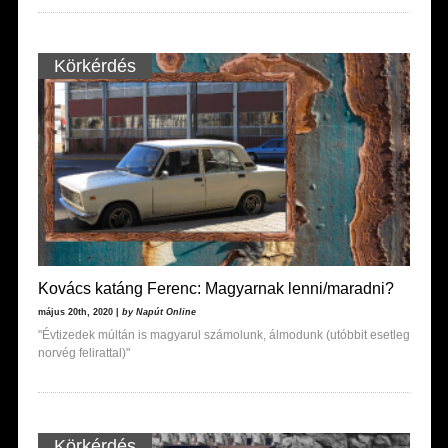
Körkérdés
Kovács katáng Ferenc: Magyarnak lenni/maradni?
május 20th, 2020 |
by Napút Online
"Évtizedek múltán is magyarul számolunk, álmodunk (utóbbit esetleg
norvég felirattal)"
Körkérdés