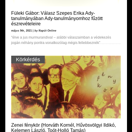
Füleki Gábor: Válasz Szepes Erika Ady-
tanulmányában Ady-tanulmányomhoz fűzött
észrevételeire
május 9th, 2021 |
by Napút Online
"élve a jus murmurandival – alábbi válaszaimban a védekezés
jogán néhány pontra vonatkozólag mégis fellebbeznék"
Körkérdés
Zenei fénykör (Horváth Kornél, Hűvösvölgyi Ildikó,
Kelemen László, Toót-Holló Tamás)