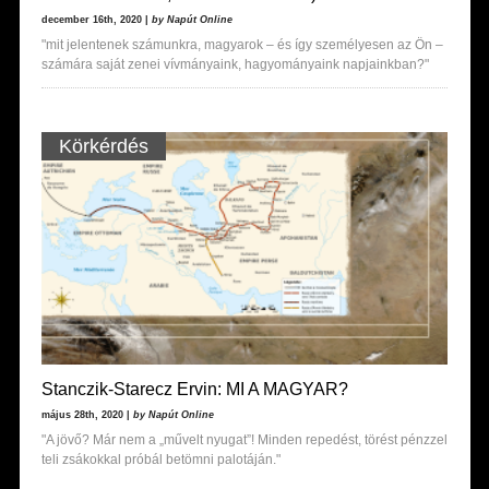
december 16th, 2020 |
by Napút Online
"mit jelentenek számunkra, magyarok – és így személyesen az Ön –
számára saját zenei vívmányaink, hagyományaink napjainkban?"
Körkérdés
Stanczik-Starecz Ervin: MI A MAGYAR?
május 28th, 2020 |
by Napút Online
"A jövő? Már nem a „művelt nyugat”! Minden repedést, törést pénzzel
teli zsákokkal próbál betömni palotáján."