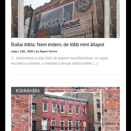
Ballai Attila: Nem érdem, de több mint állapot
május 12th, 2020 |
by Napút Online
"(...)letérdeltek a régi Üllői úti stadion kezdőkörében, az egyik
kezüket a szívükre, a másikat a társuk vállára tették (...)"
Körkérdés