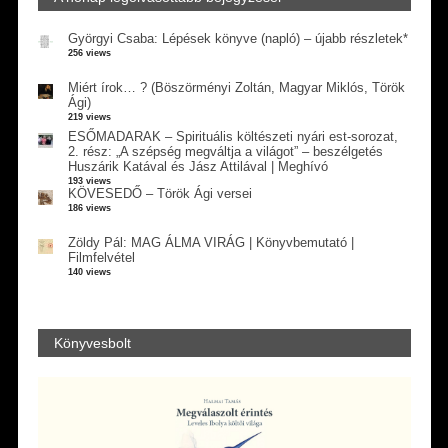
Györgyi Csaba: Lépések könyve (napló) – újabb részletek*
256 views
Miért írok… ? (Böszörményi Zoltán, Magyar Miklós, Török
Ági)
219 views
ESŐMADARAK – Spirituális költészeti nyári est-sorozat,
2. rész: „A szépség megváltja a világot” – beszélgetés
Huszárik Katával és Jász Attilával | Meghívó
193 views
KÖVESEDŐ – Török Ági versei
186 views
Zöldy Pál: MAG ÁLMA VIRÁG | Könyvbemutató |
Filmfelvétel
140 views
Könyvesbolt