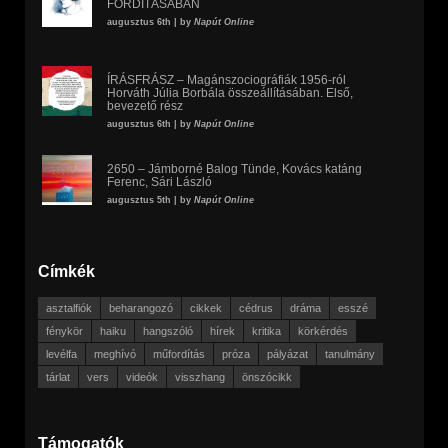
FORDÍTÁSÁBAN
augusztus 6th | by
Napút Online
ÍRÁSFRÁSZ – Magánszociográfiák 1956-ról
Horváth Júlia Borbála összeállításában. Első,
bevezető rész
augusztus 6th | by
Napút Online
2650 – Jámborné Balog Tünde, Kovács katáng
Ferenc, Sári László
augusztus 5th | by
Napút Online
Címkék
asztalfiók
beharangozó
cikkek
cédrus
dráma
esszé
fénykör
haiku
hangszóló
hírek
kritika
körkérdés
levélfa
meghívó
műfordítás
próza
pályázat
tanulmány
tárlat
vers
videók
visszhang
önszócikk
Támogatók