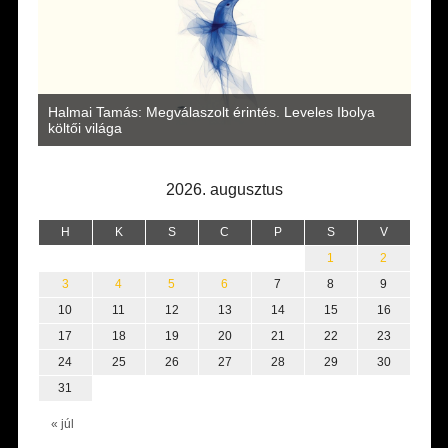
a
Halmai Tamás: Megválaszolt érintés. Leveles Ibolya
Laka
költői világa
2026. augusztus
H
K
S
C
P
S
V
1
2
3
4
5
6
7
8
9
10
11
12
13
14
15
16
17
18
19
20
21
22
23
24
25
26
27
28
29
30
31
« júl