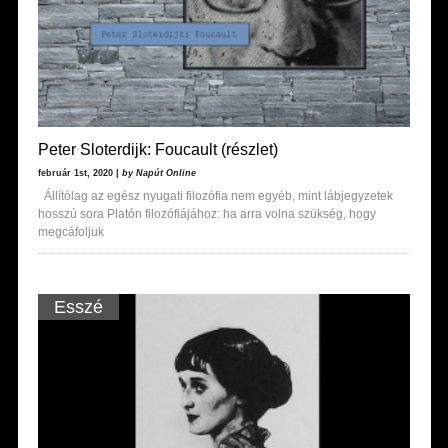
Peter Sloterdijk: Foucault (részlet)
február 1st, 2020 |
by Napút Online
Állítólag az egész nyugati filozófia nem egyéb, mint lábjegyzetek
hosszú sora Platón filozófiájához: ha arra volna szükség, hogy
megcáfoljuk
Esszé