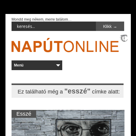
Mondd meg nékem, merre találom…
"esszé"
Ez található még a
címke alatt:
Esszé