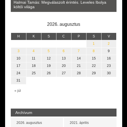
a
Halmai Tamás: Megválaszolt érintés. Leveles Ibolya
Laka
költői világa
2026. augusztus
H
K
S
C
P
S
V
1
2
3
4
5
6
7
8
9
10
11
12
13
14
15
16
17
18
19
20
21
22
23
24
25
26
27
28
29
30
31
« júl
Archívum
2026. augusztus
2021. április