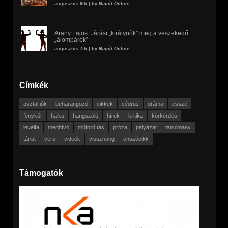
augusztus 8th | by
Napút Online
Arany Lajos: Járási „királynők” meg a veszekedő
„álompárok”
augusztus 7th | by
Napút Online
Címkék
asztalfiók
beharangozó
cikkek
cédrus
dráma
esszé
fénykör
haiku
hangszóló
hírek
kritika
körkérdés
levélfa
meghívó
műfordítás
próza
pályázat
tanulmány
tárlat
vers
videók
visszhang
önszócikk
Támogatók