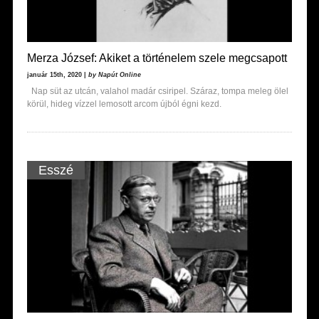
Merza József: Akiket a történelem szele megcsapott
január 15th, 2020 |
by Napút Online
Nap süt az utcán, valahol madár csiripel. Száraz, tompa meleg ölel
körül, hideg vízzel lemosott arcom újból égni kezd.
Esszé