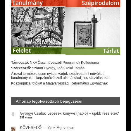
Támogató:
NKA Összművészeti Programok Kollégiuma
Szerkesztő:
Szondi György, Toót-Holló Tamás
A rovat természetesen nyitott: várjuk szépirodalmi művüket,
tanulmányukat, képzőművészeti alkotásukat, hozzászólásukat.
Köszönjük a fotókat a Magyarországi Református Egyháznak
A hónap legolvasottabb bejegyzései
Györgyi Csaba: Lépések könyve (napló) – újabb részletek*
256 views
KÖVESEDŐ – Török Ági versei