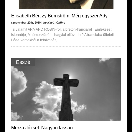
Elisabeth Bérczy Bernström: Még egyszer Ady
szeptember 20th, 2019 |
by Napút Online
s valamit ARMAND ROBIN-ről, a breton-franciáról Emlékezet
istennője, Mnémoszüné! – hagytál eltévedni? A franciába ültetett
Léda-versekből a felolvasás,
Esszé
Merza József: Nagyon lassan