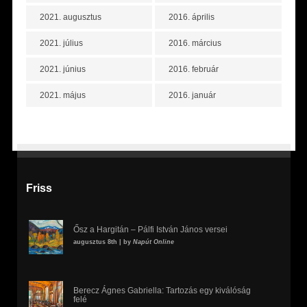
2021. augusztus
2016. április
2021. július
2016. március
2021. június
2016. február
2021. május
2016. január
Friss
Ősz a Hargitán – Pálfi István János versei
augusztus 8th | by
Napút Online
Berecz Ágnes Gabriella: Tartozás egy kiválóság
felé