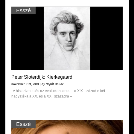
Esszé
Peter Sloterdijk: Kierkegaard
november 21st, 2019 |
by Napút Online
A historizmus és az evolucionizmus – a XIX. század e két
hagyatéka a XX. és a XXI. századra –
Esszé