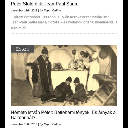
Peter Sloterdijk: Jean-Paul Sartre
december 19th, 2019 |
by Napút Online
Három évtizeddel 1980 április 15-én bekövetkezett halála után
Jean-Paul Sartre már a filozófia – és irodalom történet monumentális
alakjának
Esszé
Németh István Péter: Betlehemi fények. És árnyak a
Balatonnál?
december 15th, 2019 |
by Napút Online