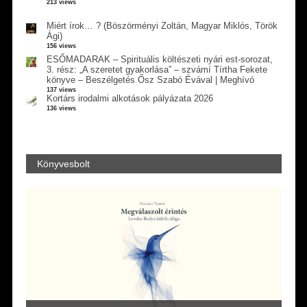
213 views
Miért írok… ? (Böszörményi Zoltán, Magyar Miklós, Török
Ági)
156 views
ESŐMADARAK – Spirituális költészeti nyári est-sorozat,
3. rész: „A szeretet gyakorlása” – szvámí Tírtha Fekete
könyve – Beszélgetés Ősz Szabó Évával | Meghívó
137 views
Kortárs irodalmi alkotások pályázata 2026
136 views
Könyvesbolt