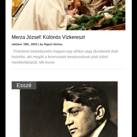
Merza József: Különös Vízkereszt
október 19th, 2019 |
by Napút Online
Próbálom beleképzelni magam egy afrikai vagy távolkeleti diák
helyébe, aki megáll a ferencesek templomának jobb hátsó
mellékoltáránál. Mit mond
Esszé