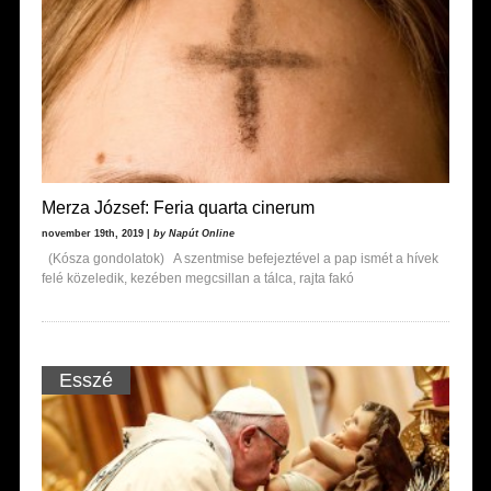
Merza József: Feria quarta cinerum
november 19th, 2019 |
by Napút Online
(Kósza gondolatok) A szentmise befejeztével a pap ismét a hívek
felé közeledik, kezében megcsillan a tálca, rajta fakó
Esszé