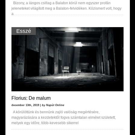
Bizony, a lángos csillag a Balaton körül nem egyszer profán
jeleneteket világított meg a Balaton-felvidéken. Közismert volt, hogy
a
Esszé
Florius: De malum
december 13th, 2019 |
by Napút Online
A körülöttünk és bennünk zajló valóság megértésére,
magyarázására a kezdetektől fogva számtalan elmélet született,
melyek egy időre, több-kevesebb sikerrel