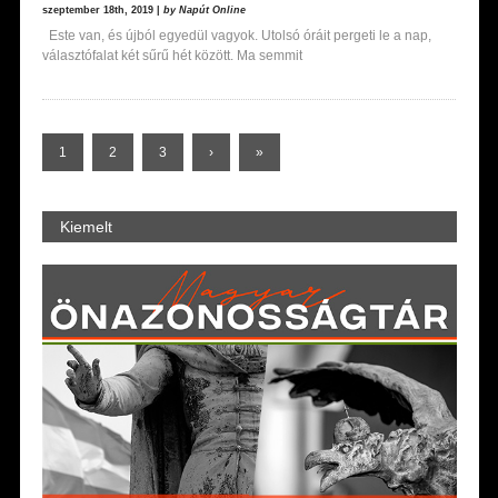
szeptember 18th, 2019 |
by Napút Online
Este van, és újból egyedül vagyok. Utolsó óráit pergeti le a nap,
választófalat két sűrű hét között. Ma semmit
1
2
3
›
»
Kiemelt