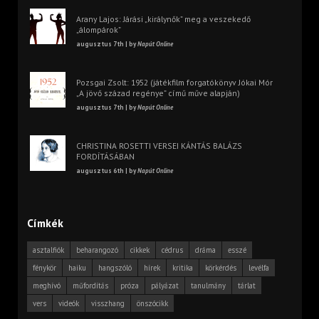
Arany Lajos: Járási „királynők” meg a veszekedő
„álompárok”
augusztus 7th | by
Napút Online
Pozsgai Zsolt: 1952 (játékfilm forgatókönyv Jókai Mór
„A jövő század regénye” című műve alapján)
augusztus 7th | by
Napút Online
CHRISTINA ROSETTI VERSEI KÁNTÁS BALÁZS
FORDÍTÁSÁBAN
augusztus 6th | by
Napút Online
Címkék
asztalfiók
beharangozó
cikkek
cédrus
dráma
esszé
fénykör
haiku
hangszóló
hírek
kritika
körkérdés
levélfa
meghívó
műfordítás
próza
pályázat
tanulmány
tárlat
vers
videók
visszhang
önszócikk